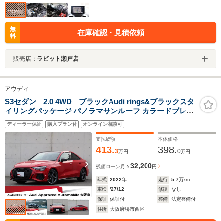
無
在庫確認・見積依頼
料
販売店：
ラビット瀬戸店
アウディ
S3セダン 2.0 4WD ブラックAudi rings&ブラックスタ
イリングパッケージ パノラマサンルーフ カラードブレー
キキャリパー レッド プライバシーガラス
ディーラー保証
購入プラン付
オンライン相談可
支払総額
本体価格
413.
398.
3
0
万円
万円
32,200
残価ローン
月々
円
年式
2022
年
走行
5.7
万km
車検
'27/12
修復
なし
保証
保証付
整備
法定整備付
住所
大阪府堺市西区