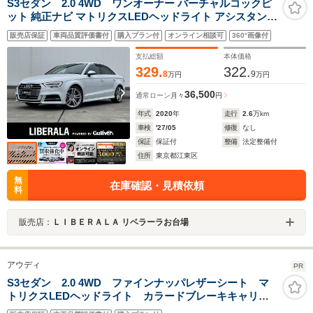
S3セダン 2.0 4WD ワンオーナー バーチャルコックピ
ット 純正ナビ マトリクスLEDヘッドライト アシスタンス
パッケージ レッドブレーキキャリパー バックカメラ ETC
販売店保証
車両品質評価書付
購入プラン付
オンライン相談可
360°画像付
シートヒーター パワーシート Bluetooth ドライブレコー
ダー
支払総額
本体価格
329.
322.
8
9
万円
万円
36,500
通常ローン
月々
円
年式
2020
年
走行
2.6
万km
車検
'27/05
修復
なし
保証
保証付
整備
法定整備付
住所
東京都江東区
無
在庫確認・見積依頼
料
販売店：
ＬＩＢＥＲＡＬＡ リベラーラお台場
アウディ
PR
S3セダン 2.0 4WD ファインナッパレザーシート マ
トリクスLEDヘッドライト カラードブレーキキャリパ
ーレッド 認定中古車