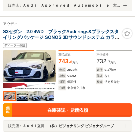
販売店：
Ａｕｄｉ Ａｐｐｒｏｖｅｄ Ａｕｔｏｍｏｂｉｌｅ 大阪南
アウディ
S3セダン 2.0 4WD ブラックAudi rings&ブラックスタ
イリングパッケージ SONOS 3Dサウンドシステム カラー
ドブレーキキャリパーレッド アルミホイール 5Yツインス
ディーラー保証
ポーク ブラックメタリック 8.0J x 18 (Audi Sport) 225/40
R18
支払総額
本体価格
743.
732.
6
7
万円
万円
年式
2026
年
走行
0.1
万km
車検
'29/02
修復
なし
保証
保証付
整備
法定整備付
住所
東京都立川市
無
在庫確認・見積依頼
料
販売店：
Ａｕｄｉ立川 （株）ビジョナリング ビジョナグループ