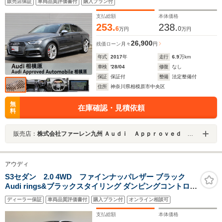
販売店保証
車両品質評価書付
購入プラン付
支払総額
本体価格
253.
238.
6
0
万円
万円
26,900
残価ローン
月々
円
年式
2017
年
走行
6.9
万km
車検
'28/04
修復
なし
保証
保証付
整備
法定整備付
住所
神奈川県相模原市中央区
無
在庫確認・見積依頼
料
販売店：
株式会社ファーレン九州 Ａｕｄｉ Ａｐｐｒｏｖｅｄ 相模原
アウディ
S3セダン 2.0 4WD ファインナッパレザー ブラック
Audi rings&ブラックスタイリング ダンピングコントロー
ルサスペンション SONOS 3Dサウンドシステム カラード
ディーラー保証
車両品質評価書付
購入プラン付
オンライン相談可
ブレーキキャリパーレッド 認定中古車
支払総額
本体価格