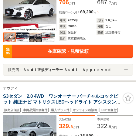
706
687.
7
万円
万円
69,200
残価ローン
月々
円
年式
2025
年
走行
1.0
万km
車検
'28/05
修復
なし
保証
保証付
整備
法定整備付
住所
東京都練馬区
無
在庫確認・見積依頼
料
販売店：
Ａｕｄｉ正規ディーラー Ａｕｄｉ Ａｐｐｒｏｖｅｄ Ａｕｔｏｍｏｂｉｌｅ練馬
アウディ
S3セダン 2.0 4WD ワンオーナー バーチャルコックピ
ット 純正ナビ マトリクスLEDヘッドライト アシスタンス
パッケージ レッドブレーキキャリパー バックカメラ ETC
販売店保証
車両品質評価書付
購入プラン付
オンライン相談可
360°画像付
シートヒーター パワーシート Bluetooth ドライブレコー
ダー
支払総額
本体価格
329.
322.
8
9
万円
万円
36,500