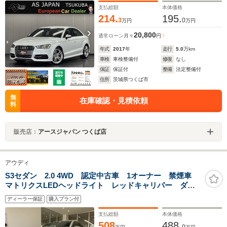
支払総額
本体価格
214.
195.
3
0
万円
万円
20,800
通常ローン
月々
円
年式
2017
年
走行
5.0
万km
車検
車検整備付
修復
なし
保証
保証付
整備
法定整備付
住所
茨城県つくば市
無
在庫確認・見積依頼
料
販売店：
アースジャパン つくば店
アウディ
S3セダン 2.0 4WD 認定中古車 1オーナー 禁煙車
マトリクスLEDヘッドライト レッドキャリパー ダン
ピングコントロールサスペンション ドライブセレク
ディーラー保証
購入プラン付
ト ACC ETC レーンアシスト 禁煙車 カープレ
イ 点検記録簿付
支払総額
本体価格
508
488.
0