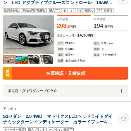
ン LED アダプティブクルーズコントロール 18AW
車検2027年3月30日
販売店保証
車両品質評価書付
購入プラン付
オンライン相談可
360°画像付
支払総額
本体価格
208.
194.
5
6
万円
万円
14,300
残価ローン
月々
円
年式
2018
年
走行
8.3
万km
車検
'27/03
修復
なし
保証
保証付
整備
法定整備付
住所
東京都東大和市
無
在庫確認・見積依頼
料
販売店：
ダイワグループＣＰＯ
アウディ
S3セダン 2.0 4WD マトリクスLEDヘッドライトダイ
ナミックターンインディケーター カラードブレーキキ
ャリパーレッド
ディーラー保証
購入プラン付
オンライン相談可