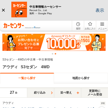
中古車情報カーセンサー
表示
Recruit Co., Ltd.
無料 － Google Play
履歴
お気に入り
メニュー
S3セダン・4WDの中古車・中古車情報
アウディ S3セダン 4WD
一覧から探す
地図から探す
更新時に
27
絞り込み
並べ替え
台
メール受信
アウディ
PR