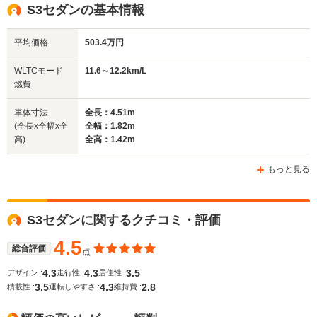
S3セダンの基本情報
14.4km/L
13.7km/L
13.5km/L
排気量
1984cc
2994cc
2480cc
平均価格
503.4万円
駆動方式
4WD
4WD
4WD
WLTCモード
11.6～12.2km/L
燃費
車体寸法
全長：4.51m
(全長x全幅x全
全幅：1.82m
高)
全高：1.42m
もっと見る
S3セダンに関するクチコミ・評価
4.5
総合評価
点
4.3
4.3
3.5
デザイン :
走行性 :
居住性 :
3.5
4.3
2.8
積載性 :
運転しやすさ :
維持費 :