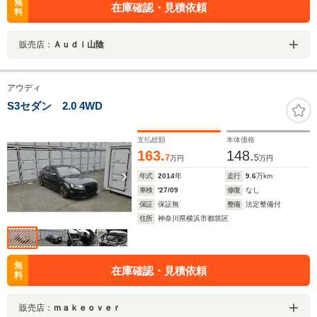
無
在庫確認・見積依頼
料
販売店：
Ａｕｄｉ山陰
アウディ
S3セダン 2.0 4WD
支払総額
本体価格
163.
148.
7
5
万円
万円
年式
2014
年
走行
9.6
万km
車検
'27/09
修復
なし
保証
保証無
整備
法定整備付
住所
神奈川県横浜市都筑区
無
在庫確認・見積依頼
料
販売店：
ｍａｋｅｏｖｅｒ