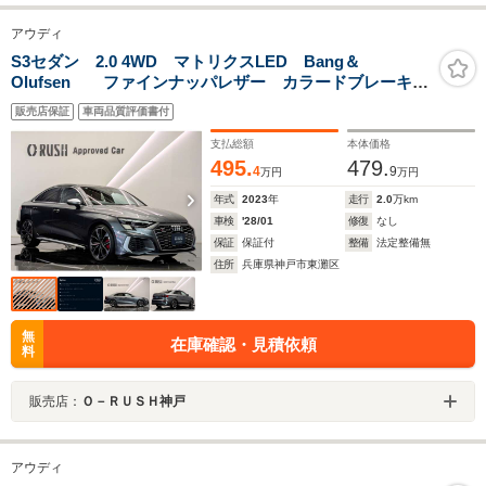
アウディ
S3セダン 2.0 4WD マトリクスLED Bang＆
Olufsen ファインナッパレザー カラードブレーキキ
ャリパーレッド 19インチアルミホイール 5ダブルスポ
販売店保証
車両品質評価書付
ークエッジデザインアンスラサイトブラック ダイヤモ
ンドターンド
支払総額
本体価格
495.
479.
4
9
万円
万円
年式
2023
年
走行
2.0
万km
車検
'28/01
修復
なし
保証
保証付
整備
法定整備無
住所
兵庫県神戸市東灘区
無
在庫確認・見積依頼
料
販売店：
Ｏ－ＲＵＳＨ神戸
アウディ