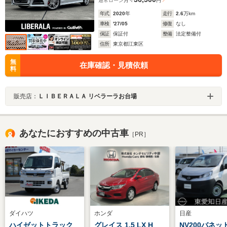
通常ローン
月々
円
年式
2020
年
走行
2.6
万km
車検
'27/05
修復
なし
保証
保証付
整備
法定整備付
住所
東京都江東区
無
在庫確認・見積依頼
料
販売店：
ＬＩＢＥＲＡＬＡ リベラーラお台場
あなたにおすすめの中古車
［PR］
ダイハツ
ホンダ
日産
ハイゼットトラック
グレイス 1.5 LX H
NV200バネッ