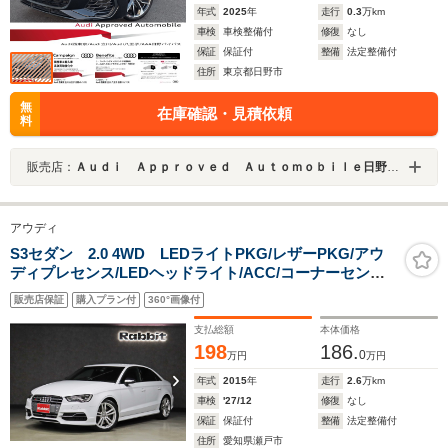
年式
2025
年
走行
0.3
万km
車検
車検整備付
修復
なし
保証
保証付
整備
法定整備付
住所
東京都日野市
無
在庫確認・見積依頼
料
販売店：
Ａｕｄｉ Ａｐｐｒｏｖｅｄ Ａｕｔｏｍｏｂｉｌｅ日野バイパス（株）ビジョナリング ビジョナグループ
アウディ
S3セダン 2.0 4WD LEDライトPKG/レザーPKG/アウ
ディプレセンス/LEDヘッドライト/ACC/コーナーセンサ
ー/純正18インチAW/黒革シート/シートヒーター/純正ナ
販売店保証
購入プラン付
360°画像付
ビ/フルセグ/バックカメラ/ドラレコ
支払総額
本体価格
198
186.
0
万円
万円
年式
2015
年
走行
2.6
万km
車検
'27/12
修復
なし
保証
保証付
整備
法定整備付
住所
愛知県瀬戸市