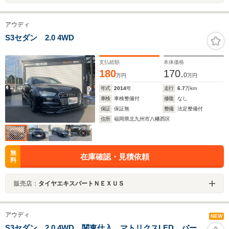
アウディ
S3セダン 2.0 4WD
支払総額
本体価格
180
170.
0
万円
万円
年式
2014
年
走行
6.7
万km
車検
車検整備付
修復
なし
保証
保証無
整備
法定整備付
住所
福岡県北九州市八幡西区
無
在庫確認・見積依頼
料
販売店：
タイヤエキスパートＮＥＸＵＳ
アウディ
NEW
S3セダン 2.0 4WD 関東仕入 マトリクスLED バー