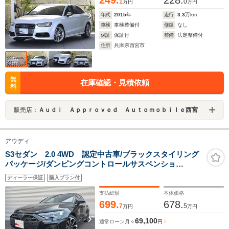
249.
228.
1
0
万円
万円
年式
2015
年
走行
3.3
万km
車検
車検整備付
修復
なし
保証
保証付
整備
法定整備付
住所
兵庫県西宮市
無
在庫確認・見積依頼
料
販売店：
Ａｕｄｉ Ａｐｐｒｏｖｅｄ Ａｕｔｏｍｏｂｉｌｅ西宮
アウディ
S3セダン 2.0 4WD 認定中古車/ブラックスタイリング
パッケージ/ダンピングコントロールサスペンショ
ン/SONOSサウンドサウンドシステム/ファインナッパレ
ディーラー保証
購入プラン付
ザーシート/Audisport19AW/キャリパーレッド/プライバ
シーガラス/シートヒーター
支払総額
本体価格
699.
678.
7
5
万円
万円
69,100
通常ローン
月々
円