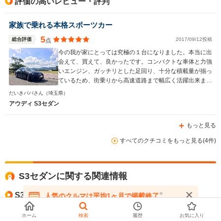
評価の高いレビュー・評判
家族で乗れる本格スポーツカー
5
総合評価
2017/09/12投稿
点
今の我が家にとっては究極の１台になりました。本当に出
会えて、買えて、良かったです。コンパクトな車体と力強
いエンジン、ガッチリとした足回り、十分な積載量が揃っ
ているため、街乗りから高速道路まで幅広く活躍出来ま
す。
だいきパパさん
（埼玉県）
アウディ S3セダン
もっと見る
すべてのクチコミをもっと見る(4件)
S3セダンに関する関連情報
S3セダンの最新モデル情報
※
人気のクルマは平均1ヶ月で掲載終了
在庫が無くなる前にお問い合わせください
ホーム
検索
履歴
お気に入り
新たに安全装備が充実したアウディ S3