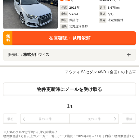
年式
2018
年
走行
3.6
万km
車検
'27/03
修復
なし
保証
保証付
整備
法定整備付
住所
北海道河西郡
無
在庫確認・見積依頼
料
販売店：
株式会社ウィズ
アウディ S3セダン 4WD（全国）の中古車
物件更新時にメールを受け取る
1
/1
最初
前の30件
次の30件
最後
※人気のクルマは平均1ヶ月で掲載終了
物件数合計1万台以上のメーカー｜算出データ期間：2024年9月～11月｜内容：物件数合計1万