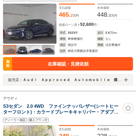
支払総額
本体価格
465.
448.
2
0
万円
万円
52,600
残価ローン
月々
円
年式
2023
年
走行
2.6
万km
車検
車検整備付
修復
なし
保証
保証付
整備
法定整備付
住所
神奈川県横浜市青葉区
無
在庫確認・見積依頼
料
販売店：
Ａｕｄｉ Ａｐｐｒｏｖｅｄ Ａｕｔｏｍｏｂｉｌｅ 横浜青葉
アウディ
S3セダン 2.0 4WD ファインナッパレザー(シートヒー
ターフロント)・カラードブレーキキャリパー・アダプテ
ィブクルーズコントロール・ライティングPKG(LEDヘッ
ディーラー保証
購入プラン付
ドライト)・プライバシーガラス
支払総額
本体価格