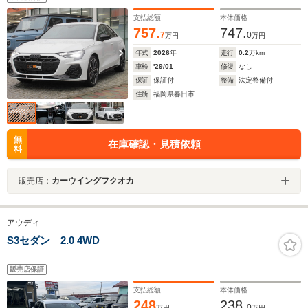
パレザー アンビエントライティングプロ SONOS
3Dサウンド
支払総額
本体価格
757.
747.
7
0
万円
万円
年式
2026
年
走行
0.2
万km
車検
'29/01
修復
なし
保証
保証付
整備
法定整備付
住所
福岡県春日市
無
在庫確認・見積依頼
料
販売店：
カーウイングフクオカ
アウディ
S3セダン 2.0 4WD
販売店保証
支払総額
本体価格
248
238.
0
万円
万円