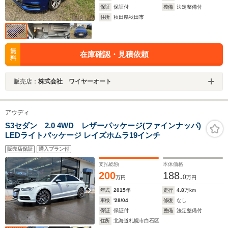
保証
保証付
整備
法定整備付
住所
秋田県秋田市
無
在庫確認・見積依頼
料
販売店：
株式会社 ワイヤーオート
アウディ
S3セダン 2.0 4WD レザーパッケージ(ファインナッパ)
LEDライトパッケージ レイズホムラ19インチ
販売店保証
購入プラン付
支払総額
本体価格
200
188.
0
万円
万円
年式
2015
年
走行
4.8
万km
車検
'28/04
修復
なし
保証
保証付
整備
法定整備付
住所
北海道札幌市白石区