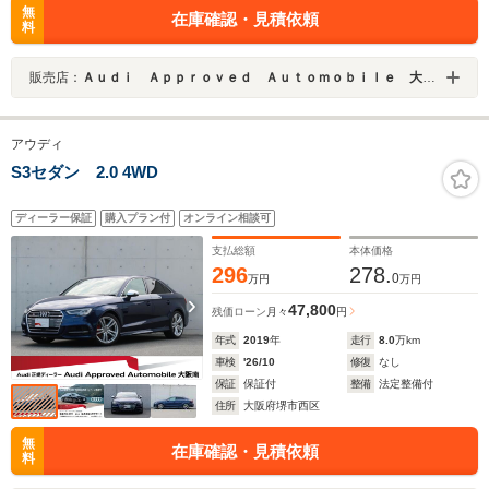
無
在庫確認・見積依頼
料
販売店：
Ａｕｄｉ Ａｐｐｒｏｖｅｄ Ａｕｔｏｍｏｂｉｌｅ 大阪南
アウディ
S3セダン 2.0 4WD
ディーラー保証
購入プラン付
オンライン相談可
支払総額
本体価格
296
278.
0
万円
万円
47,800
残価ローン
月々
円
年式
2019
年
走行
8.0
万km
車検
'26/10
修復
なし
保証
保証付
整備
法定整備付
住所
大阪府堺市西区
無
在庫確認・見積依頼
料