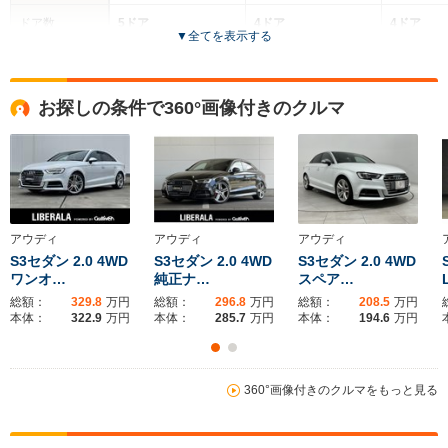
ドア数
5ドア
4ドア
4ドア
▼
全てを表示する
全高
全高
全
1.44m
1.41m
1.
お探しの条件で360°画像付きのクルマ
全幅
全幅
全
サイズ
1.82m
1.84m～1.85m
1.
全長
全長
(全長x全幅x全高)
4.35m～4.36m
4.75m～4.77m
4.
アウディ
アウディ
アウディ
S3セダン 2.0 4WD
S3セダン 2.0 4WD
S3セダン 2.0 4WD
ワンオ…
純正ナ…
スペア…
ホイールベース
ホイールベース
ホイー
-m
-m
総額：
329.8
万円
総額：
296.8
万円
総額：
208.5
万円
本体：
322.9
万円
本体：
285.7
万円
本体：
194.6
万円
11.6～12.0km/L
10.6～11.0km/L
10.7～11.
└市街地:8.2～
└市街地:7.1～
└市街地:7
8.7km/L
7.5km/L
7.7km/L
360°画像付きのクルマをもっと見る
WLTCモード
└郊外:12.0～
└郊外:10.8～
└郊外:11.
燃費
12.1km/L
11.3km/L
11.3km/L
└高速道路:13.8～
└高速道路:13.2～
└高速道路: