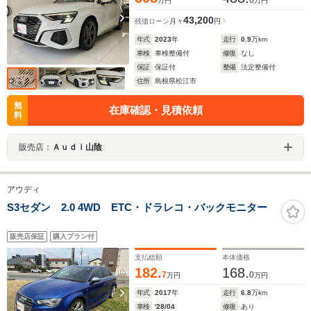
万円
万円
43,200
残価ローン
月々
円
年式
2023
年
走行
0.9
万km
車検
車検整備付
修復
なし
保証
保証付
整備
法定整備付
住所
島根県松江市
無
在庫確認・見積依頼
料
販売店：
Ａｕｄｉ山陰
アウディ
S3セダン 2.0 4WD ETC・ドラレコ・バックモニター
販売店保証
購入プラン付
支払総額
本体価格
182.
168.
7
0
万円
万円
年式
2017
年
走行
6.8
万km
車検
'28/04
修復
あり