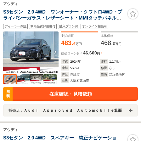
アウディ
S3セダン 2.0 4WD ワンオーナー・クワトロ4WD・プ
ライバシーガラス・レザーシート・MMIタッチパネル・
衝突軽減ブレーキ・アダプティブクルーズ・LEDライ
ディーラー保証
車両品質評価書付
購入プラン付
オンライン相談可
ト・サイドアシスト・レーンキープ・シートヒーター
支払総額
本体価格
483.
468.
6
0
万円
万円
46,600
残価ローン
月々
円
年式
2024
年
走行
1.1
万km
車検
'27/03
修復
なし
保証
保証付
整備
法定整備付
住所
大阪府箕面市
無
在庫確認・見積依頼
料
販売店：
Ａｕｄｉ Ａｐｐｒｏｖｅｄ Ａｕｔｏｍｏｂｉｌｅ箕面
アウディ
S3セダン 2.0 4WD スペアキー 純正ナビゲーショ