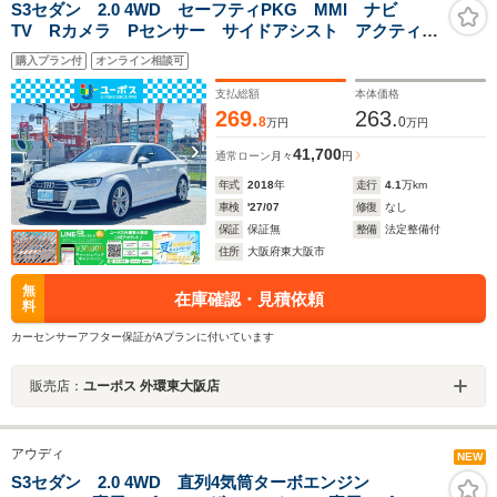
S3セダン 2.0 4WD セーフティPKG MMI ナビ
TV Rカメラ Pセンサー サイドアシスト アクティブ
レーンアシスト プレセンスベーシック ACC マトリ
購入プラン付
オンライン相談可
クスLED レッドキャリパー ETC 外ドラレコ
支払総額
本体価格
269.
263.
8
0
万円
万円
41,700
通常ローン
月々
円
年式
2018
年
走行
4.1
万km
車検
'27/07
修復
なし
保証
保証無
整備
法定整備付
住所
大阪府東大阪市
無
在庫確認・見積依頼
料
カーセンサーアフター保証がAプランに付いています
販売店：
ユーポス 外環東大阪店
アウディ
NEW
S3セダン 2.0 4WD 直列4気筒ターボエンジン