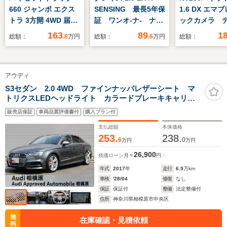
660 ジャンボ エクス
SENSING 最長5年保
1.6 DX エマ
トラ 3方開 4WD 届出
証 ワンオ-ナ- ナビ
ックカメラ 
済未使用車
VXM-204VFi TV R
レイオーデ
163
89
1
総額：
.8
万円
総額：
.6
万円
総額：
カメラ CD録音 BT
ETC スライ
オ-ディオ DVD ド
ラレコ ETC LEDラ
アウディ
イト VSA クルコ
ン スマ-トキ- 盗難
S3セダン 2.0 4WD ファインナッパレザーシート マ
トリクスLEDヘッドライト カラードブレーキキャリパ
防止装置
ーレッド 認定中古車
販売店保証
車両品質評価書付
購入プラン付
支払総額
本体価格
253.
238.
6
0
万円
万円
26,900
残価ローン
月々
円
年式
2017
年
走行
6.9
万km
車検
'28/04
修復
なし
保証
保証付
整備
法定整備付
住所
神奈川県相模原市中央区
無
在庫確認・見積依頼
料