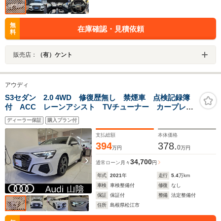
無
在庫確認・見積依頼
料
販売店：
（有）ケント
アウディ
S3セダン 2.0 4WD 修復歴無し 禁煙車 点検記録簿
付 ACC レーンアシスト TVチューナー カープレ
イ レッドキャリパー バーチャルコックピット LED
ディーラー保証
購入プラン付
ヘッドライト オートハイビーム パーキングセンサ
ー Rカメラ ETC2.0
支払総額
本体価格
394
378.
0
万円
万円
34,700
通常ローン
月々
円
年式
2021
年
走行
5.4
万km
車検
車検整備付
修復
なし
保証
保証付
整備
法定整備付
住所
島根県松江市