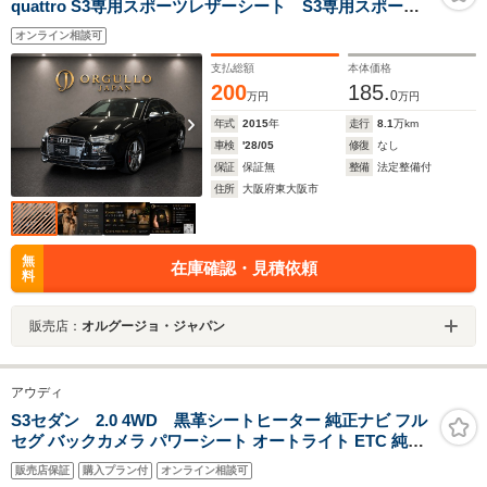
quattro S3専用スポーツレザーシート S3専用スポーツ
ステアリング バックカメラ ETC スマートキー&プッ
オンライン相談可
シュスタート 前席シートヒーター 純正19インチAW
レッドブレーキキャリパー
支払総額
本体価格
200
185.
0
万円
万円
年式
2015
年
走行
8.1
万km
車検
'28/05
修復
なし
保証
保証無
整備
法定整備付
住所
大阪府東大阪市
無
在庫確認・見積依頼
料
販売店：
オルグージョ・ジャパン
アウディ
S3セダン 2.0 4WD 黒革シートヒーター 純正ナビ フル
セグ バックカメラ パワーシート オートライト ETC 純正
AW 禁煙
販売店保証
購入プラン付
オンライン相談可