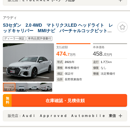
アウディ
S3セダン 2.0 4WD マトリクスLED ヘッドライト レ
ッドキャリパー MMIナビ バーチャルコックピット
フルレザーシート 前席シートヒーター オートエアコ
ディーラー保証
車両品質評価書付
ン プライバシーガラス アルミホイール
支払総額
本体価格
474.
458.
7
0
万円
万円
年式
2021
年
走行
1.7
万km
車検
車検整備付
修復
なし
保証
保証付
整備
法定整備付
住所
長野県東御市
無
在庫確認・見積依頼
料
販売店：
Ａｕｄｉ Ａｐｐｒｏｖｅｄ Ａｕｔｏｍｏｂｉｌｅ 東信