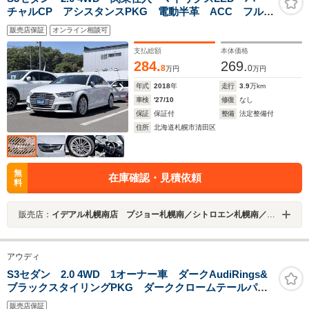
チャルCP アシスタンスPKG 電動半革 ACC フルセ
グナビ 純正18AW バックカメラ クリアランスソナ
販売店保証
オンライン相談可
ー シートヒーター レッドブレーキキャリパー アド
バンスドキー ETC
支払総額
本体価格
284.
269.
8
0
万円
万円
年式
2018
年
走行
3.9
万km
車検
'27/10
修復
なし
保証
保証付
整備
法定整備付
住所
北海道札幌市清田区
無
在庫確認・見積依頼
料
販売店：
イデアル札幌南店 プジョー札幌南／シトロエン札幌南／ＤＳ ＳＴＯＲＥ札幌 （株）イデアル
アウディ
S3セダン 2.0 4WD 1オーナー車 ダークAudiRings&
ブラックスタイリングPKG ダーククロームテールパイ
プ OP19インチAW レッドキャリパー ファインナッ
販売店保証