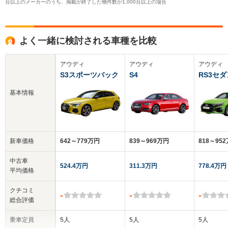
台以上のメーカーのうち、掲載が終了した物件数が1,000台以上の場合
よく一緒に検討される車種を比較
アウディ
アウディ
アウディ
S3スポーツバック
S4
RS3セダ
基本情報
新車価格
642～779万円
839～969万円
818～95
中古車
524.4万円
311.3万円
778.4万円
平均価格
クチコミ
-
-
-
総合評価
乗車定員
5人
5人
5人