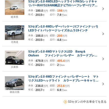
S3セダン2.0 4WDLEDヘッドライトPKG/レッドキャ
リパー/RAYS19AW/純正ナビTV/ハーフレザー/リアビ
ューカメラ/ETC/マクストンデザインFスポイラー
本体：
180.0
総額：
198
万円
万円
年式：
2015
走行：
7.9
年
万km
岐阜県
S3セダン2.0 4WDレザーパッケージ(ファインナッパ)
LEDライトパッケージ レイズホムラ19インチ
本体：
188.0
総額：
200
万円
万円
年式：
2015
走行：
4.8
年
万km
北海道
S3セダン2.0 4WDマトリクスLED Bang＆
Olufsen ファインナッパレザー カラードブレー
キキャリパーレッド 19インチアルミホイール 5ダ
本体：
479.9
総額：
495.4
万円
万円
ブルスポークエッジデザインアンスラサイトブラッ
年式：
2023
走行：
2
年
万km
ク ダイヤモンドターンド
兵庫県
S3セダン2.0 4WDファインナッパレザーシート マト
リクスLEDヘッドライト カラードブレーキキャリパ
ーレッド 認定中古車
本体：
238.0
総額：
253.6
万円
万円
年式：
2017
走行：
6.9
年
万km
神奈川県
S3セダンの中古車全てを見る