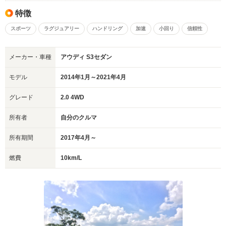
特徴
スポーツ
ラグジュアリー
ハンドリング
加速
小回り
信頼性
メーカー・車種
アウディ S3セダン
モデル
2014年1月～2021年4月
グレード
2.0 4WD
所有者
自分のクルマ
所有期間
2017年4月～
燃費
10km/L