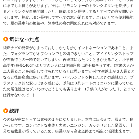
にまでも上質さがあります。実は、リモコンキーのトランクボタンを長押しす
るとトランクが自動開閉したり、解錠ボタン長押しするとすべての窓が開いた
りします。施錠ボタン長押しですべての窓が閉じます。これがとても便利機能
で、夏の乗車前の換気や、降車後の窓の閉め忘れにも対応できます。
気になった点
純正ナビの発音がなまっており、かなり妙なイントネーションであること。ま
た、フォグランプがオプションでも装備できないこと。アイドリングストップ
が右折待ちの一瞬で効いてしまい、再発進にもたつくときがあること。小学校
高学年(身長140cm)より大きい人には後部座席は若干狭そうです。(本来大人が
二人乗ることを想定して作られているとは思いますが)小学生以上が３人乗ると
なると後部座席は狭いと思います。パドルシフトを押したときの感触だけ、プ
ラスチック的な安っぽさを感じる。以前は３列シートのミニバンに乗っていた
ため居住性はセダンなのでどうしても劣ります…(子供３人がゆったり、とまで
は行かないので…)
総評
今の我が家にとっては究極の１台になりました。本当に出会えて、買えて、良
かったです。コンパクトな車体と力強いエンジン、ガッチリとした足回り、十
分な積載量が揃っているため、街乗りから高速道路まで幅広く活躍出来ます。