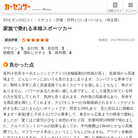
比較リスト
メニュー
S3セダンの口コミ・クチコミ・評価・評判 | だいきパパさん（埼玉県）
家族で乗れる本格スポーツカー
5
総合評価
投稿日：
2017
年
09
月
13
日
5
5
3
デザイン :
走行性 :
居住性 :
4
5
4
積載性 :
運転しやすさ :
維持費 :
良かった点
直列４気筒ターボエンジンとクアトロ(全輪駆動)の性能が高く、低速域から高速
域まで、どんなシーンにおいても意のままに走ります。コンパクトな車体です
が、剛性も非常に高く高速道路でも全くスピードを感じることもなく、怖さが
ありません。パワーがあるため追い越しも楽ですし、むしろ速度が出ている時
の方が安定してくれて、気持ち良く走れます。内外装の高級感もあり、所有す
る満足感を満たしてくれます。ナビ(モニター)が自動格納されるギミックがメカ
好きな私にはたまらないポイントです。荷室も390Lあり、見た目以上に積載出
来ます！家族(妻と子供３人)でフル乗車して、東京から広島までの帰省で運転し
ましたが、驚くほど疲労が少なく休憩わずか２回、所要時間10時間で帰れまし
た。クルーズコントロールの効果もあってか、平均燃費は13km/lとかなり高燃
費でした。マフラーが４本出しというところもしびれますね。アウディ全般的
に当てはまりますが、スイッチひとつにしても、押した感触やカチッという音