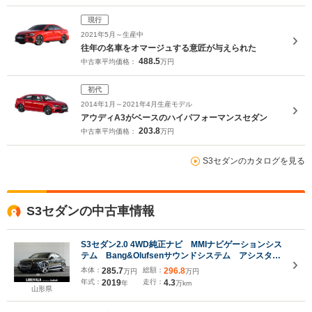
現行
2021年5月～生産中
往年の名車をオマージュする意匠が与えられた
488.5
中古車平均価格：
万円
初代
2014年1月～2021年4月生産モデル
アウディA3がベースのハイパフォーマンスセダン
203.8
中古車平均価格：
万円
S3セダンのカタログを見る
S3セダンの中古車情報
S3セダン2.0 4WD純正ナビ MMIナビゲーションシス
テム Bang&Olufsenサウンドシステム アシスタン
スPKG Audiプレセンス Audiパーキングシステ
本体：
285.7
総額：
296.8
万円
万円
ム レッドキャリパー マトリクスLEDヘッドライト
年式：
2019
走行：
4.3
年
万km
山形県