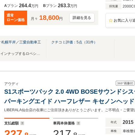
264.4
263.3
A
プラン
B
プラン
万円
万円
2000C
排気量
通常
18,600
詳細を見る
月々
円
ローン価格
お気に入り
ィ札幌平岸／三愛自動車工
クチコミ評価：
5
点（
31
件）
「安心」「高品質」な車両をラインナップするロペシティが札幌にOPEN！
360°
画像付
アウディ
S1スポーツバック 2.0 4WD BOSEサウンドシ
パーキングエイド ハーフレザー キセノンヘッドラ
ンチAW アドバンストキー Audiドライブセレ
イドリングストップ ETC
2015
年式
支払総額
車両本体価格
227
217
車検整
車検