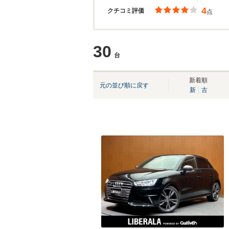
4
クチコミ評価
点
30
台
新着順
元の並び順に戻す
新
古