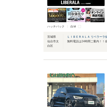
ハッチバック
白Ｍ
宮城県
ＬＩＢＥＲＡＬＡ リベラーラ
仙台市太
白区