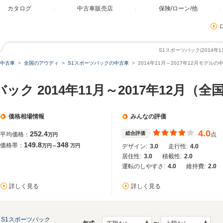
カタログ
中古車販売店
保険/ローン/他
S1スポーツバック(2014年
中古車
全国のアウディ
S1スポーツバックの中古車
2014年11月～2017年12月モデルの
ック 2014年11月～2017年12月（
価格相場情報
みんなの評価
4.0
252.4
総合評価
平均価格：
点
万円
149.8
348
価格帯：
万円～
万円
デザイン:
3.0
走行性:
4.0
居住性:
3.0
積載性:
2.0
運転のしやすさ:
4.0
維持費:
2.0
詳しく見る
詳しく見る
S1スポーツバック