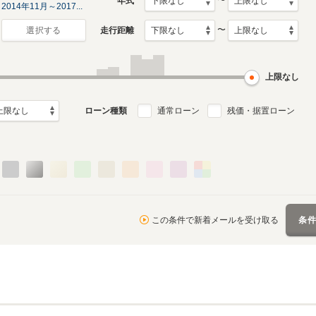
〜
年式
2014年11月～2017...
〜
走行距離
選択する
上限なし
ローン種類
通常ローン
残価・据置ローン
この条件で新着メールを受け取る
条