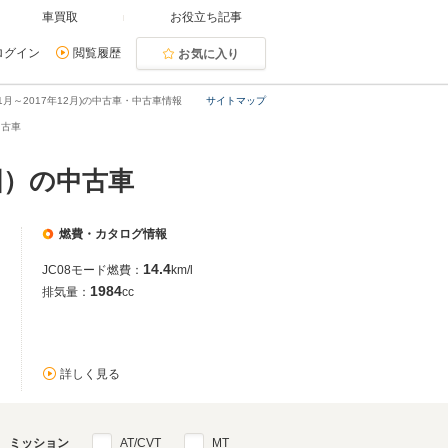
車買取
お役立ち記事
ログイン
閲覧履歴
お気に入り
11月～2017年12月)の中古車・中古車情報
サイトマップ
中古車
全国）の中古車
燃費・カタログ情報
14.4
JC08モード燃費：
km/l
1984
排気量：
cc
詳しく見る
ミッション
AT/CVT
MT