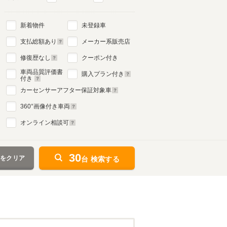
新着物件
未登録車
支払総額あり
メーカー系販売店
修復歴なし
クーポン付き
車両品質評価書
購入プラン付き
付き
カーセンサーアフター保証対象車
360
°画像付き車両
オンライン相談可
30
件をクリア
台 検索する