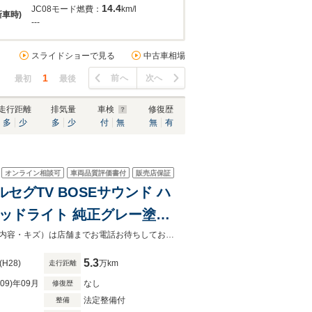
14.4
JC08モード燃費：
km/l
新車時)
---
スライドショーで見る
中古車相場
1
前へ
次へ
最初
最後
走行距離
排気量
車検
修復歴
多
少
多
少
付
無
無
有
オンライン相談可
車両品質評価書付
販売店保証
フルセグTV BOSEサウンド ハ
ッドライト 純正グレー塗装
スソナー オートライト アウ
「カーセンサーを見て電話しました」とお伝えください。お車の車両状態（装備内容・キズ）は店舗までお電話お待ちしております。
5.3
(H28)
万km
走行距離
R09)年09月
なし
修復歴
法定整備付
整備