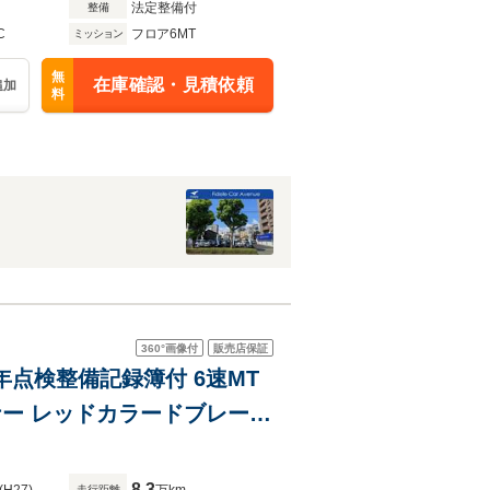
法定整備付
整備
C
フロア6MT
ミッション
無
在庫確認・見積依頼
追加
料
360°
画像付
販売店保証
/R7年点検整備記録簿付 6速MT
ナー レッドカラードブレーキ
8.3
走行距離