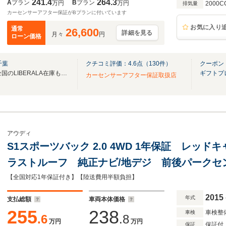
241.4
264.3
A
プラン
B
プラン
万円
万円
2000C
排気量
カーセンサーアフター保証がBプランに付いています
お気に入り
通常
26,600
詳細を見る
月々
円
ローン価格
千葉
クチコミ評価：
4.6
点（
130
件）
クーポン
無料電話は24時間ご案内！！全国のLIBERALA在庫も見たい方は一括照会が可能です！
ギフトプ
カーセンサーアフター保証取扱店
アウディ
S1スポーツバック 2.0 4WD 1年保証 レッ
ラストルーフ 純正ナビ/地デジ 前後パークセ
ト キセノンヘッドライト 純正18インチAW 
【全国対応1年保証付き】【陸送費用半額負担】
2015
年式
支払総額
車両本体価格
255
238
車検整
車検
.6
.8
万円
万円
保証付
保証