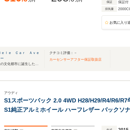
万円
万円
保証付
保証
2000C
排気量
お気に入り
ｄｅｌｅ Ｃａｒ Ａｖｅ
クチコミ評価：－
ュー
カーセンサーアフター保証取扱店
海と山を望む鹿児島最大の歴史の文化都市に誕生した【フィデルカーアベニュー】
アウディ
S1スポーツバック 2.0 4WD H28/H29/R4/R6
S1純正アルミホイール ハーフレザー バックソ
キャリパー
2015
年式