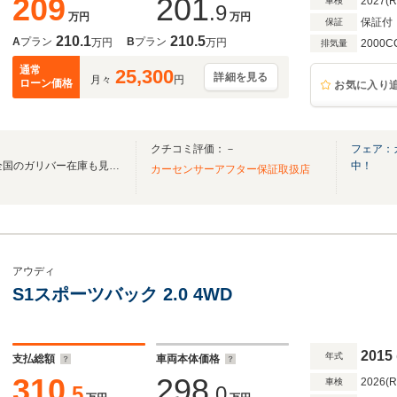
209
201
2027(
車検
.9
万円
万円
保証付
保証
210.1
210.5
A
プラン
B
プラン
万円
万円
2000C
排気量
通常
25,300
詳細を見る
月々
円
ローン価格
お気に入り
クチコミ評価：－
フェア：
無料電話は24時間ご案内！！全国のガリバー在庫も見たい方は一括照会が可能です！
中！
カーセンサーアフター保証取扱店
アウディ
S1スポーツバック 2.0 4WD
2015
年式
支払総額
車両本体価格
310
298
2026(
車検
.5
.0