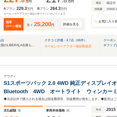
.8
.8
万円
万円
保証付
保証
229.3
264.3
A
プラン
B
プラン
万円
万円
2000C
排気量
カーセンサーアフター保証がBプランに付いています
お気に入り
通常
25,200
詳細を見る
月々
円
ローン価格
仙台
クチコミ評価：
4.7
点（
66
件）
クーポン
無料電話は24時間ご案内！！全国のLIBERALA在庫も見たい方は一括照会が可能です！
ギフトプ
カーセンサーアフター保証取扱店
アウディ
S1スポーツバック 2.0 4WD 純正ディスプレ
Bluetooth 4WD オートライト ウィンカ
システム 電格ミラー
2015
年式
支払総額
車両本体価格