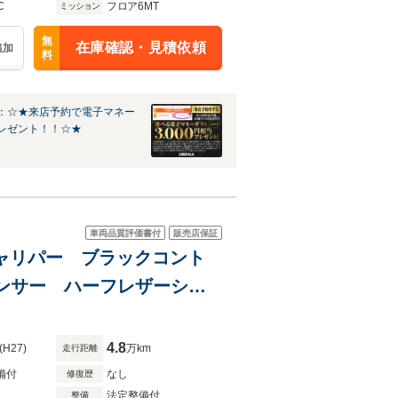
C
フロア6MT
ミッション
無
在庫確認・見積依頼
追加
料
：☆★来店予約で電子マネー
レゼント！！☆★
車両品質評価書付
販売店保証
ドキャリパー ブラックコント
ンサー ハーフレザーシー
ドライブセレクト 6MT
4.8
(H27)
万km
走行距離
備付
なし
修復歴
法定整備付
整備