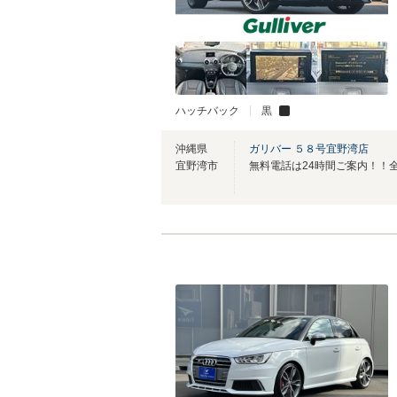
ハッチバック
黒
沖縄県
ガリバー ５８号宜野湾店
宜野湾市