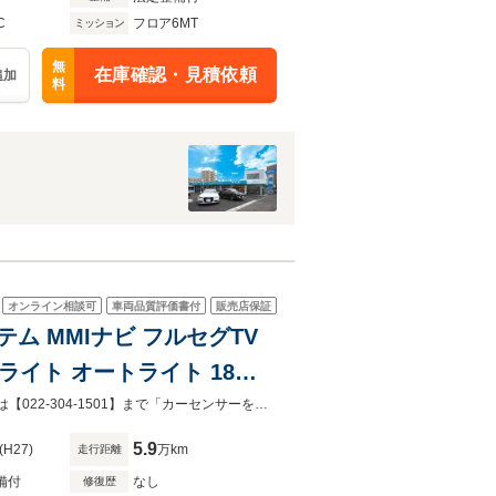
C
フロア6MT
ミッション
無
在庫確認・見積依頼
追加
料
オンライン相談可
車両品質評価書付
販売店保証
ステム MMIナビ フルセグTV
イト オートライト 18イ
クト ステアリングスイッチ ア
LIBERALA仙台店の在庫にご注目頂きありがとうございます。ご不明点・ご要望は【022-304-1501】まで「カーセンサーを見て電話しました」とご連絡ください。
5.9
(H27)
万km
走行距離
備付
なし
修復歴