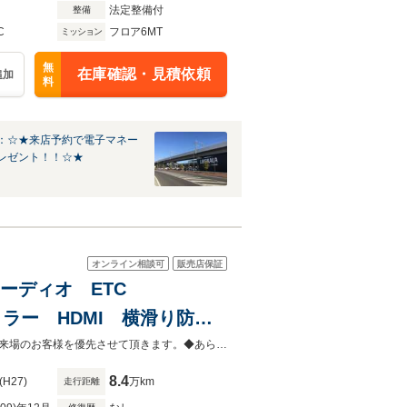
法定整備付
整備
C
フロア6MT
ミッション
無
在庫確認・見積依頼
追加
料
：☆★来店予約で電子マネー
レゼント！！☆★
オンライン相談可
販売店保証
イオーディオ ETC
ーミラー HDMI 横滑り防止
◆当店以外で購入される場合は陸送費用等、別途費用が発生します。◆販売はご来場のお客様を優先させて頂きます。◆あらかじめご確認下さい※販売は一般のお客様に限ります。
8.4
(H27)
万km
走行距離