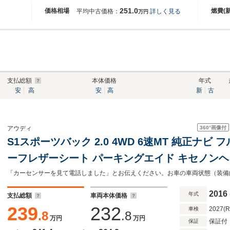
251.0
価格相場
燃費(
平均中古価格：
詳しく見る
万円
支払総額
本体価格
年式
安
高
安
高
新
古
360°
画像付
アウディ
S1スポーツバック 2.0 4WD 6速MT 純正ナビ 
ーフレザーシート パーキングエイド キセノンヘ
18インチAW アイドリングストップ クリアラン
ディドライブセレクト
2016
年式
支払総額
車両本体価格
239
232
2027(
車検
.8
.8
万円
万円
保証付
保証