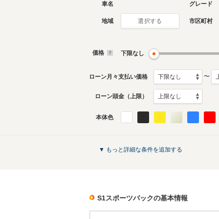
車名
グレード
地域
市区町村
選択する
価格
下限なし
〜
ローン月々支払い価格
ローン頭金（上限）
本体色
▼ もっと詳細な条件を追加する
S1スポーツバック
の基本情報