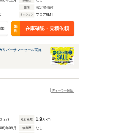
R09)年12月
なし
修復歴
法定整備付
整備
C
フロア6MT
ミッション
無
在庫確認・見積依頼
追加
料
ガリバーサマーセール実施
ディーラー保証
1.9
(H27)
万km
走行距離
R08)年09月
なし
修復歴