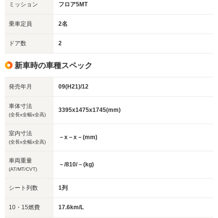
ミッション
フロア5MT
乗車定員
2名
ドア数
2
新車時の車種スペック
発売年月
09(H21)/12
車体寸法
3395x1475x1745(mm)
(全長x全幅x全高)
室内寸法
－x－x－(mm)
(全長x全幅x全高)
車両重量
－/810/－(kg)
(AT/MT/CVT)
シート列数
1列
10・15燃費
17.6km/L