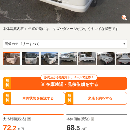
本体写真内容：
年式の割には、キズやダメージが少なくキレイな状態です
販売店から最短即日、メールで返答！
無
在庫確認・見積依頼をする
料
無
無
車両状態を確認する
来店予約をする
料
料
支払総額(税込)
本体価格(税込)
72
68
.2
.5
万円
万円