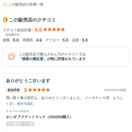
この販売店の在庫一覧
この販売店のクチコミ
5.0
クチコミ総合評価：
（投稿数8件）
5.0
4.6
5.0
5.0
接客 :
雰囲気 :
アフター :
品質 :
この販売店で購入された方のクチコミでは
「
接客の満足度
」が特に評価されています
入力途中の情報を保存しますか？
※次回問い合わせをする際に自動入力されます
ありがとうごさいます
※保存された情報は
90
日で破棄されます
5
総合評価
2026/06/13投稿
いいえ
はい
買い取り車の対応も、ありがとうございました。 メンテナンス等、よろし
くお…
続きを読む
ｋａｚｋｏｍさん
ホンダ アクティトラック（2026/06購入）
お店からの返信あり