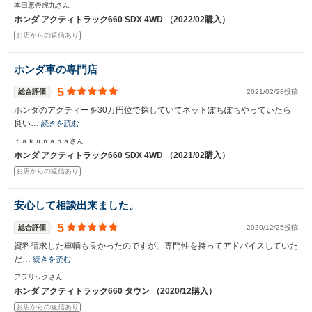
本田悪帝虎九さん
ホンダ アクティトラック660 SDX 4WD （2022/02購入）
お店からの返信あり
ホンダ車の専門店
5
総合評価
2021/02/28投稿
ホンダのアクティーを30万円位で探していてネットぽちぽちやっていたら
良い…
続きを読む
ｔａｋｕｎａｎａさん
ホンダ アクティトラック660 SDX 4WD （2021/02購入）
お店からの返信あり
安心して相談出来ました。
5
総合評価
2020/12/25投稿
資料請求した車輌も良かったのですが、専門性を持ってアドバイスしていた
だ…
続きを読む
アラリックさん
ホンダ アクティトラック660 タウン （2020/12購入）
お店からの返信あり