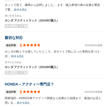
ネットで見て、隣県から訪問しました。 まず、購入希望の車の在庫が豊富
で驚…
続きを読む
せいたろうさん
ホンダ アクティトラック（2024/07購入）
お店からの返信あり
親切な対応
5
総合評価
2024/06/01投稿
ホンダの軽トラを探していたところ、当サイトで気に入った車両を見つけ、
店…
続きを読む
カブトヒコさん
ホンダ アクティトラック（2024/05購入）
お店からの返信あり
HONDA～アクティー専門店？
5
総合評価
2022/03/18投稿
関東地区～HONDA車アクティー関係なら在庫から知識まで、最強のお店と
思いま…
続きを読む