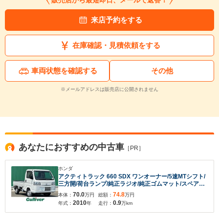
販売店から最短即日、メールで返答！
来店予約をする
在庫確認・見積依頼をする
車両状態を確認する
その他
※メールアドレスは販売店に公開されません
あなたにおすすめの中古車
［PR］
ホンダ
アクティトラック 660 SDX ワンオーナー/5速MTシフト/
三方開/荷台ランプ/純正ラジオ/純正ゴムマット/スペアキ
ー/パワーステアリング/ヘッドライトレベライザー/ドア
70.0
74.8
本体：
万円
総額：
万円
バイザー/保証書/取扱説明書/禁煙車
2010
0.9
年式：
年
走行：
万km