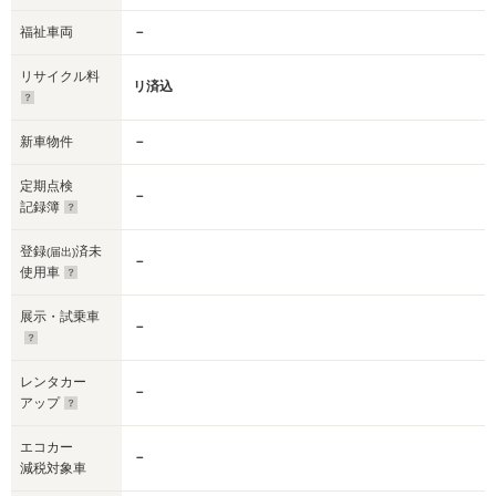
福祉車両
－
リサイクル料
リ済込
新車物件
－
定期点検
－
記録簿
登録
済未
(届出)
－
使用車
展示・試乗車
－
レンタカー
－
アップ
エコカー
－
減税対象車