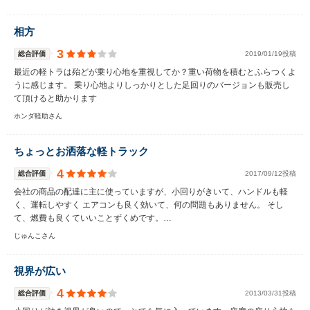
相方
3
総合評価
2019/01/19投稿
最近の軽トラは殆どが乗り心地を重視してか？重い荷物を積むとふらつくよ
うに感じます。 乗り心地よりしっかりとした足回りのバージョンも販売し
て頂けると助かります
ホンダ軽助さん
ちょっとお洒落な軽トラック
4
総合評価
2017/09/12投稿
会社の商品の配達に主に使っていますが、小回りがきいて、ハンドルも軽
く、運転しやすく エアコンも良く効いて、何の問題もありません。 そし
て、燃費も良くていいことずくめです。…
じゅんこさん
視界が広い
4
総合評価
2013/03/31投稿