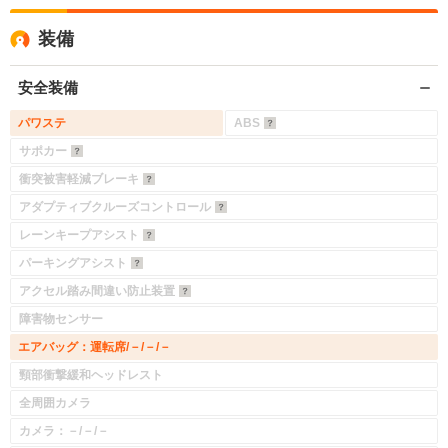
装備
安全装備
パワステ
ABS
サポカー
衝突被害軽減ブレーキ
アダプティブクルーズコントロール
レーンキープアシスト
パーキングアシスト
アクセル踏み間違い防止装置
障害物センサー
エアバッグ：運転席/－/－/－
頸部衝撃緩和ヘッドレスト
全周囲カメラ
カメラ：－/－/－