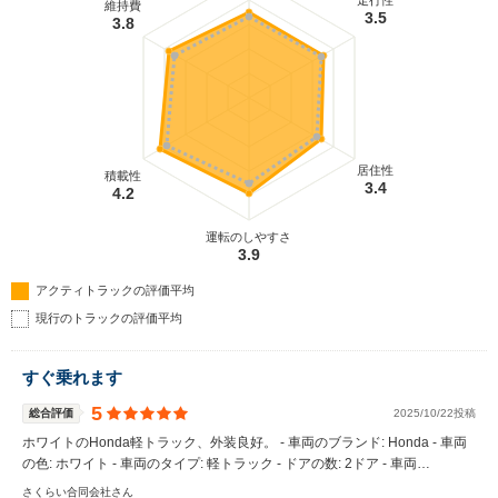
走行性
維持費
3.5
3.8
居住性
積載性
3.4
4.2
運転のしやすさ
3.9
アクティトラックの評価平均
現行のトラックの評価平均
すぐ乗れます
5
総合評価
2025/10/22投稿
ホワイトのHonda軽トラック、外装良好。 - 車両のブランド: Honda - 車両
の色: ホワイト - 車両のタイプ: 軽トラック - ドアの数: 2ドア - 車両…
さくらい合同会社さん