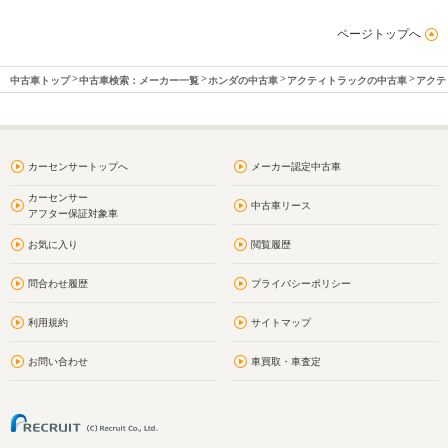
ページトップへ
中古車トップ
中古車検索：メーカー一覧
ホンダの中古車
アクティトラックの中古車
アクテ
カーセンサートップへ
メーカー認定中古車
カーセンサー
中古車リース
アフター保証対象車
お気に入り
閲覧履歴
問合わせ履歴
プライバシーポリシー
利用規約
サイトマップ
お問い合わせ
車買取・車査定