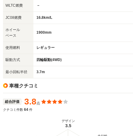
WLTC燃費
－
JC08燃費
16.8km/L
ホイール
1900mm
ベース
使用燃料
レギュラー
駆動方式
四輪駆動(4WD)
最小回転半径
3.7m
車種クチコミ
3.8
総合評価
点
64
クチコミ件数
件
デザイン
3.5