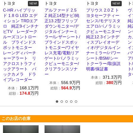
トヨタ
トヨタ
トヨタ
ト
NEW!
NEW!
C-HR ハイブリッ
アルファード 2.5
プリウス 2.0 Z ト
ヴ
ド 1.8 G LED エデ
Z 純正14型ナビ/純
ヨタセーフティー
イ
ィション TRDエア
正13.2型フリップ
センス/モデリスタ
純
ロ 純正9インチナ
ダウンモニター/デ
エアロ/パノラミッ
純
ビTV レーダーク
ジタルインナーミ
クビューモニター/
ン
ルーズコントロー
ラー/レザーシート/
純正12.3インチデ
カ
ル ブラインドス
ブラインドスポッ
ィスプレイオーデ
ン
ポットモニター
トモニター/ワイヤ
ィオ/デジタルイン
イ
レーンディパーチ
レス充電/電動リア
ナーミラー/パワー
パ
ャーアラート リ
ゲート/パノラミッ
シート/BSM/シー
ア
アクロストラフィ
クビューモニター/
トクーラー/取扱説
ト
ックアラート バ
クリアランスソナ
明書/保証書
ト
ックカメラ ドラ
ー
タ
371.3
万円
本体：
イブレコーダー
556.9
万円
380
万円
本体：
総額：
168.1
万円
564.9
万円
本体：
総額：
174.8
万円
総額：
このお店の在庫