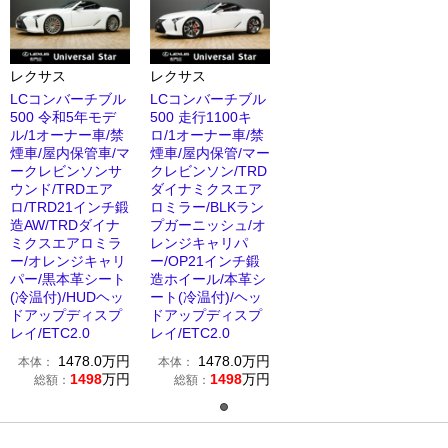
レクサス
レクサス
LCコンバーチブル
LCコンバーチブル
500 令和5年モデ
500 走行1100キ
ル/1オーナー車/禁
ロ/1オーナー車/禁
煙車/屋内保管車/マ
煙車/屋内保管/マー
ークレビンソンサ
クレビンソン/TRD
ウンド/TRDエア
ダイナミクスエア
ロ/TRD21インチ鍛
ロミラー/BLKラン
造AW/TRDダイナ
プガーニッシュ/オ
ミクスエアロミラ
レンジキャリパ
ー/オレンジキャリ
ー/OP21インチ鍛
パー/黒本革シート
造ホイール/本革シ
(冷温付)/HUDヘッ
ート(冷温付)/ヘッ
ドアップディスプ
ドアップディスプ
レイ/ETC2.0
レイ/ETC2.0
1478.0
万円
1478.0
万円
本体：
本体：
1498
万円
1498
万円
総額：
総額：