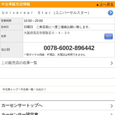
中古車販売店情報
▲上へ戻る
Ｕｎｉｖｅｒｓａｌ Ｓｔａｒ（ユニバーサルスター）
10:00～20:00
営業時間
日曜日 ご来店前に一度ご連絡お願い致します。
定休日
大阪府高石市西取石５－４－３０
住所
0078-6002-896442
電話
一部ダイヤル回線、IP電話、光電話は利用できません
この販売店の在庫一覧
中古車トップ
中古車一覧
掲載終了
カーセンサートップへ
カーセンサー認定車