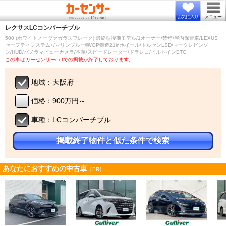
お気に入り
メニュー
レクサス
LCコンバーチブル
500 (ホワイトノーヴァガラスフレーク) 最終型後期モデル/1オーナー/禁煙/屋内保管車/LEXUS
セーフティシステム+/マリンブルー幌/OP鍛造21inホイール/トルセンLSD/マークレビンソ
ン/HUD/パノラマビューカメラ/本革/スピードレーダー/ドラレコ/ビルトインETC
この車はカーセンサーnetでの掲載が終了しております。
地域：大阪府
価格：900万円～
車種：LCコンバーチブル
掲載終了物件と似た条件で検索
あなたにおすすめの中古車
［PR］