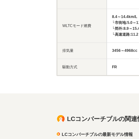
8.4～14.4km/L
└市街地:5.0～11
WLTCモード燃費
└郊外:8.9～15.
└高速道路:11.2～
排気量
3456～4968cc
駆動方式
FR
LCコンバーチブルの関連
LCコンバーチブルの最新モデル情報