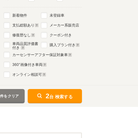
新着物件
未登録車
支払総額あり
メーカー系販売店
修復歴なし
クーポン付き
車両品質評価書
購入プラン付き
付き
カーセンサーアフター保証対象車
360
°画像付き車両
オンライン相談可
2
条件をクリア
台 検索する