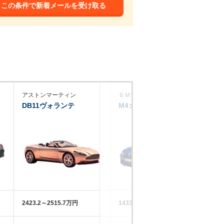
この条件で新着メールを受け取る
アストンマーティン
ＢＭＷ
ア
DB11ヴォランテ
M4カブリオレ
D
ラ
2423.2～2515.7万円
1433～1614万円
41