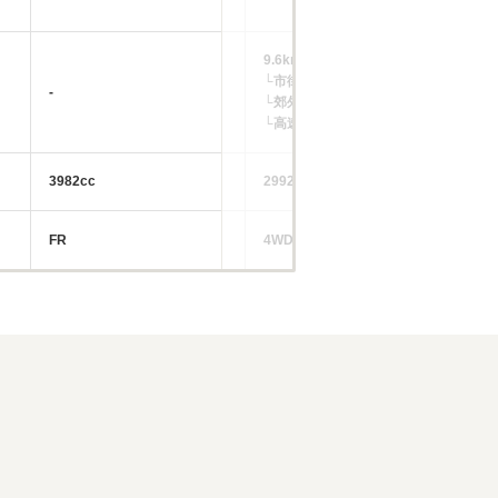
9.6km/L
└市街地:6.4～6.6km/L
-
-
└郊外:9.9～10.0km/L
└高速道路:11.7～11.8km/L
3982cc
2992cc
52
FR
4WD
FR