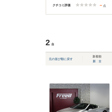
－
クチコミ評価
点
2
台
新着順
元の並び順に戻す
新
古