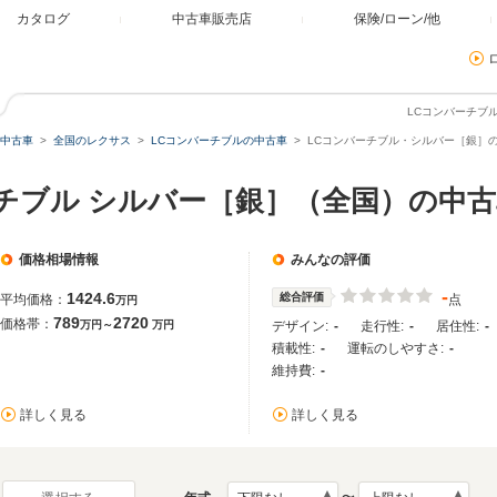
カタログ
中古車販売店
保険/ローン/他
LCコンバーチブ
中古車
全国のレクサス
LCコンバーチブルの中古車
LCコンバーチブル・シルバー［銀］
ーチブル シルバー［銀］（全国）の中
価格相場情報
みんなの評価
-
1424.6
総合評価
平均価格：
点
万円
789
2720
価格帯：
万円～
万円
デザイン:
-
走行性:
-
居住性:
-
積載性:
-
運転のしやすさ:
-
維持費:
-
詳しく見る
詳しく見る