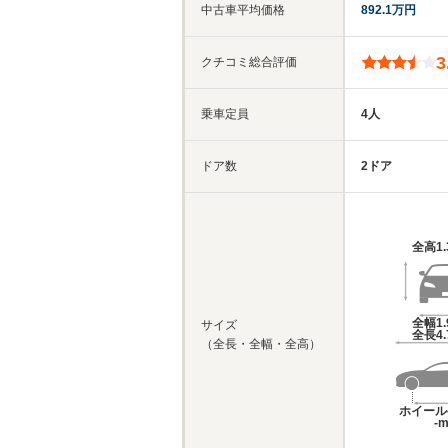
中古車平均価格
892.1万円
3
クチコミ総合評価
乗車定員
4人
ドア数
2ドア
全高
1
全幅
1
サイズ
全長
4
（全長・全幅・全高）
ホイール
-