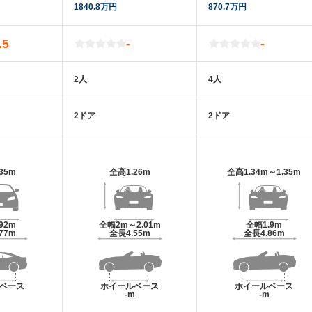
1840.8万円
870.7万円
.5
-
-
2人
4人
2ドア
2ドア
.35m
全高
1.26m
全高
1.34m～1.35m
.92m
全幅
2m～2.01m
全幅
1.9m
.77m
全長
4.55m
全長
4.86m
ベース
ホイールベース
ホイールベース
m
-m
-m