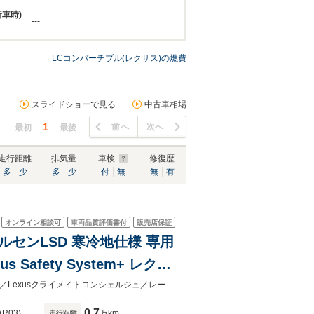
---
新車時)
---
LCコンバーチブル(レクサス)の燃費
スライドショーで見る
中古車相場
1
前へ
次へ
最初
最後
走行距離
排気量
車検
修復歴
多
少
多
少
付
無
無
有
オンライン相談可
車両品質評価書付
販売店保証
トルセンLSD 寒冷地仕様 専用
afety System+ レクサ
イナミクスミラーカバー純正
全自動ソフトトップルーフ／ウインドスクリーン／TRDホイール＆ミラーカバー／Lexusクライメイトコンシェルジュ／レーンキープト／純正ドラレコ／純正フロアマット／ネックヒーター
0.7
(R03)
万km
走行距離