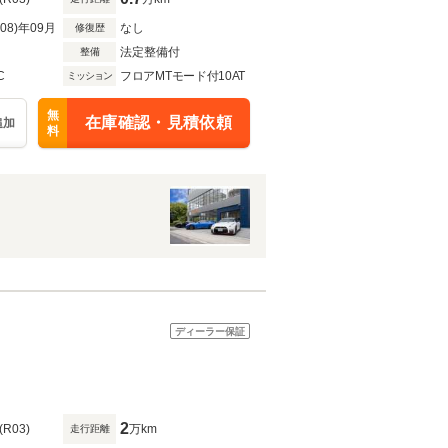
R08)年09月
なし
修復歴
法定整備付
整備
C
フロアMTモード付10AT
ミッション
無
在庫確認・見積依頼
追加
料
ディーラー保証
2
(R03)
万km
走行距離