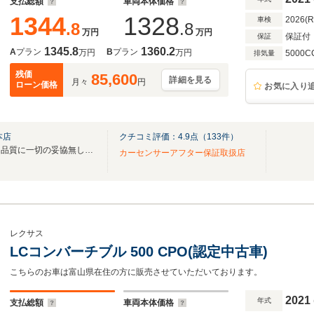
支払総額
車両本体価格
1344
1328
2026(
車検
.8
.8
万円
万円
保証付
保証
1345.8
1360.2
A
プラン
B
プラン
万円
万円
5000C
排気量
残価
85,600
詳細を見る
月々
円
ローン価格
お気に入り
本店
クチコミ評価：
4.9
点（
133
件）
修復歴・外板交換歴一切無し！品質に一切の妥協無し！！リピーター８０％の専門店です
カーセンサーアフター保証取扱店
レクサス
LCコンバーチブル 500 CPO(認定中古車)
こちらのお車は富山県在住の方に販売させていただいております。
2021
年式
支払総額
車両本体価格