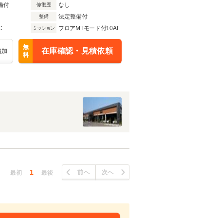
備付
なし
修復歴
法定整備付
整備
C
フロアMTモード付10AT
ミッション
無
在庫確認・見積依頼
追加
料
1
前へ
次へ
最初
最後