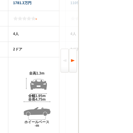
1781.3万円
1105.3万円
36
-
-
4人
4人
4
2ドア
2ドア
2
全高
1.3m
全高
1.4m
全幅
1.95m
全幅
1.89m
全長
4.75m
全長
4.81m
ホイールベース
ホイールベース
-m
-m