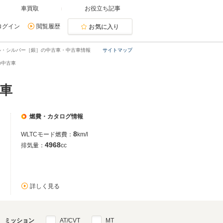
車買取
お役立ち記事
ログイン
閲覧履歴
お気に入り
ル・シルバー［銀］の中古車・中古車情報
サイトマップ
の中古車
古車
燃費・カタログ情報
8
WLTCモード燃費：
km/l
4968
排気量：
cc
詳しく見る
ミッション
AT/CVT
MT