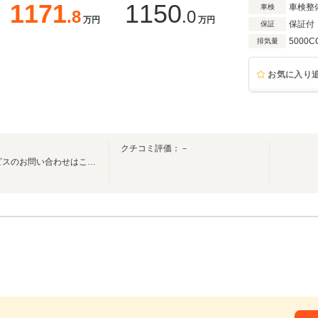
1171
1150
車検整
車検
.8
.0
万円
万円
保証付
保証
5000C
排気量
お気に入り
クチコミ評価：－
レクサスCPO高岡中央 サービスのお問い合わせはこちら ０７６６－２１－４１４４