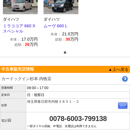
ダイハツ
ダイハツ
ミラココア 660 X
ムーヴ 660 L
スペシャル
21.0
万円
本体：
17.0
万円
30
万円
本体：
総額：
26
万円
総額：
中古車販売店情報
▲上へ戻る
カードックイン杉本 内牧店
08:00～17:00
営業時間
日・祝祭日
定休日
埼玉県春日部市内牧３８５１－２
住所
0078-6003-799138
電話
一部ダイヤル回線、IP電話、光電話は利用できません