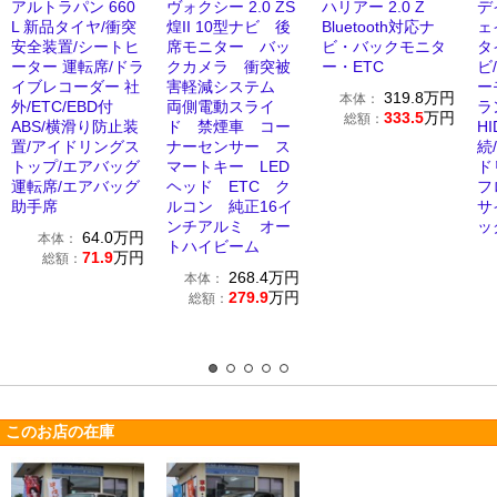
アルトラパン 660
ヴォクシー 2.0 ZS
ハリアー 2.0 Z
デ
L 新品タイヤ/衝突
煌II 10型ナビ 後
Bluetooth対応ナ
ェ
安全装置/シートヒ
席モニター バッ
ビ・バックモニタ
タ
ーター 運転席/ドラ
クカメラ 衝突被
ー・ETC
ビ
イブレコーダー 社
害軽減システム
ー
319.8
万円
本体：
外/ETC/EBD付
両側電動スライ
ラ
333.5
万円
総額：
ABS/横滑り防止装
ド 禁煙車 コー
HI
置/アイドリングス
ナーセンサー ス
続
トップ/エアバッグ
マートキー LED
ド
運転席/エアバッグ
ヘッド ETC ク
フ
助手席
ルコン 純正16イ
サ
ンチアルミ オー
ッ
64.0
万円
本体：
トハイビーム
71.9
万円
総額：
268.4
万円
本体：
279.9
万円
総額：
このお店の在庫