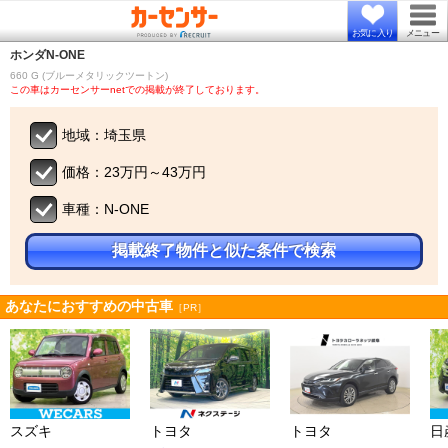
お気に入り
メニュー
ホンダ
N-ONE
660 G (ブルーメタリックツートン)
この車はカーセンサーnetでの掲載が終了しております。
地域：埼玉県
価格：23万円～43万円
車種：N-ONE
掲載終了物件と似た条件で検索
あなたにおすすめの中古車
［PR］
スズキ
トヨタ
トヨタ
日