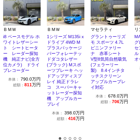
ＢＭＷ
ＢＭＷ
マセラティ
リ
i8 ベースモデル ホ
1シリーズ M135i x
グラントゥーリズ
M
ワイトレザーシー
ドライブ 4WD M
モ スポーツ 4.7L
グ
ト シートヒータ
プラスパッケージ
ピニンファリー
セ
ー レーダー探知
パーフォレーテッ
ナ 赤革シート
ル
機 純正ナビ(全方
ドダコタレザー
V型8気筒自然吸気
オ
位カメラ) ドライ
(ブラック) Mスポ
(フェラーリー
ブレコーダー
ーツブレーキ ヘッ
製) 8.4インチタ
ドアップディスプ
ッチスクリーン
790.0
万円
本体：
レイ 純正ドラレ
アップルカープレ
811
万円
総額：
コ スーパーキャ
イ対応
ットレーダー探知
678.0
万円
本体：
機 アップルカー
706
万円
総額：
プレイ
398.0
万円
本体：
416
万円
総額：