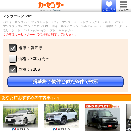
お気に入り
メニュー
マクラーレン
720S
パフォーマンス (メンフィスレッド) パフォーマンス ジェットブラックナッパレザ パフォー
マンスプラスPCコンビニエンスPC ホイールフィニッシュSatinDiamondC 電動&ヒーターメ
モリーシート スペシャルペイントブレーキキャリパ
この車はカーセンサーnetでの掲載が終了しております。
地域：愛知県
価格：900万円～
車種：720S
掲載終了物件と似た条件で検索
あなたにおすすめの中古車
［PR］