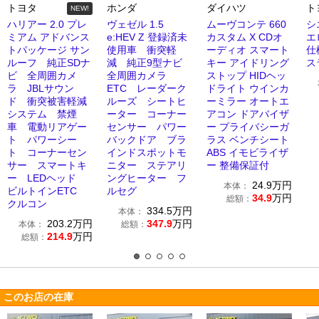
トヨタ
ホンダ
ダイハツ
ト
NEW!
ハリアー 2.0 プレ
ヴェゼル 1.5
ムーヴコンテ 660
シ
ミアム アドバンス
e:HEV Z 登録済未
カスタム X CDオ
エ
トパッケージ サン
使用車 衝突軽
ーディオ スマート
仕
ルーフ 純正SDナ
減 純正9型ナビ
キー アイドリング
ス
ビ 全周囲カメ
全周囲カメラ
ストップ HIDヘッ
ラ JBLサウン
ETC レーダーク
ドライト ウインカ
ド 衝突被害軽減
ルーズ シートヒ
ーミラー オートエ
システム 禁煙
ーター コーナー
アコン ドアバイザ
車 電動リアゲー
センサー パワー
ー プライバシーガ
ト パワーシー
バックドア ブラ
ラス ベンチシート
ト コーナーセン
インドスポットモ
ABS イモビライザ
サー スマートキ
ニター ステアリ
ー 整備保証付
ー LEDヘッド
ングヒーター フ
24.9
万円
本体：
ビルトインETC
ルセグ
34.9
万円
総額：
クルコン
334.5
万円
本体：
203.2
万円
347.9
万円
本体：
総額：
214.9
万円
総額：
このお店の在庫