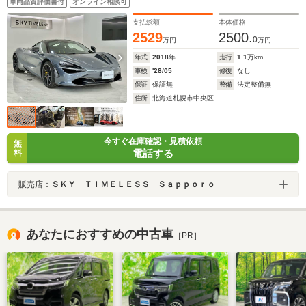
車両品質評価書付
オンライン相談可
ーライトウェイトホイール 電動コンフォートシート
支払総額
本体価格
2529
2500.
0
万円
万円
年式
2018
年
走行
1.1
万km
車検
'28/05
修復
なし
保証
保証無
整備
法定整備無
住所
北海道札幌市中央区
今すぐ在庫確認・見積依頼
無
電話する
料
販売店：
ＳＫＹ ＴＩＭＥＬＥＳＳ Ｓａｐｐｏｒｏ
あなたにおすすめの中古車
［PR］