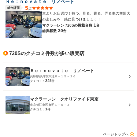
Ｒｅ：ｎｏｖａｔｅ リノベート
5
総合評価
点
車よりお店選び！持つ、見る、乗る、弄る車の無限大
の楽しみを一緒に見つけましょう！
1
マクラーレン 720Sの
掲載台数
台
30
総掲載数
台
720Sのクチコミ件数が多い販売店
Ｒｅ：ｎｏｖａｔｅ リノベート
兵庫県伊丹市鴻池６－１５－２６
245
クチコミ：
件
マクラーレン クオリファイド東京
東京都江東区有明１－５－３
1
クチコミ：
件
ページトップへ