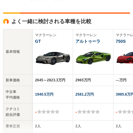
よく一緒に検討される車種を比較
マクラーレン
マクラーレン
マクラー
GT
アルトゥーラ
750S
基本情報
新車価格
2645～2823.3万円
2965万円
‐‐‐万円
中古車
1940.5万円
2581.2万円
3985.6万
平均価格
クチコミ
-
-
-
総合評価
乗車定員
2人
2人
2人