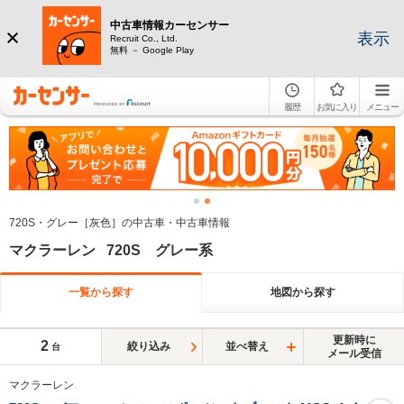
中古車情報カーセンサー
表示
Recruit Co., Ltd.
無料 － Google Play
履歴
お気に入り
メニュー
720S・グレー［灰色］の中古車・中古車情報
マクラーレン 720S グレー系
一覧から探す
地図から探す
更新時に
2
絞り込み
並べ替え
台
メール受信
マクラーレン