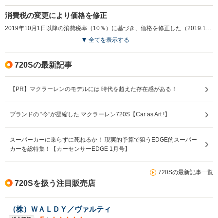
消費税の変更により価格を修正
排気量
3994cc
2993cc
3994cc
2019年10月1日以降の消費税率（10％）に基づき、価格を修正した（2019.10）
全てを表示する
駆動方式
MR
MR
MR
720Sの最新記事
【PR】マクラーレンのモデルには 時代を超えた存在感がある！
ブランドの “今”が凝縮した マクラーレン720S【Car as Art !】
スーパーカーに乗らずに死ねるか！ 現実的予算で狙うEDGE的スーパー
カーを総特集！【カーセンサーEDGE 1月号】
720Sの最新記事一覧
720Sを扱う注目販売店
（株）ＷＡＬＤＹ／ヴァルティ