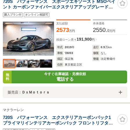
720S パフォーマンス スポーツエキゾースト MSOペイ
ント カーボンファイバーエクステリアアップグレードパ
ック1 カーボンファイバーミラー フードエアインテーク
購入プラン付
オンライン相談可
カーボンファイバー リアフェンダーエアインテークカー
ボンファイバー
支払総額
本体価格
2573
2550.
0
万円
万円
191,900
残価ローン
月々
円
年式
2019
年
走行
0.9
万km
車検
'28/03
修復
なし
保証
保証無
整備
法定整備付
住所
東京都足立区
今すぐ在庫確認・見積依頼
無
電話する
料
販売店：
ＤｘＭｏｔｏｒｓ
マクラーレン
720S パフォーマンス エクステリアカーボンパック1
プライマリインテリアカーボンパック フロントリフター
スポーツエキゾースト ドアアッパーゴリラガラス スーパ