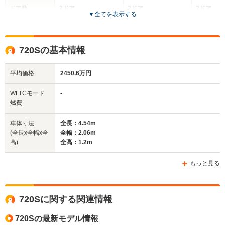
ドア数
2ドア
2ドア
2ドア
▼
全てを表示する
全高
全高
全
1.21m
1.19m
1
720Sの基本情報
平均価格
2450.6万円
全幅
全幅
全
サイズ
2.05m
1.91m
1.
全長
全長
WLTCモード
-
(全長x全幅x全高)
4.68m
4.54m
4.
燃費
車体寸法
全長：4.54m
(全長x全幅x全
全幅：2.06m
ホイールベース
ホイールベース
ホイー
高)
全高：1.2m
-m
-m
もっと見る
WLTCモード
720Sに関する関連情報
-
-
-
燃費
720Sの最新モデル情報