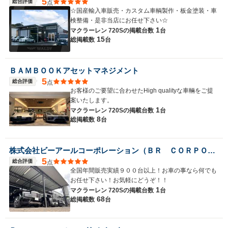
5
総合評価
点
☆国産輸入車販売・カスタム車輌製作・板金塗装・車
検整備・是非当店にお任せ下さい☆
1
マクラーレン 720Sの
掲載台数
台
15
総掲載数
台
ＢＡＭＢＯＯＫアセットマネジメント
5
総合評価
点
お客様のご要望に合わせたHigh qualityな車輛をご提
案いたします。
1
マクラーレン 720Sの
掲載台数
台
8
総掲載数
台
株式会社ビーアールコーポレーション（ＢＲ ＣＯＲＰＯＲＡＴＩＯＮ）
5
総合評価
点
全国年間販売実績９００台以上！お車の事なら何でも
お任せ下さい！お気軽にどうぞ！！
1
マクラーレン 720Sの
掲載台数
台
68
総掲載数
台