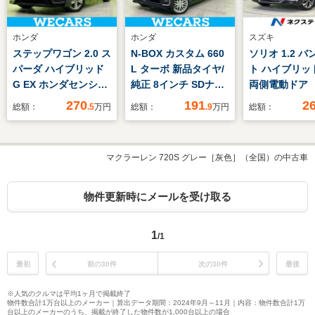
ホンダ
ホンダ
スズキ
ステップワゴン 2.0 ス
N-BOX カスタム 660
ソリオ 1.2 
パーダ ハイブリッド
L ターボ 新品タイヤ/
ト ハイブリッド
G EX ホンダセンシン
純正 8インチ SDナビ/
両側電動ドア 
グ 新品タイヤ/純正 9
衝突安全装置/両側電
型ナビ 全周
270
191
2
総額：
.5
万円
総額：
.9
万円
総額：
インチ SDナビ/両側電
動スライドドア/シー
ラ 衝突軽減
動スライドドア/シー
トヒーター/車線逸脱
ーダークルー
トヒーター 前席/シー
防止支援システム/シ
車 シートヒ
マクラーレン 720S グレー［灰色］（全国）の中古車
ト ハーフレザー/ヘッ
ート ハーフレザー/ヘ
障害物センサ
ドランプ LED/USBジ
ッドランプ
ンキープ ス
ャック/Bluetooth接
LED/Bluetooth接続
ー LEDヘッ
物件更新時にメールを受け取る
続/ETC
グ ETC2.0
ハイビーム
1
/1
最初
前の30件
次の30件
最後
※人気のクルマは平均1ヶ月で掲載終了
物件数合計1万台以上のメーカー｜算出データ期間：2024年9月～11月｜内容：物件数合計1万
台以上のメーカーのうち、掲載が終了した物件数が1,000台以上の場合