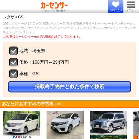
お気に入り
メニュー
レクサス
GS
200t Iパッケージ (ブラック) 後期/サンルーフ/黒本革電動メモリーシート/シートベンチレーショ
ン/HUD/レクサスセーフティシステム+/レーダークルコン/クリアランスソナー/パワートランク/
純正ナビ/バックカメラ
この車はカーセンサーnetでの掲載が終了しております。
地域：埼玉県
価格：158万円～294万円
車種：GS
掲載終了物件と似た条件で検索
あなたにおすすめの中古車
［PR］