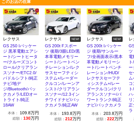
このお店の在庫
レクサス
レクサス
レクサス
レ
NEW!
NEW!
GS 250 Iパッケー
GS 200t Fスポー
GS 200t Iパッケー
GS
ジ 黒革電動エアシ
ツ 後期/3眼LED/黒
ジ 後期/サンルー
ツ
ート/シートヒータ
本革電動メモリー
フ/全画面表示/黒本
電
ー/クルーズコント
シート/シートベン
革電動メモリーシ
ト
ロール/クリアラン
チレーション/レク
ート/シートベンチ
ー
スソナー/ETC2.0/
サスセーフティシ
レーション/HUD/
セ
パドルシフト/純正
ステム+/レーダー
レクサスセーフテ
ム
ナビ/地デ
クルコン/レーンア
ィシステム+/レー
コ
ジ/Bluetooth/バッ
シスト/クリアラン
ダークルコン/クリ
ト
クカメラ/LEDオー
スソナー/12.3イン
アランスソナー/パ
ハ
トライト/純正
チワイドナビ/バッ
ワートランク/純正
リ
18AW
クカメラ/純正AW
ナビ/バックカメラ
正
ラ
109.8
万円
本体：
193.8
万円
203.8
万円
本体：
本体：
130
万円
総額：
212
万円
222
万円
総額：
総額：