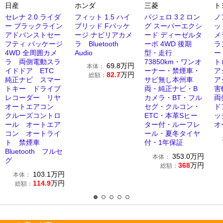
日産
ホンダ
三菱
ト
セレナ 2.0 ライダ
フィット 1.5 ハイ
パジェロ 3.2 ロン
ノ
ー ブラックライン
ブリッド Fパッケ
グ スーパーエクシ
ッ
アドバンストセー
ージ ナビリアカメ
ード ディーゼルタ
メ
フティ パッケージ
ラ Bluetooth
ーボ 4WD 後期
ラ
4WD 全周囲カメ
Audio
型・走行
ー
ラ 両側電動スラ
73850km・ワンオ
ト
69.8
万円
本体：
イドドア ETC
ーナー・禁煙車・
ア
82.7
万円
総額：
純正ナビ スマー
サビ無し本州車
ア
トキー ドライブ
両・純正ナビ・B
害
レコーダー リヤ
カメラ・BT・フル
両
オートエアコン
セグ・クルコン・
ド
クルーズコントロ
ETC・本革Sヒー
ッ
ール オートエア
ター付・ルーフレ
オ
コン オートライ
ール・夏冬タイヤ
ト 禁煙車
付・1年保証
Bluetooth フルセ
353.0
万円
本体：
グ
368
万円
総額：
103.1
万円
本体：
114.9
万円
総額：