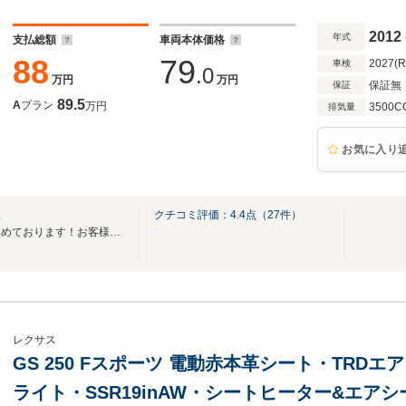
クルコン リアシェード 取説・ナビ取説・保証書 
歴なし
2012
年式
支払総額
車両本体価格
88
79
2027(
車検
.0
万円
万円
保証無
保証
89.5
A
プラン
万円
3500C
排気量
お気に入り
社
クチコミ評価：
4.4
点（
27
件）
『走って楽しい』おクルマを集めております！お客様のご来店、お待ちしております♪
レクサス
GS 250 Fスポーツ 電動赤本革シート・TRDエ
ライト・SSR19inAW・シートヒーター&エアシー