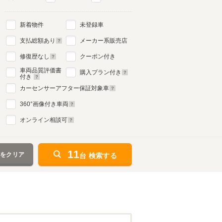
新着物件
未登録車
支払総額あり
メーカー系販売店
修復歴なし
クーポン付き
車両品質評価書
購入プラン付き
付き
カーセンサーアフター保証対象車
360
°画像付き車両
オンライン相談可
11
件をクリア
台 検索する