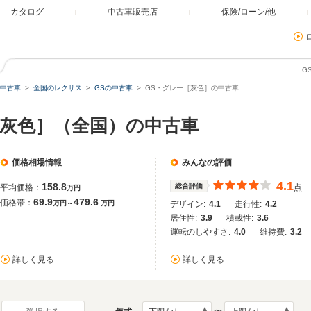
カタログ
中古車販売店
保険/ローン/他
G
中古車
全国のレクサス
GSの中古車
GS・グレー［灰色］の中古車
［灰色］（全国）の中古車
価格相場情報
みんなの評価
4.1
158.8
総合評価
平均価格：
点
万円
69.9
479.6
価格帯：
万円～
万円
デザイン:
4.1
走行性:
4.2
居住性:
3.9
積載性:
3.6
運転のしやすさ:
4.0
維持費:
3.2
詳しく見る
詳しく見る