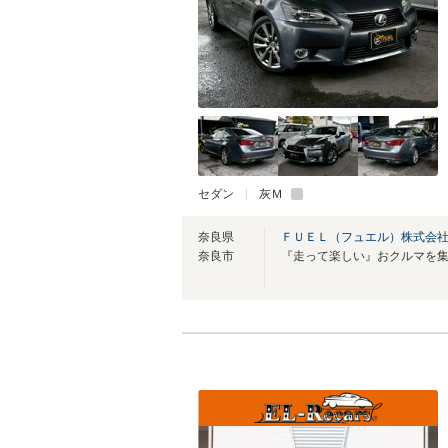
セダン
灰Ｍ
奈良県
ＦＵＥＬ（フュエル）株式会
奈良市