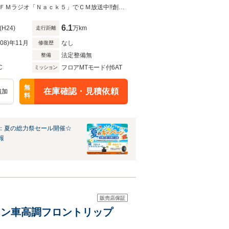
コ・スマートキー・プッシュ
【自社ローン取り扱い】最寄り駅までの送迎も可能です！！全国ご納車対応！！ＦＭラジオ「Ｎａｃｋ５」でＣＭ放送中!!創業11周年記念☆本年度自動車税・消費税も込みの総額プライス!!
6.1
(H24)
万km
走行距離
R08)年11月
なし
修復歴
法定整備無
整備
C
フロアMTモード付6AT
ミッション
無
在庫確認・見積依頼
追加
料
：夏の総力祭セール開催☆
報
販売店保証
Tテイン車高調フロントリップ