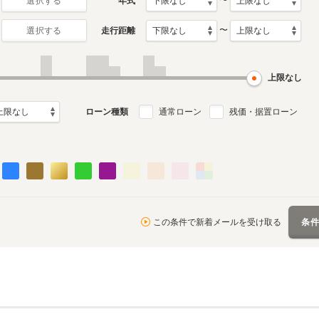
〜
年式
選択する
〜
走行距離
選択する
月～2011年12月
ル
上限なし
ローン種類
通常ローン
残価・据置ローン
この条件で新着メールを受け取る
条