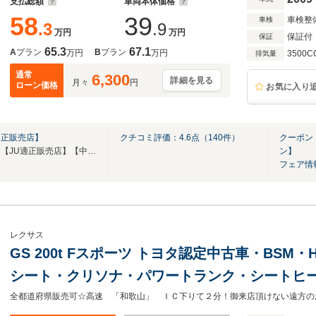
支払総額
車両本体価格
58
39
車検整
車検
.3
.9
万円
万円
保証付
保証
65.3
67.1
A
プラン
B
プラン
万円
万円
3500C
排気量
通常
6,300
詳細を見る
月々
円
ローン価格
お気に入り
適正販売店】
クチコミ評価：
4.6
点（
140
件）
クーポン
【第三者機関品質評価書付き】【JU適正販売店】【中古自動車販売士資格者常駐】
ン】
フェア情
レクサス
GS 200t Fスポーツ トヨタ認定中古車・BSM
シート・クリソナ・パワートランク・シートヒ
ハンドルヒーター