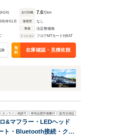
レクサス記録簿18枚 修復
7.6
(H24)
万km
走行距離
R09)年01月
なし
修復歴
法定整備無
整備
C
フロアMTモード付6AT
ミッション
無
在庫確認・見積依頼
追加
料
オンライン相談可
車両品質評価書付
販売店保証
アロ&マフラー・LEDヘッド
ト・Bluetooth接続・クル