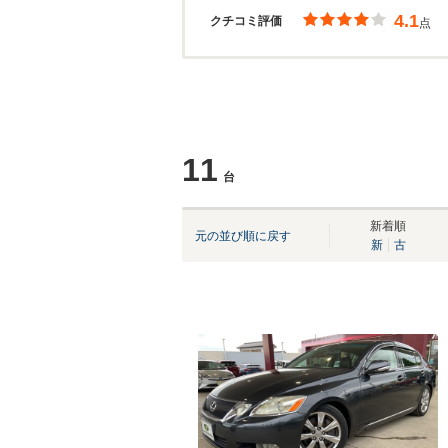
4.1
クチコミ評価
点
11
台
新着順
元の並び順に戻す
新
古