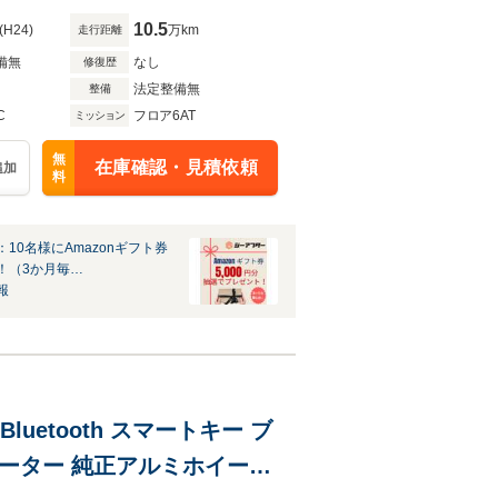
10.5
(H24)
万km
走行距離
備無
なし
修復歴
法定整備無
整備
C
フロア6AT
ミッション
無
在庫確認・見積依頼
追加
料
10名様にAmazonギフト券
！（3か月毎…
報
Bluetooth スマートキー ブ
ーター 純正アルミホイール