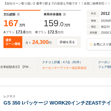
ーズコントロール・ハンドルヒーター・ドラレ
スタート・ETC
2012
年式
支払総額
車両本体価格
167
159
2026(
車検
.0
万円
万円
保証付
保証
173.6
172.5
A
プラン
B
プラン
万円
万円
2500C
排気量
通常
24,300
詳細を見る
月々
円
ローン価格
お気に入り
クチコミ評価：
4.7
点（
91
件）
クーポン
【総在庫常時８００台以上】【全車総額表示】【FMラジオ「Ｎａｃｃｋ５」CM放送中!!】
フェア情
カーセンサーアフター保証取扱店
レクサス
GS 350 Iパッケージ WORK20インチZEAS