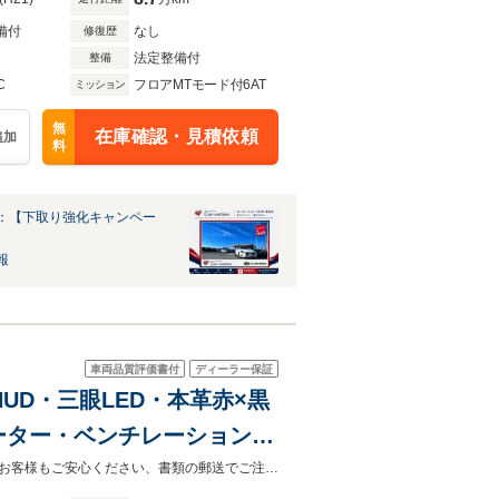
備付
なし
修復歴
法定整備付
整備
C
フロアMTモード付6AT
ミッション
無
在庫確認・見積依頼
追加
料
：【下取り強化キャンペー
報
車両品質評価書付
ディーラー保証
・HUD・三眼LED・本革赤×黒
ーター・ベンチレーション・
全都道府県販売可☆高速 「和歌山」 ＩＣ下りて２分！御来店頂けない遠方のお客様もご安心ください、書類の郵送でご注文頂けます。