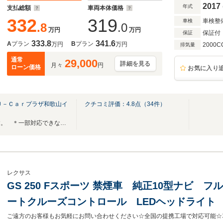
2017
年式
支払総額
車両本体価格
332
319
車検整
車検
.8
.0
万円
万円
保証付
保証
333.8
341.6
A
プラン
B
プラン
万円
万円
2000C
排気量
通常
29,000
詳細を見る
月々
円
ローン価格
お気に入り
Ｕ－Ｃａｒプラザ和歌山イ
クチコミ評価：
4.8
点（
34
件）
全国のお客様に対応いたします。 ＊一部対応できない地域もございます。
レクサス
GS 250 Fスポーツ 禁煙車 純正10型ナビ 
ートクルーズコントロール LEDヘッドライト 
動リアゲート 純正19インチAW 電動格納式