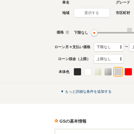
車名
グレード
地域
市区町村
選択する
2代目
初代
2012年1月～2020年8月
2005年7
生産モデル
生産モデ
価格
下限なし
GSのカタログを見る
〜
ローン月々支払い価格
ローン頭金（上限）
本体色
▼ もっと詳細な条件を追加する
GS
の基本情報