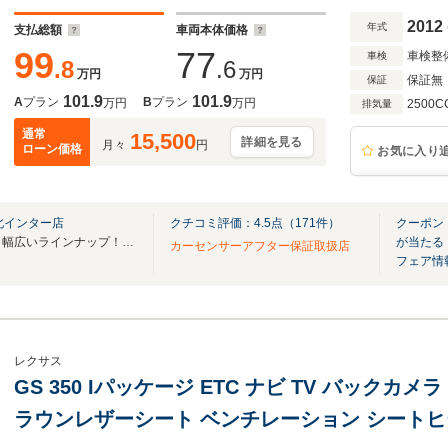
2012
年式
支払総額
車両本体価格
99
77
車検整
車検
.8
.6
万円
万円
保証無
保証
101.9
101.9
A
プラン
B
プラン
万円
万円
2500C
排気量
通常
15,500
詳細を見る
月々
円
ローン価格
お気に入り
北インター店
クチコミ評価：
4.5
点（
171
件）
クーポン：
ミニバン・SUV・セダン・軽 幅広いラインナップ！お好きな車がきっと見つかります
が当たる
カーセンサーアフター保証取扱店
フェア情
レクサス
GS 350 Iパッケージ ETC ナビ TV バックカメラ 
ラウンレザーシート ベンチレーション シートヒ