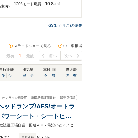
10.8
JC08モード燃費：
km/l
新車時)
---
GS(レクサス)の燃費
スライドショーで見る
中古車相場
1
前へ
次へ
最初
最後
走行距離
排気量
車検
修復歴
多
少
多
少
付
無
無
有
オンライン相談可
車両品質評価書付
販売店保証
Dヘッドランプ/AFS/オートラ
席パワーシート・シートヒー
/バックカメラ
クルマ専門コンシェルジュ【カーネーショングループ】安心の全車保証付き！自社認証工場併設！国道４０７号沿いとアクセスも良好◎
8.7
(H21)
万km
走行距離