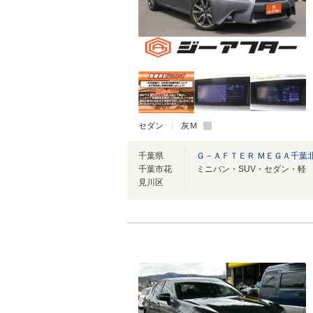
セダン
灰Ｍ
千葉県
Ｇ－ＡＦＴＥＲ ＭＥＧＡ千葉
千葉市花
見川区