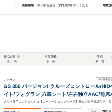
139.0
価格相場
燃費(
平均中古価格：
詳しく見る
万円
支払総額
本体価格
年式
安
高
安
高
新
古
360°
画像付
レクサス
GS 350 バージョンI クルーズコントロール/HI
イト/フォグランプ/革シート/左右独立AAC/前
ター/木製・革コンビステアリング/純正HDDナビ
2009
年式