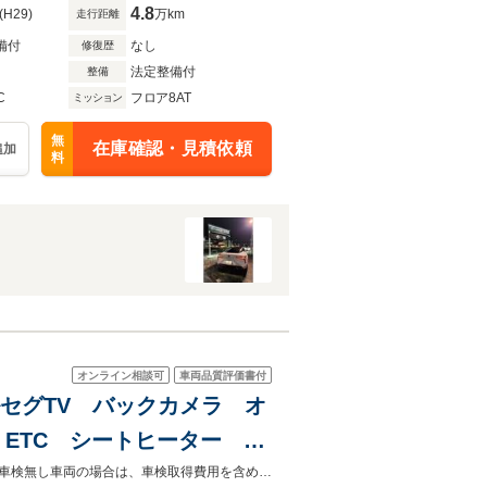
4.8
(H29)
万km
走行距離
備付
なし
修復歴
法定整備付
整備
C
フロア8AT
ミッション
無
在庫確認・見積依頼
追加
料
オンライン相談可
車両品質評価書付
フルセグTV バックカメラ オ
ETC シートヒーター 電
ドアミラー シートエアコン
ご遠方のお客様もお気軽にお問い合わせください☆全国の提携工場で対応可能☆車検無し車両の場合は、車検取得費用を含めた支払総額を表示しています。