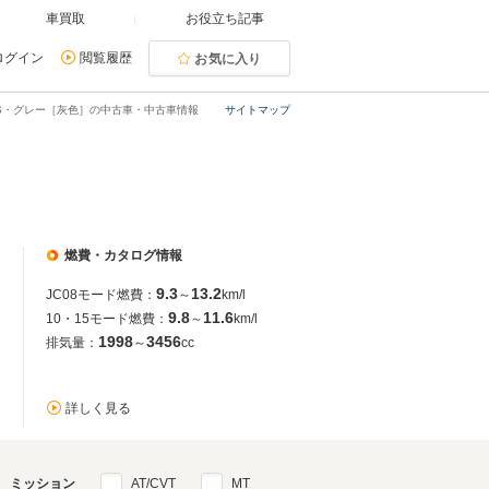
車買取
お役立ち記事
ログイン
閲覧履歴
お気に入り
S・グレー［灰色］の中古車・中古車情報
サイトマップ
燃費・カタログ情報
9.3
13.2
JC08モード燃費：
～
km/l
9.8
11.6
10・15モード燃費：
～
km/l
1998
3456
排気量：
～
cc
詳しく見る
ミッション
AT/CVT
MT