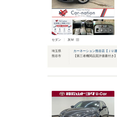
セダン
灰Ｍ
埼玉県
カーネーション熊谷店【ＪＵ
熊谷市