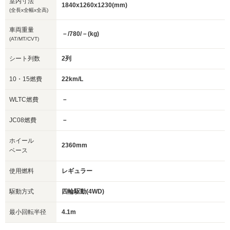
室内寸法
1840x1260x1230(mm)
(全長x全幅x全高)
車両重量
－/780/－(kg)
(AT/MT/CVT)
シート列数
2列
10・15燃費
22km/L
WLTC燃費
－
JC08燃費
－
ホイール
2360mm
ベース
使用燃料
レギュラー
駆動方式
四輪駆動(4WD)
最小回転半径
4.1m