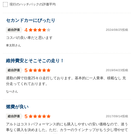
現行のハッチバックの評価平均
セカンドカーにぴったり
4
総合評価
2024/08/25投稿
コスパの良い車だと思います
車太郎さん
維持費安とそこそこの走り！
5
総合評価
2019/04/23投稿
通勤の脚で往復25キロ走行しております。基本的に一人乗車、積載なし 充
分走ってくれております。
なべさん
燃費が良い
5
総合評価
2017/09/14投稿
アルトはコストパフォーマンス的にも購入しやすいの安い価格なので、迷う
事なく購入を決めました。ただ、カラーのラインナップがもう少し増やせて