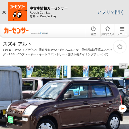
中古車情報カーセンサー
アプリで開く
Recruit Co., Ltd.
無料 － Google Play
履歴
お気に入り
メニュー
スズキ アルト
660 E II 4WD （ブラウン）雪道安心4WD・5速マニュアル・運転席&助手席エアバッ
グ・ABS・CDプレーヤー・キーレスエントリー・交換不要タイミングチェーン式・
禁煙車
1/49