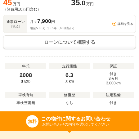
45
35
.0
万円
万円
（諸費用
10
万円含む）
7,900
通常ローン
月々
円
詳細を見る
（税込）
頭金
5.00
万円・
5
年（
60
回払い）
ローンについて相談する
年式
走行距離
保証
付き
2008
6.3
3ヵ月
(H20)
万
km
3,000km
車検有無
修復歴
法定整備
車検整備無
なし
付き
この物件に関するお問い合わせ
無料
お問い合わせの内容を選択してください