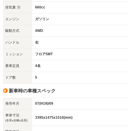
排気量
660cc
エンジン
ガソリン
駆動方式
4WD
ハンドル
右
ミッション
フロア5MT
乗車定員
4名
ドア数
5
新車時の車種スペック
発売年月
07(H19)/09
車体寸法
3395x1475x1510(mm)
(全長x全幅x全高)