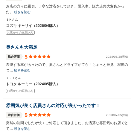
お店の方々に親切、丁寧な対応をして頂き、購入車、販売店共大変良かっ
た。
続きを読む
ＳＫさん
スズキ キャリイ（2026/04購入）
お店からの返信あり
奥さんも大満足
5
総合評価
2024/05/28投稿
希望する車があったので、奥さんとドライブがてら「ちょっと拝見」程度の
つ…
続きを読む
Ｙ．Ｔさん
トヨタ ルーミー（2024/05購入）
お店からの返信あり
雰囲気が良く店員さんの対応が良かったです！
5
総合評価
2023/07/05投稿
突然の訪問でしたが快くご対応して頂きました。お洒落な雰囲気のお店でと
て…
続きを読む