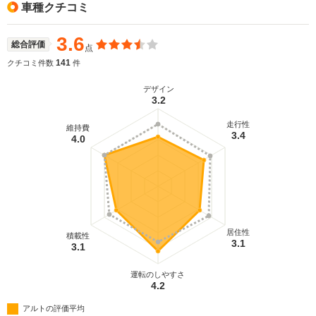
車種クチコミ
3.6
総合評価
点
141
クチコミ件数
件
デザイン
3.2
走行性
維持費
3.4
4.0
居住性
積載性
3.1
3.1
運転のしやすさ
4.2
アルトの評価平均