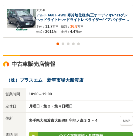
スズキ
アルト 660 F 4WD 寒冷地仕様/純正オーディオ/ハロゲン
ヘッドライト/ヘッドライトレベライザー/ドアバイザー/
リモコンキー/スペアキー/取扱説明書/保証書/社外アルミ
入力途中の情報を保存しますか？
31.7
36.8
本体：
万円
総額：
万円
ホイール
2011
4.4
年式：
年
走行：
万km
※次回問い合わせをする際に自動入力されます
※保存された情報は
90
日で破棄されます
いいえ
はい
中古車販売店情報
（株）プラスエム 新車市場大船渡店
営業時間
10:00～19:00
定休日
月曜日・第２・第４日曜日
住所
岩手県大船渡市大船渡町字地ノ森３３－４
MAP
電話
今すぐ在庫確認・見積依頼