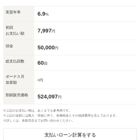
実質年率
6.9
%
初回
7,997
円
お支払い額
頭金
50,000
円
総支払回数
60
回
ボーナス月
-
円
加算額
割賦販売価格
524,097
円
※上記のお支払い例は、あくまでも参考例です。
※上記の金額には購入・登録に伴う、各種税金とその他諸費用を含んでおります。
※詳しくは、各販売店までお問い合わせください。
支払いローン計算をする