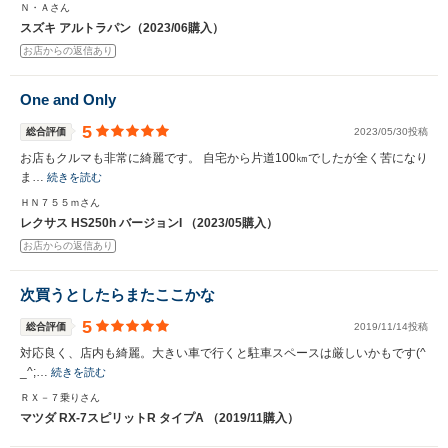
Ｎ・Ａさん
スズキ アルトラパン（2023/06購入）
お店からの返信あり
One and Only
5
総合評価
2023/05/30投稿
お店もクルマも非常に綺麗です。 自宅から片道100㎞でしたが全く苦になり
ま…
続きを読む
ＨＮ７５５ｍさん
レクサス HS250h バージョンI （2023/05購入）
お店からの返信あり
次買うとしたらまたここかな
5
総合評価
2019/11/14投稿
対応良く、店内も綺麗。大きい車で行くと駐車スペースは厳しいかもです(^
_^;…
続きを読む
ＲＸ－７乗りさん
マツダ RX-7スピリットR タイプA （2019/11購入）