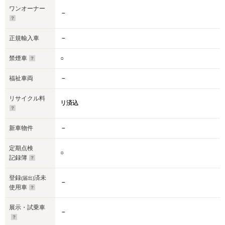
ワンオーナー
－
正規輸入車
－
禁煙車
○
福祉車両
－
リサイクル料
リ済込
新車物件
－
定期点検
○
記録簿
登録
済未
(届出)
－
使用車
展示・試乗車
－