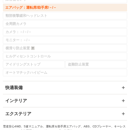
エアバッグ：運転席/助手席/－/－
頸部衝撃緩和ヘッドレスト
全周囲カメラ
カメラ：－/－/－
モニター：－/－
横滑り防止装置
ヒルディセントコントロール
アイドリングストップ
盗難防止装置
オートマチックハイビーム
快適装備
インテリア
エクステリア
雪道安心4WD、5速マニュアル、運転席＆助手席エアバッグ、ABS、CDプレーヤー、キーレス