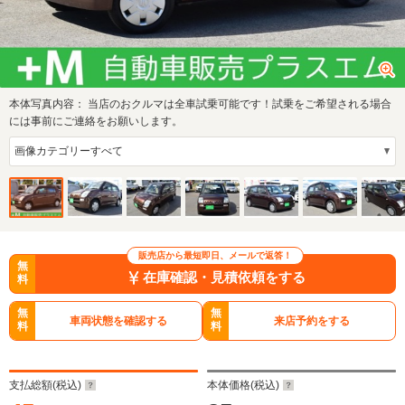
本体写真内容：
当店のおクルマは全車試乗可能です！試乗をご希望される場合
には事前にご連絡をお願いします。
販売店から最短即日、メールで返答！
無
在庫確認・見積依頼をする
料
無
無
車両状態を確認する
来店予約をする
料
料
支払総額(税込)
本体価格(税込)