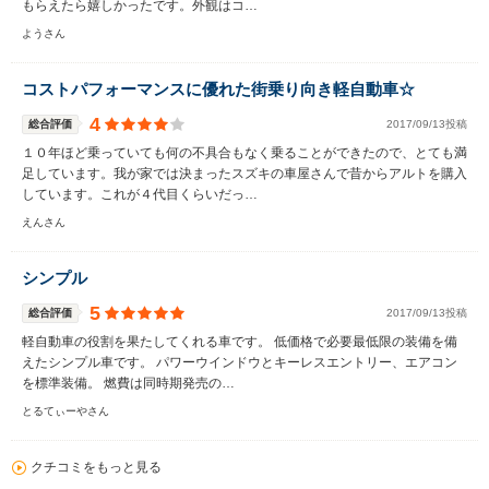
もらえたら嬉しかったです。外観はコ…
ようさん
コストパフォーマンスに優れた街乗り向き軽自動車☆
4
総合評価
2017/09/13投稿
１０年ほど乗っていても何の不具合もなく乗ることができたので、とても満
足しています。我が家では決まったスズキの車屋さんで昔からアルトを購入
しています。これが４代目くらいだっ…
えんさん
シンプル
5
総合評価
2017/09/13投稿
軽自動車の役割を果たしてくれる車です。 低価格で必要最低限の装備を備
えたシンプル車です。 パワーウインドウとキーレスエントリー、エアコン
を標準装備。 燃費は同時期発売の…
とるてぃーやさん
クチコミをもっと見る