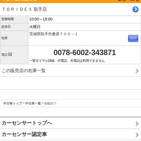
ＴＯＲＩＤＥＸ 取手店
10:00～18:00
営業時間
火曜日
定休日
茨城県取手市桑原７００－１
住所
0078-6002-343871
電話
一部ダイヤル回線、IP電話、光電話は利用できません
この販売店の在庫一覧
中古車トップ
中古車一覧
掲載終了
カーセンサートップへ
カーセンサー認定車