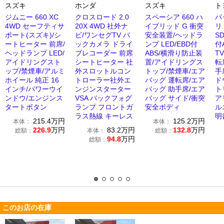
スズキ
ホンダ
スズキ
ト
ジムニー 660 XC
クロスロード 2.0
スペーシア 660 ハ
パ
4WD セーフティサ
20X 4WD 社外ナ
イブリッド G 衝突
リ
ポート(スズキ)/シ
ビ/ワンセグTV バ
安全装置/ヘッドラ
S
ートヒーター 前席/
ックカメラ ドライ
ンプ LED/EBD付
付
ヘッドランプ LED/
ブレコーダー 前席
ABS/横滑り防止装
T
アイドリングスト
シートヒーター 社
置/アイドリングス
転
ップ/禁煙車/アルミ
外スロットルコン
トップ/禁煙車/エア
手
ホイール 純正 16
トローラー社外エ
バッグ 運転席/エア
ド
インチ/パワーウイ
ンジンスターター
バッグ 助手席/エア
ト
ンドウ/エンジンス
VSA バックフォグ
バッグ サイド/衝突
ア
タートボタン
ランプ フロントガ
安全ボディ
ル
ラス熱線 キーレス
明
215.4
万円
125.2
万円
本体：
本体：
226.9
万円
83.2
万円
132.8
万円
総額：
本体：
総額：
94.8
万円
総額：
このお店の在庫