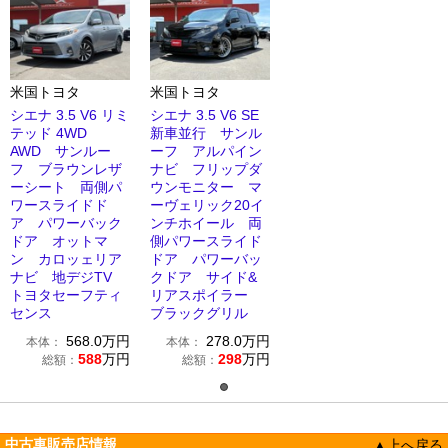
米国トヨタ
米国トヨタ
シエナ 3.5 V6 リミ
シエナ 3.5 V6 SE
テッド 4WD
新車並行 サンル
AWD サンルー
ーフ アルパイン
フ ブラウンレザ
ナビ フリップダ
ーシート 両側パ
ウンモニター マ
ワースライドド
ーヴェリック20イ
ア パワーバック
ンチホイール 両
ドア オットマ
側パワースライド
ン カロッェリア
ドア パワーバッ
ナビ 地デジTV
クドア サイド&
トヨタセーフティ
リアスポイラー
センス
ブラックグリル
568.0
万円
278.0
万円
本体：
本体：
588
万円
298
万円
総額：
総額：
中古車販売店情報
▲上へ戻る