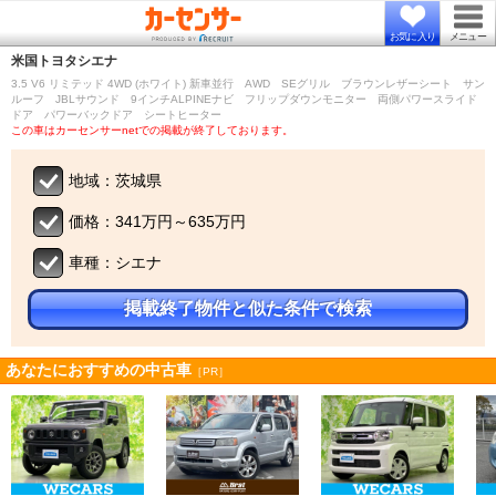
お気に入り
メニュー
米国トヨタ
シエナ
3.5 V6 リミテッド 4WD (ホワイト) 新車並行 AWD SEグリル ブラウンレザーシート サン
ルーフ JBLサウンド 9インチALPINEナビ フリップダウンモニター 両側パワースライド
ドア パワーバックドア シートヒーター
この車はカーセンサーnetでの掲載が終了しております。
地域：茨城県
価格：341万円～635万円
車種：シエナ
掲載終了物件と似た条件で検索
あなたにおすすめの中古車
［PR］