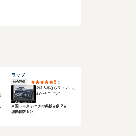
Ｉ
ラップ
5
ム
総合評価
点
逆輸入車ならラップにお
まかせ(*^-^*ノ″
両
リ
2
米国トヨタ シエナの
掲載台数
台
社
8
総掲載数
台