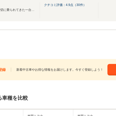
クチコミ評価：
4.9
点（
30
件）
人から人へ、車は旅をする。大切に乗られてきた一台を、想いごと引き継ぐために。
登録
新着中古車やお得な情報をお届けします。今すぐ登録しよう！
る車種を比較