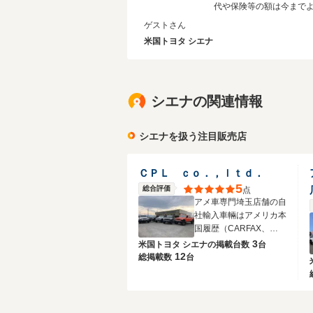
代や保険等の額は今まで
がってしまいますが、後
ゲストさん
ておらず良い買い物が出
米国トヨタ シエナ
た。 これから先、シエナ
良い思い出を作っていき
思います♪(^∇^)
シエナの関連情報
シエナを扱う注目販売店
ＣＰＬ ｃｏ．，ｌｔｄ．
5
総合評価
点
アメ車専門埼玉店舗の自
社輸入車輛はアメリカ本
国履歴（CARFAX、
AUTOCHECK）確認
3
米国トヨタ シエナの
掲載台数
台
済！
12
総掲載数
台