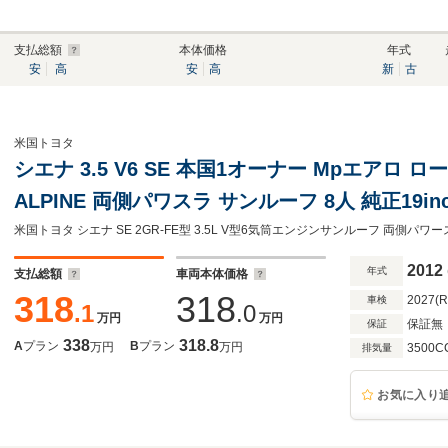
支払総額
本体価格
年式
安
高
安
高
新
古
米国トヨタ
シエナ 3.5 V6 SE 本国1オーナー Mpエアロ 
ALPINE 両側パワスラ サンルーフ 8人 純正19in
2012
年式
支払総額
車両本体価格
318
318
2027(
車検
.1
.0
万円
万円
保証無
保証
338
318.8
A
プラン
B
プラン
万円
万円
3500C
排気量
お気に入り