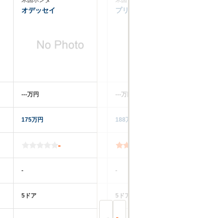
米国ホンダ
米国トヨタ
米
オデッセイ
プリウスv
セ
‐‐‐万円
‐‐‐万円
‐‐
175万円
188万円
32
-
4.3
-
-
-
5ドア
5ドア
5