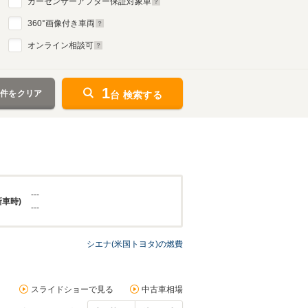
カーセンサーアフター保証対象車
360
°画像付き車両
オンライン相談可
1
条件をクリア
台 検索する
---
新車時)
---
シエナ(米国トヨタ)の燃費
スライドショーで見る
中古車相場