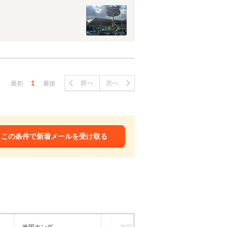
1
前へ
次へ
最初
最後
この条件で新着メールを受け取る