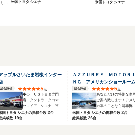
米国トヨタ シエナ
米国トヨタ シエナ
より上
悔はし
来まし
と共に
たいと
アップルさいたま岩槻インター
ＡＺＺＵＲＲＥ ＭＯＴＯＲ
店
ＮＧ アメリカンショールー
5
5
総合評価
総合評価
点
点
◆◇ ＵＳトヨタ専門
あなただけの特別な車
店 タンドラ タコマ
ご案内致します！アメ
セコイア シエナ 逆輸
カ車のことなら是非弊
入車◇◆
にお問合せを！
2
2
米国トヨタ シエナの
掲載台数
台
米国トヨタ シエナの
掲載台数
台
19
26
総掲載数
台
総掲載数
台