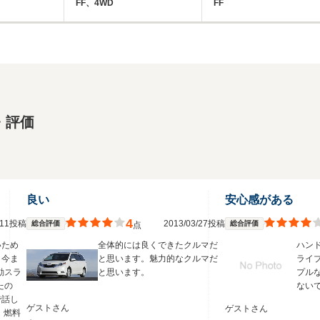
FF、4WD
FF
・評価
良い
安心感がある
4
3/11投稿
2013/03/27投稿
総合評価
総合評価
点
いため
全体的には良くできたクルマだ
ハン
、今ま
と思います。魅力的なクルマだ
ライ
動スラ
と思います。
プル
たの
ない
で話し
ゲストさん
ゲストさん
 燃料