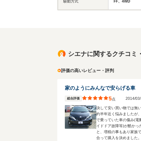
駆動方式
FF、4WD
シエナに関するクチコミ
評価の高いレビュー・評判
家のようにみんなで安らげる車
5
2014/0
総合評価
点
決して安い買い物では無
約半年近く悩みましたが
で乗っていた車の傷み(電
イドドア故障等)が酷かっ
と、増税の事もあり家族
合って購入を決めました。