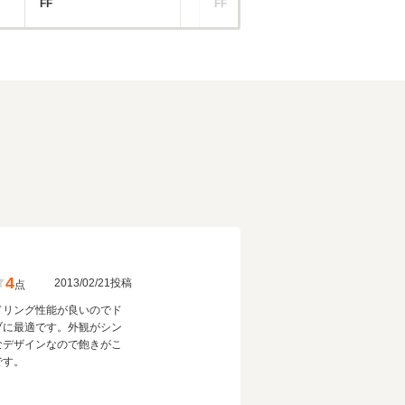
FF
FF
F
4
2013/02/21投稿
点
ドリング性能が良いのでド
ブに最適です。外観がシン
なデザインなので飽きがこ
です。