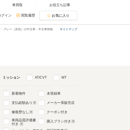
車買取
お役立ち記事
ログイン
閲覧履歴
お気に入り
ナ・グレー［灰色］の中古車・中古車情報
サイトマップ
ミッション
AT/CVT
MT
新着物件
未登録車
支払総額あり
メーカー系販売店
修復歴なし
クーポン付き
車両品質評価書
購入プラン付き
付き