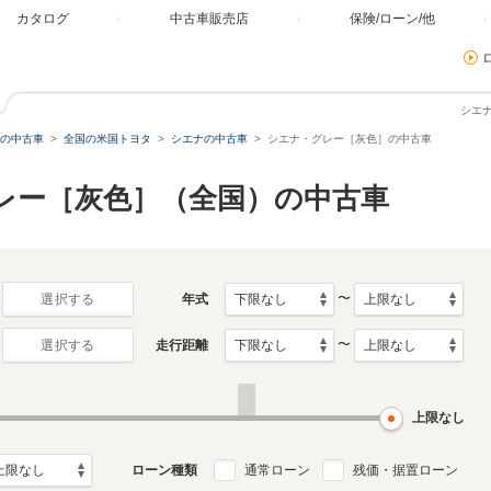
カタログ
中古車販売店
保険/ローン/他
シエ
の中古車
全国の米国トヨタ
シエナの中古車
シエナ・グレー［灰色］の中古車
グレー［灰色］（全国）の中古車
〜
年式
選択する
〜
走行距離
選択する
上限なし
ローン種類
通常ローン
残価・据置ローン