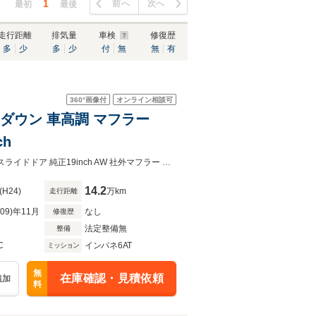
1
前へ
次へ
最初
最後
走行距離
排気量
車検
修復歴
多
少
多
少
付
無
無
有
360°
画像付
オンライン相談可
ローダウン 車高調 マフラー
ch
米国トヨタ シエナ SE 2GR-FE型 3.5L V型6気筒エンジンサンルーフ 両側パワースライドドア 純正19inch AW 社外マフラー 車高調 MP SPEEDフロントスポイラー
14.2
(H24)
万km
走行距離
R09)年11月
なし
修復歴
法定整備無
整備
C
インパネ6AT
ミッション
無
在庫確認・見積依頼
追加
料