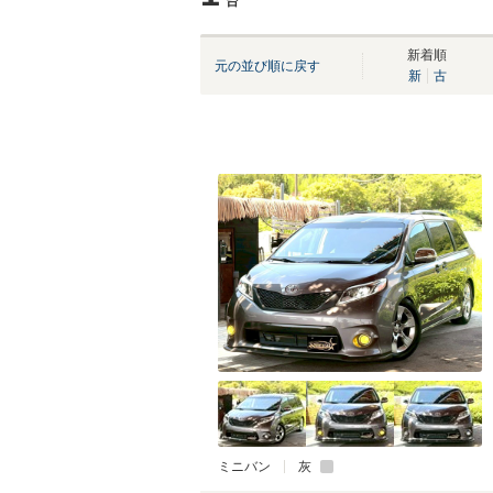
台
新着順
元の並び順に戻す
新
古
ミニバン
灰