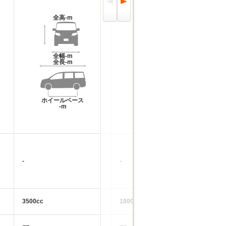
全高
-m
全高
-m
全幅
-m
全幅
-m
全長
-m
全長
-m
ホイールベース
ホイールベース
-m
-m
-
-
-
3500cc
1800cc
46