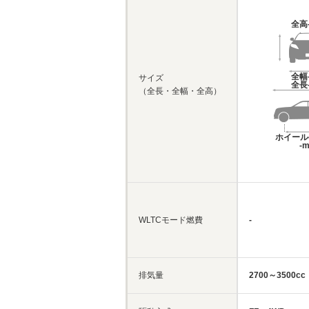
全高
全幅
サイズ
全長
（全長・全幅・全高）
ホイール
-
WLTCモード燃費
-
排気量
2700～3500cc