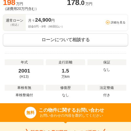
198
178
.0
万円
万円
（諸費用
20
万円含む）
24,900
通常ローン
月々
円
詳細を見る
（税込）
頭金
0
円・
8
年（
96
回払い）
ローンについて相談する
年式
走行距離
保証
なし
2001
1.5
(H13)
万
km
車検有無
修復歴
法定整備
車検整備付
なし
付き
この物件に関するお問い合わせ
無料
お問い合わせの内容を選択してください