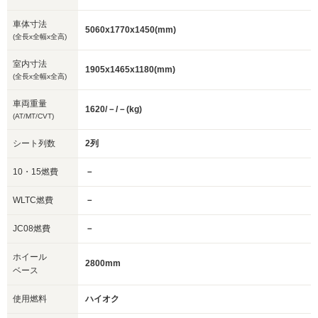
車体寸法
5060x1770x1450(mm)
(全長x全幅x全高)
室内寸法
1905x1465x1180(mm)
(全長x全幅x全高)
車両重量
1620/－/－(kg)
(AT/MT/CVT)
シート列数
2列
10・15燃費
－
WLTC燃費
－
JC08燃費
－
ホイール
2800mm
ベース
使用燃料
ハイオク