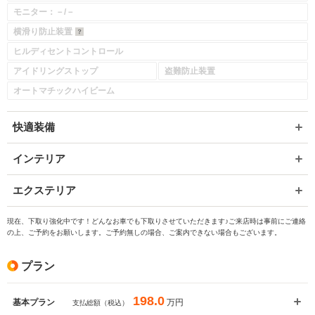
モニター：－/－
横滑り防止装置
ヒルディセントコントロール
アイドリングストップ
盗難防止装置
オートマチックハイビーム
快適装備
インテリア
エクステリア
現在、下取り強化中です！どんなお車でも下取りさせていただきます♪ご来店時は事前にご連絡
の上、ご予約をお願いします。ご予約無しの場合、ご案内できない場合もございます。
プラン
198.0
万円
基本プラン
支払総額（税込）