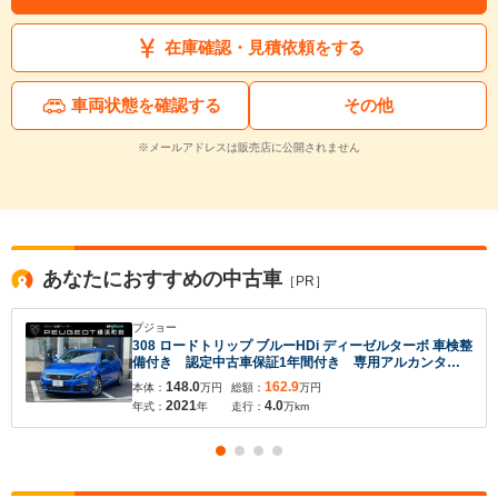
在庫確認・見積依頼をする
車両状態を確認する
その他
※メールアドレスは販売店に公開されません
あなたにおすすめの中古車
［PR］
プジョー
308 ロードトリップ ブルーHDi ディーゼルターボ 車検整
備付き 認定中古車保証1年間付き 専用アルカンタラ/
テップレザーシート パークアシスト ブラインドスポ
148.0
162.9
本体：
万円
総額：
万円
ットモニターシステム AppleCarPlay/AndroidAuto
2021
4.0
年式：
年
走行：
万km
フルLEDヘッドライト 16AW