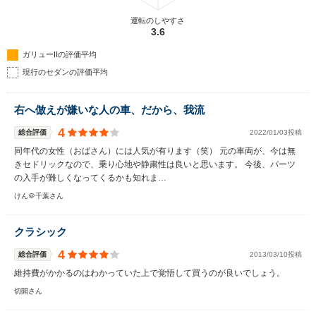
運転のしやすさ
3.6
ガリューIIの評価平均
現行のセダンの評価平均
右へ倣えが嫌いな人の車、だから、我流
4
総合評価
2022/01/03投稿
同年代の女性（おばさん）には人気が有ります（笑） 元の車両が、今は無
きセドリックなので、乗り心地や静粛性は良いと思います。 今後、パーツ
の入手が難しくなってくるかも知れま…
けん＠千葉さん
クラシック
4
総合評価
2013/03/10投稿
維持費がかかるのはわかっていた上で覚悟して買うのが良いでしょう。
切開さん