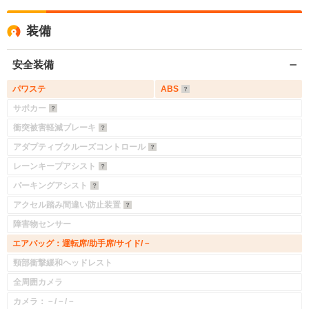
装備
安全装備
パワステ
ABS
サポカー
衝突被害軽減ブレーキ
アダプティブクルーズコントロール
レーンキープアシスト
パーキングアシスト
アクセル踏み間違い防止装置
障害物センサー
エアバッグ：運転席/助手席/サイド/－
頸部衝撃緩和ヘッドレスト
全周囲カメラ
カメラ：－/－/－