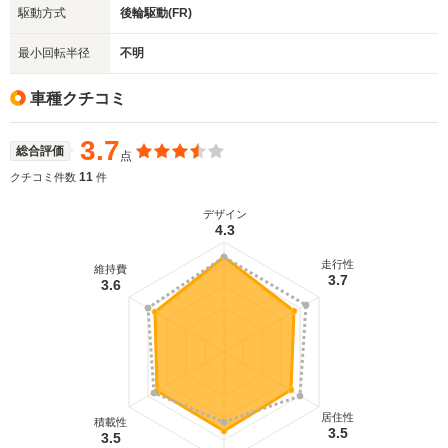
駆動方式
後輪駆動(FR)
最小回転半径
不明
車種クチコミ
3.7
総合評価
点
11
クチコミ件数
件
デザイン
4.3
走行性
維持費
3.7
3.6
居住性
積載性
3.5
3.5