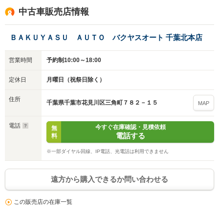
中古車販売店情報
ＢＡＫＵＹＡＳＵ ＡＵＴＯ バクヤスオート 千葉北本店
営業時間
予約制10:00～18:00
定休日
月曜日（祝祭日除く）
住所
千葉県千葉市花見川区三角町７８２－１５
MAP
電話
今すぐ在庫確認・見積依頼
無
電話する
料
入力途中の情報を保存しますか？
※一部ダイヤル回線、IP電話、光電話は利用できません
※次回問い合わせをする際に自動入力されます
遠方から購入できるか問い合わせる
※保存された情報は
90
日で破棄されます
この販売店の在庫一覧
いいえ
はい