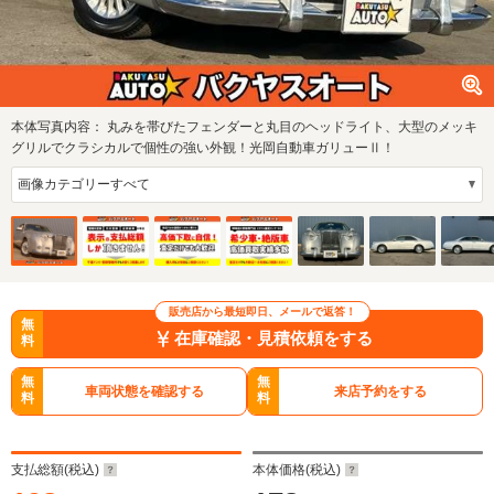
本体写真内容：
丸みを帯びたフェンダーと丸目のヘッドライト、大型のメッキ
グリルでクラシカルで個性の強い外観！光岡自動車ガリューⅡ！
販売店から最短即日、メールで返答！
無
在庫確認・見積依頼をする
料
無
無
車両状態を確認する
来店予約をする
料
料
支払総額(税込)
本体価格(税込)