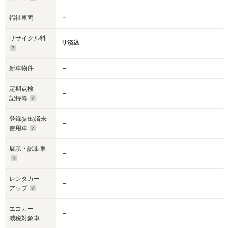
福祉車両
－
リサイクル料
リ済込
新車物件
－
定期点検
－
記録簿
登録
済未
(届出)
－
使用車
展示・試乗車
－
レンタカー
－
アップ
エコカー
－
減税対象車