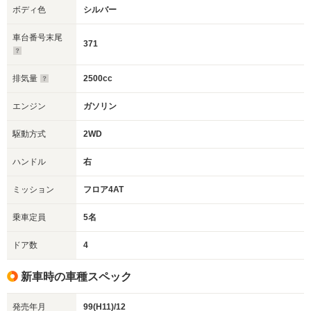
ボディ色
シルバー
車台番号末尾
371
排気量
2500cc
エンジン
ガソリン
駆動方式
2WD
ハンドル
右
ミッション
フロア4AT
乗車定員
5名
ドア数
4
新車時の車種スペック
発売年月
99(H11)/12