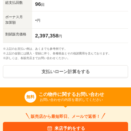
総支払回数
96
回
ボーナス月
-
円
加算額
割賦販売価格
2,397,358
円
※上記のお支払い例は、あくまでも参考例です。
※上記の金額には購入・登録に伴う、各種税金とその他諸費用を含んでおります。
※詳しくは、各販売店までお問い合わせください。
支払いローン計算をする
この物件に関するお問い合わせ
無料
お問い合わせの内容を選択してください
販売店から最短即日、メールで返答！
来店予約をする