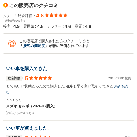
この販売店のクチコミ
4.8
クチコミ総合評価：
（投稿数945件）
4.9
4.8
4.6
4.6
接客 :
雰囲気 :
アフター :
品質 :
この販売店で購入された方のクチコミでは
「
接客の満足度
」が特に評価されています
いい車を購入できた
5
総合評価
2026/08/01投稿
とてもいい状態だったので購入した 連絡も早く良い取引ができた
続きを読
む
ｎａｔさん
スズキ セルボ（2026/07購入）
お店からの返信あり
いい車が買えました。