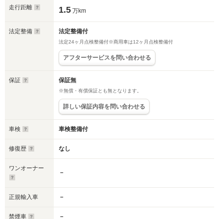
走行距離
1.5
万km
法定整備
法定整備付
法定24ヶ月点検整備付※商用車は12ヶ月点検整備付
アフターサービスを問い合わせる
保証
保証無
※無償・有償保証とも無となります。
詳しい保証内容を問い合わせる
車検
車検整備付
修復歴
なし
ワンオーナー
－
正規輸入車
－
禁煙車
－