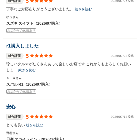
5
総合評価
2026/07/25投稿
丁寧なご対応ありがとうございました。
続きを読む
ゆうさん
スズキ スイフト（2026/07購入）
お店からの返信あり
r1購入しました
5
総合評価
2026/07/23投稿
珍しいクルマがたくさんあって楽しいお店です これからもよろしくお願い
しま…
続きを読む
ｂ．ａさん
スバル R1（2026/07購入）
お店からの返信あり
安心
5
総合評価
2026/07/18投稿
とても良い
続きを読む
野村さん
日産 スカイライン（2026/07購入）