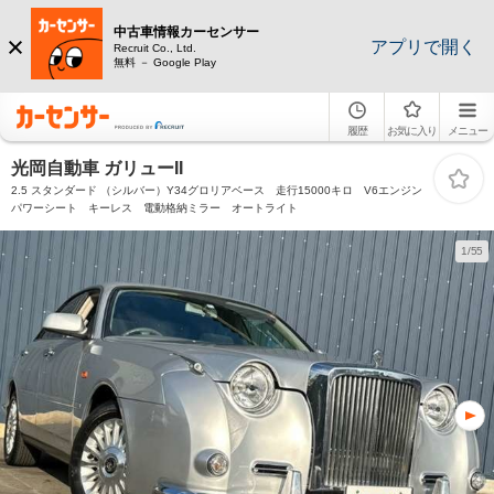
中古車情報カーセンサー
アプリで開く
Recruit Co., Ltd.
無料 － Google Play
履歴
お気に入り
メニュー
光岡自動車 ガリューII
2.5 スタンダード （シルバー）Y34グロリアベース 走行15000キロ V6エンジン
パワーシート キーレス 電動格納ミラー オートライト
1/55