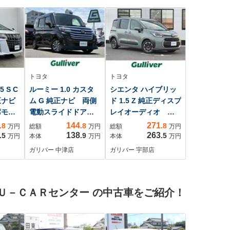
トヨタ
トヨタ
 S C
ルーミー 1.0 カスタ
シエンタ ハイブリッ
正ナビ
ム G 純正ナビ 両側
ド 1.5 Z 純正ディスプ
席モニ
電動スライドドア
レイオーディオ 両
全周囲カメラ 衝突
側パワスラ 前ドラ
144
271
.8
.8
.8
万円
総額
万円
総額
万円
被害軽減ブレーキ
レコ ETC スマー
138
263
.5
.9
.5
万円
本体
万円
本体
万円
シートヒーター フ
トキー 全方位カメ
ガリバー 中津店
ガリバー 宇部店
ルセグテレビ ドラ
ラ シートヒータ
イブレコーダー
ー ステアリングヒ
ETC ブレーキホー
ーター LEDヘッド
Ｕ－ＣＡＲセンター の中古車をご紹介！
ルド コーナーセン
ライト スマートア
サー アイドリング
シスト USB 100V
ストップ スマート
電源 TSS
キー