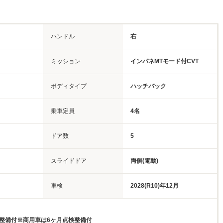
ハンドル
右
ミッション
インパネMTモード付CVT
ボディタイプ
ハッチバック
乗車定員
4名
ドア数
5
スライドドア
両側(電動)
車検
2028(R10)年12月
検整備付※商用車は6ヶ月点検整備付