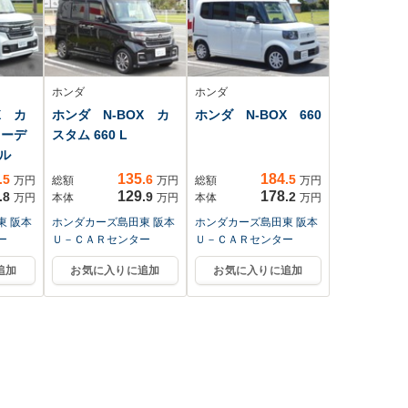
ホンダ
ホンダ
X カ
ホンダ N-BOX カ
ホンダ N-BOX 660
コーデ
スタム 660 L
ル
135
184
.5
.6
.5
万円
総額
万円
総額
万円
129
178
.8
.9
.2
万円
本体
万円
本体
万円
東 阪本
ホンダカーズ島田東 阪本
ホンダカーズ島田東 阪本
ー
Ｕ－ＣＡＲセンター
Ｕ－ＣＡＲセンター
追加
お気に入りに追加
お気に入りに追加