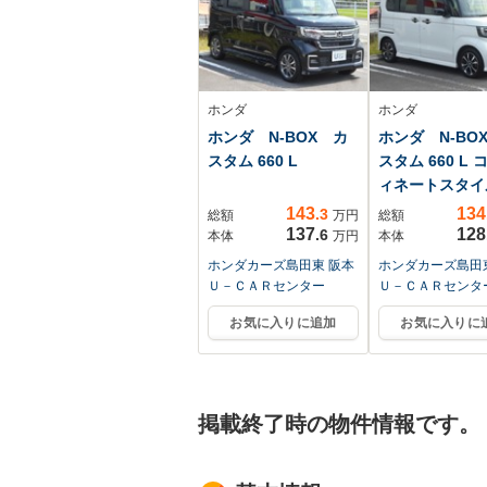
ホンダ
ホンダ
ホンダ N-BOX カ
ホンダ N-BO
スタム 660 L
スタム 660 L 
ィネートスタイ
143
134
.3
総額
万円
総額
137
128
.6
本体
万円
本体
ホンダカーズ島田東 阪本
ホンダカーズ島田
Ｕ－ＣＡＲセンター
Ｕ－ＣＡＲセンタ
お気に入りに追加
お気に入りに
掲載終了時の物件情報です。