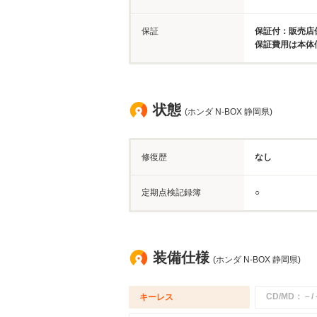
保証
保証付：販売店保
保証費用は本体
状態
(ホンダ N-BOX 静岡県)
修復歴
なし
定期点検記録簿
○
装備仕様
(ホンダ N-BOX 静岡県)
CD/MD：－/
キーレス