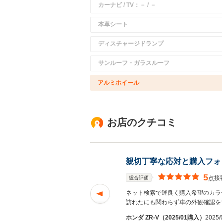
カーナビ / TV：－ / －
本革シート
ディスチャージドランプ
サンルーフ・ガラスルーフ
アルミホイール
お店のクチコミ
親切丁寧な応対と購入フォ
5
接
総合評価
点
わざ駅まで迎えに来
ネット検索で運良く購入希望のカラ
訪れたにも関わらず車の外観確認を
ホンダ ZR-V（2025/01購入）
2025