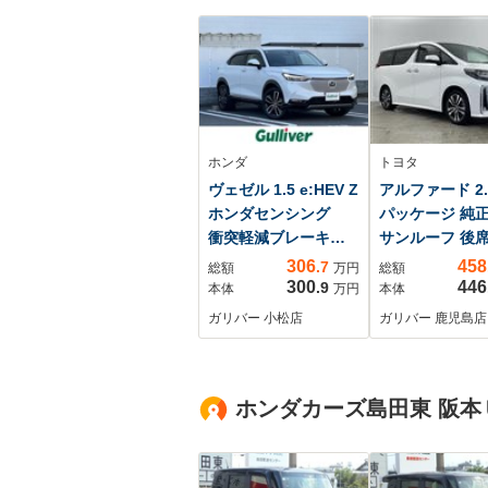
ホンダ
トヨタ
ヴェゼル 1.5 e:HEV Z
アルファード 2.5
ホンダセンシング
パッケージ 純
衝突軽減ブレーキ
サンルーフ 後
アダクティブクルー
ター CD DVD
306
458
.7
総額
万円
総額
ズコントロール 車
300
446
.9
本体
万円
本体
線維持支援システ
ガリバー 小松店
ガリバー 鹿児島店
ム パーキングセン
サーシステム オー
トハイビーム トラ
フィックジャムアシ
ホンダカーズ島田東 阪本
スト