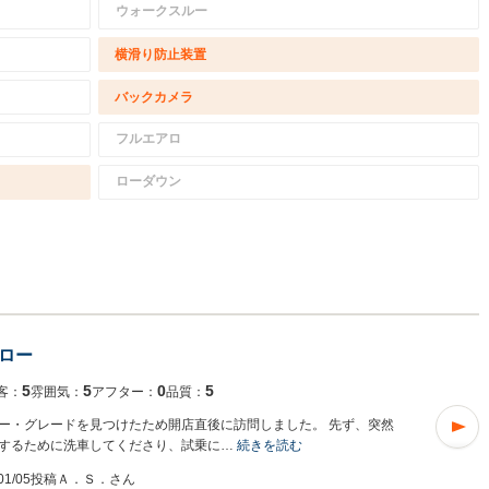
ウォークスルー
横滑り防止装置
バックカメラ
フルエアロ
ローダウン
ロー
5
5
0
5
客：
雰囲気：
アフター：
品質：
ー・グレードを見つけたため開店直後に訪問しました。 先ず、突然
するために洗車してくださり、試乗に…
続きを読む
/01/05投稿
Ａ．Ｓ．さん