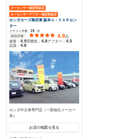
カーセンサー認定取扱店
カーセンサーアフター保証取扱店
ホンダカーズ島田東 阪本Ｕ－ＣＡＲセン
ター
19
クチコミ件数
件
4.9
総合評価
点
4.9
4.8
4.5
接客：
雰囲気：
アフター：
4.8
品質：
ホンダ中古車専門店（一部他社メーカー
有）
お店の地図を見る