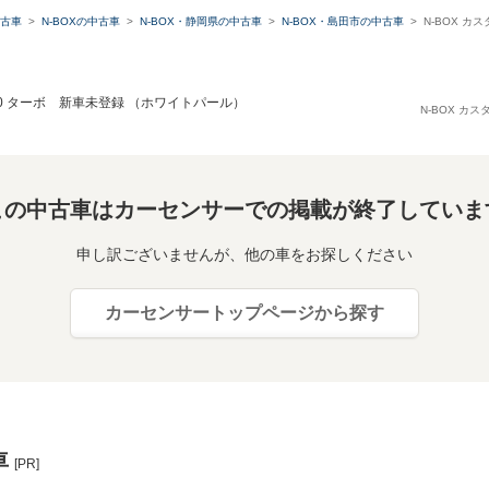
古車
N-BOXの中古車
N-BOX・静岡県の中古車
N-BOX・島田市の中古車
N-BOX カ
60 ターボ 新車未登録 （ホワイトパール）
N-BOX カ
この中古車はカーセンサーでの掲載が終了していま
申し訳ございませんが、他の車をお探しください
カーセンサートップページから探す
車
[PR]