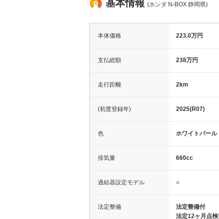
基本情報
(ホンダ N-BOX 静岡県)
本体価格
223.0万円
支払総額
238万円
走行距離
2km
(初度登録年)
2025(R07)
色
ホワイトパール
排気量
660cc
過給器設定モデル
○
法定整備
法定整備付
法定12ヶ月点