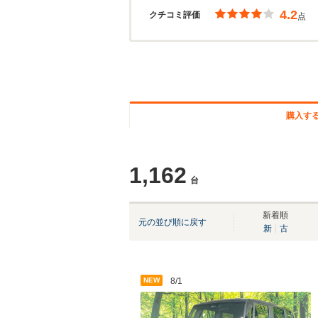
4.2
クチコミ評価
点
購入す
1,162
台
新着順
元の並び順に戻す
新
古
NEW
8/1