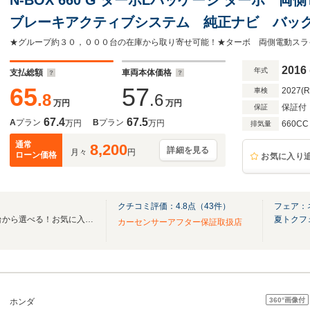
ブレーキアクティブシステム 純正ナビ バッ
ー ETC スマートキー クルーズコントロー
ール オートエアコン
2016
年式
支払総額
車両本体価格
65
57
2027(
車検
.8
.6
万円
万円
保証付
保証
67.4
67.5
A
プラン
B
プラン
万円
万円
660CC
排気量
通常
8,200
詳細を見る
月々
円
ローン価格
お気に入り
クチコミ評価：
4.8
点（
43
件）
フェア：
全国のグループ総在庫30,000台から選べる！お気に入りの愛車がきっと見つかります！
夏トクフ
カーセンサーアフター保証取扱店
360°
画像付
ホンダ