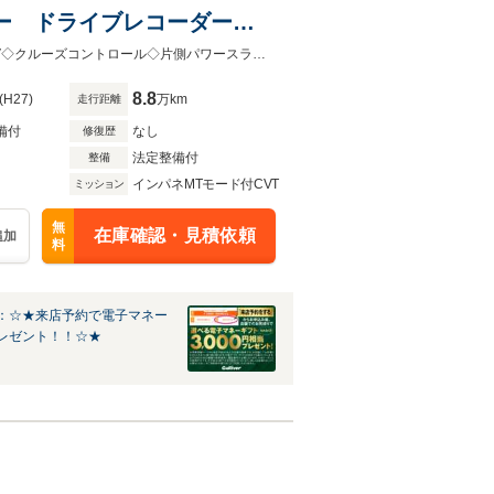
ター ドライブレコーダー
 HIDオートヘッドラン
◇純正メモリーナビ(VXM-152VFi) AM FM CD DVD Bluetooth SD◇フルセグTV◇クルーズコントロール◇片側パワースライドドア◇HIDオートヘッドランプ◇スマートキー2本
ターボ
8.8
(H27)
万km
走行距離
備付
なし
修復歴
法定整備付
整備
インパネMTモード付CVT
ミッション
無
在庫確認・見積依頼
追加
料
：☆★来店予約で電子マネー
レゼント！！☆★