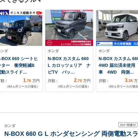
ホンダ
ホンダ
ホンダ
-BOX 660 シートヒ
N-BOX カスタム 660
N-BOX カスタム 66
ーター 衝突軽減B
L カロッツェリア ナ
4WD 届出済未使用
電動スライド…
ビTV バッ…
車 4WD 両側…
1
2
3
月額：
.76
万円
月額：
.70
万円
月額：
.36
万
（
84
ヵ月リースの場合）
（
60
ヵ月リースの場合）
（
60
ヵ月リースの場
360°
画像付
ホンダ
N-BOX 660 G L ホンダセンシング 両側電