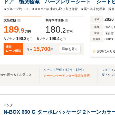
ドア 衝突軽減 ハーフレザーシート シート
ー スマートキー LEDヘッド 純正15イン
トライト オートエアコン
2026
年式
支払総額
車両本体価格
189
180
2029(
車検
.9
.2
万円
万円
保証付
保証
190.3
190.4
A
プラン
B
プラン
万円
万円
660CC
排気量
通常
15,700
詳細を見る
月々
円
ローン価格
お気に入り
クチコミ評価：
4.9
点（
18
件）
フェア：
全国のグループ総在庫30,000台から選べる！お気に入りの愛車がきっと見つかります！
夏トクフ
カーセンサーアフター保証取扱店
ホンダ
N-BOX 660 G ターボLパッケージ 2トーン