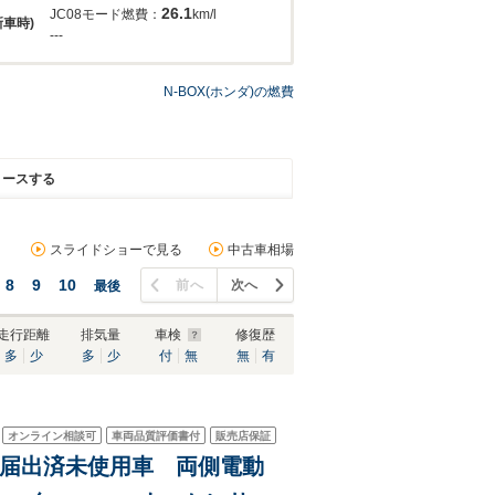
26.1
JC08モード燃費：
km/l
新車時)
---
N-BOX(ホンダ)の燃費
リースする
スライドショーで見る
中古車相場
8
9
10
前へ
次へ
最後
走行距離
排気量
車検
修復歴
多
少
多
少
付
無
無
有
オンライン相談可
車両品質評価書付
販売店保証
イル 届出済未使用車 両側電動