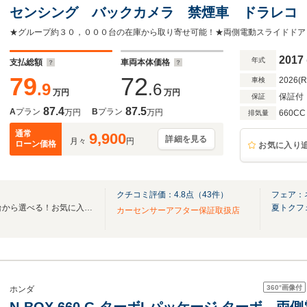
センシング バックカメラ 禁煙車 ドラレコ 
ライト ビルトインETC オートハイビーム 
ト オートエアコン
2017
年式
支払総額
車両本体価格
79
72
2026(
車検
.9
.6
万円
万円
保証付
保証
87.4
87.5
A
プラン
B
プラン
万円
万円
660CC
排気量
通常
9,900
詳細を見る
月々
円
ローン価格
お気に入り
クチコミ評価：
4.8
点（
43
件）
フェア：
全国のグループ総在庫30,000台から選べる！お気に入りの愛車がきっと見つかります！
夏トクフ
カーセンサーアフター保証取扱店
360°
画像付
ホンダ
N-BOX 660 G ターボLパッケージ ターボ