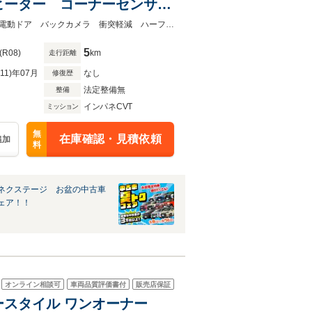
ヒーター コーナーセンサ
チアルミ 車線逸脱警報 オー
★グループ約３０，０００台の在庫から取り寄せ可能！★届出済未使用車 両側電動ドア バックカメラ 衝突軽減 ハーフレザーシート シートヒーター
5
(R08)
km
走行距離
R11)年07月
なし
修復歴
法定整備無
整備
インパネCVT
ミッション
無
在庫確認・見積依頼
追加
料
ネクステージ お盆の中古車
ェア！！
オンライン相談可
車両品質評価書付
販売店保証
カラースタイル ワンオーナー