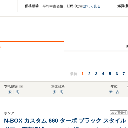
135.0
価格相場
燃費(
平均中古価格：
詳しく見る
万円
る
1
2
3
4
5
6
7
最初
支払総額
本体価格
年式
安
高
安
高
新
古
360°
画像付
ホンダ
N-BOX カスタム 660 ターボ ブラック スタ