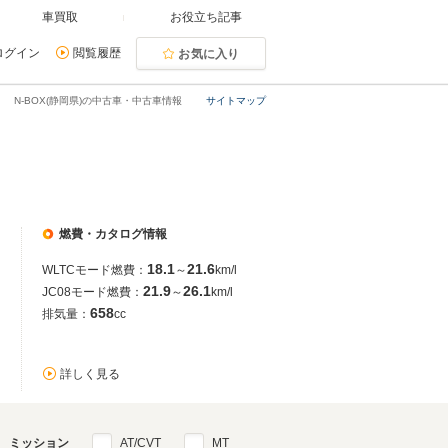
車買取
お役立ち記事
ログイン
閲覧履歴
お気に入り
N-BOX(静岡県)の中古車・中古車情報
サイトマップ
燃費・カタログ情報
18.1
21.6
WLTCモード燃費：
～
km/l
21.9
26.1
JC08モード燃費：
～
km/l
658
排気量：
cc
詳しく見る
ミッション
AT/CVT
MT