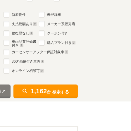
新着物件
未登録車
支払総額あり
メーカー系販売店
修復歴なし
クーポン付き
車両品質評価書
購入プラン付き
付き
カーセンサーアフター保証対象車
360
°画像付き車両
オンライン相談可
1,162
リア
台 検索する