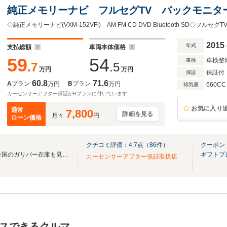
純正メモリーナビ フルセグTV バックモニ
クルーズコントロール 片側パワースライドドア
プ スマートキー2本 純正14インチアルミ 
2015
年式
支払総額
車両本体価格
59
54
車検整
車検
.7
.5
万円
万円
保証付
保証
60.8
71.6
A
プラン
B
プラン
万円
万円
660CC
排気量
カーセンサーアフター保証がBプランに付いています
お気に入り
通常
7,800
詳細を見る
月々
円
ローン価格
クチコミ評価：
4.7
点（
86
件）
クーポン
無料電話は24時間ご案内！！全国のガリバー在庫も見たい方は一括照会が可能です！
ギフトプ
カーセンサーアフター保証取扱店
スできるクルマ