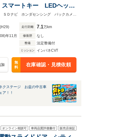
スマートキー LEDヘッド
車線逸脱警報 オートライ
★グループ約３０，０００台の在庫から取り寄せ可能！★両側電動スライドドア ＳＤナビ ホンダセンシング バックカメラ 禁煙車 ドラレコ スマートキー
7.1
(H29)
万km
走行距離
R08)年11月
なし
修復歴
法定整備付
整備
インパネCVT
ミッション
無
在庫確認・見積依頼
追加
料
ネクステージ お盆の中古車
ェア！！
オンライン相談可
車両品質評価書付
販売店保証
 両側電動スライドドア シティ