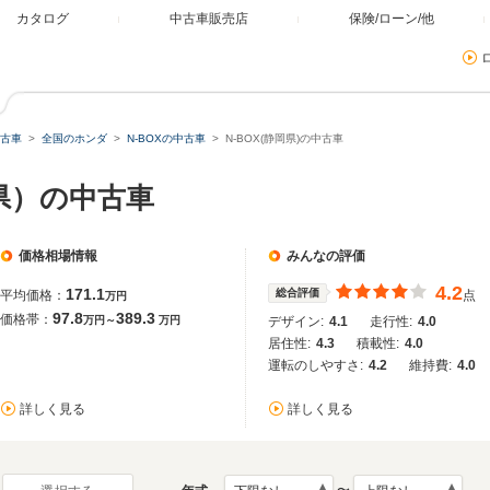
カタログ
中古車販売店
保険/ローン/他
古車
全国のホンダ
N-BOXの中古車
N-BOX(静岡県)の中古車
岡県）の中古車
価格相場情報
みんなの評価
4.2
171.1
総合評価
平均価格：
点
万円
97.8
389.3
価格帯：
万円～
万円
デザイン:
4.1
走行性:
4.0
居住性:
4.3
積載性:
4.0
運転のしやすさ:
4.2
維持費:
4.0
詳しく見る
詳しく見る