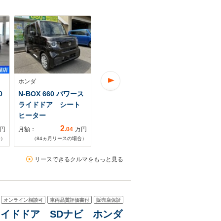
ホンダ
ホンダ
ホンダ
0
N-BOX 660 パワース
N-BOX カスタム 660
N-BOX カス
ライドドア シート
リアパワースライド
HondaSEN
ヒーター
ドア
装着パッケ
2
2
円
月額：
.04
万円
月額：
.42
万円
月額：
合）
（
84
ヵ月リースの場合）
（
84
ヵ月リースの場合）
（
60
ヵ月リ
リースできるクルマをもっと見る
オンライン相談可
車両品質評価書付
販売店保証
動スライドドア SDナビ ホンダ