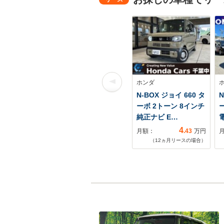
ホンダ
N-BOX ジョイ 660 タ
N
ーボ 2トーン 8インチ
純正ナビ E…
4
月額：
.43
万円
（
12
ヵ月リースの場合）