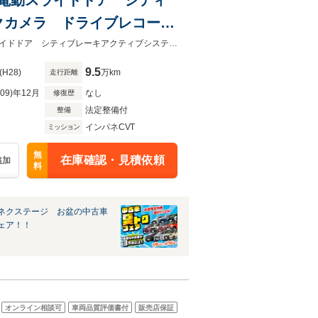
クカメラ ドライブレコーダ
ル 純正14インチアルミホイ
★グループ約３０，０００台の在庫から取り寄せ可能！★ターボ 両側電動スライドドア シティブレーキアクティブシステム 純正ナビ バックカメラ
9.5
(H28)
万km
走行距離
R09)年12月
なし
修復歴
法定整備付
整備
インパネCVT
ミッション
無
在庫確認・見積依頼
追加
料
ネクステージ お盆の中古車
ェア！！
オンライン相談可
車両品質評価書付
販売店保証