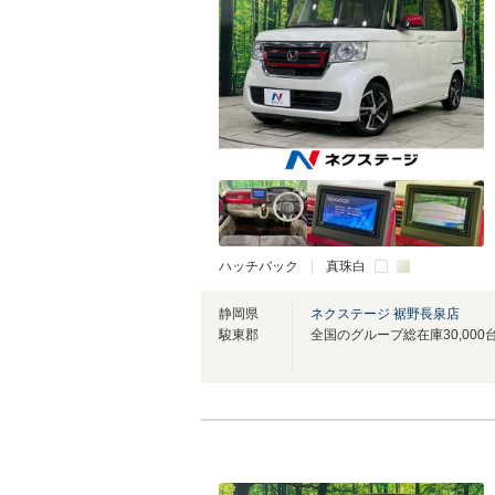
ハッチバック
真珠白
静岡県
ネクステージ 裾野長泉店
駿東郡