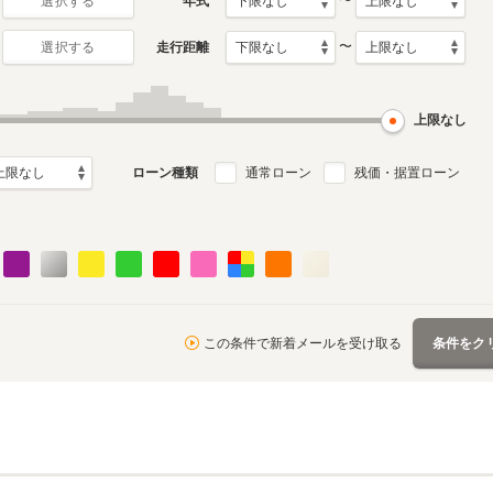
〜
年式
選択する
〜
走行距離
選択する
初代
月～2023年9月
2011年12月～2017年8月
ル
生産モデル
上限なし
ローン種類
通常ローン
残価・据置ローン
この条件で新着メールを受け取る
条件をク