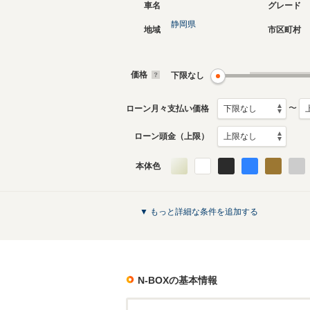
車名
グレード
静岡県
地域
市区町村
現行
2代目
2023年10月～生産中
2017年9
生産モデ
価格
下限なし
N-BOXのカタログを見る
〜
ローン月々支払い価格
ローン頭金（上限）
本体色
▼ もっと詳細な条件を追加する
N-BOX
の基本情報