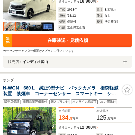
16,900
通常ローン
月々
円
年式
2023
年
走行
3.3
万km
車検
'26/12
修復
なし
保証
保証付
整備
法定整備付
住所
富山県富山市
無
在庫確認・見積依頼
料
カーセンサーアフター保証がAプランに付いています
販売店：
インディオ富山
ホンダ
N-WGN 660 L 純正9型ナビ バックカメラ 衝突軽減
装置 禁煙車 コーナーセンサー スマートキー シー
トヒーター LEDヘッド ETC オートハイビーム 車
販売店保証
車両品質評価書付
購入プラン付
オンライン相談可
360°画像付
線逸脱警報 誤発進抑制機能 オートライト オートエ
アコン
支払総額
本体価格
134.
125.
9
8
万円
万円
12,300
通常ローン
月々
円