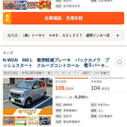
保証
保証付
整備
法定整備付
住所
岩手県滝沢市
無
在庫確認・見積依頼
料
販売店：
（株）トーサイ ４ＷＤ ＳＥＬＥＣＴ 盛岡インター店
ホンダ
N-WGN 660 L 衝突軽減ブレーキ バックカメラ プ
ッシュスタート クルーズコントロール 電子パーキン
グブレーキ ブレーキホールド 電動格納ミラー オー
販売店保証
車両品質評価書付
購入プラン付
オンライン相談可
360°画像付
トエアコン オートライト アームレスト
支払総額
本体価格
109.
104.
9
9
万円
万円
9,200
通常ローン
月々
円
年式
2023
年
走行
0.5
万km
車検
車検整備付
修復
なし
保証
保証付
整備
法定整備付
住所
愛知県豊橋市