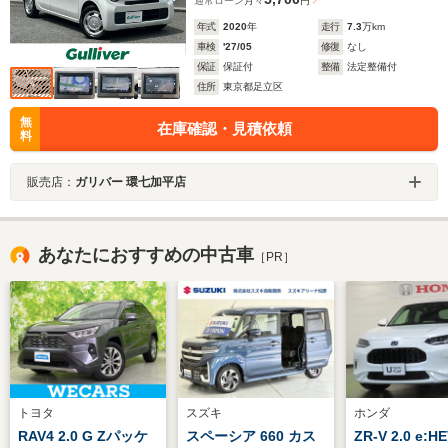
通常ローン
月々
円
年式
2020
年
走行
7.3
万km
車検
'27/05
修復
なし
保証
保証付
整備
法定整備付
住所
東京都足立区
無
在庫確認・見積依頼
料
販売店：
ガリバー 環七加平店
あなたにおすすめの中古車
［PR］
トヨタ
スズキ
ホンダ
RAV4 2.0 G Zパッケ
スペーシア 660 カス
ZR-V 2.0 e:HE