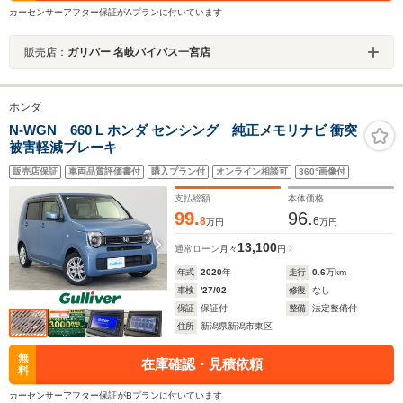
カーセンサーアフター保証がAプランに付いています
販売店：
ガリバー 名岐バイパス一宮店
ホンダ
N-WGN 660 L ホンダ センシング 純正メモリナビ 衝突
被害軽減ブレーキ
販売店保証
車両品質評価書付
購入プラン付
オンライン相談可
360°画像付
支払総額
本体価格
99.
96.
8
6
万円
万円
13,100
通常ローン
月々
円
年式
2020
年
走行
0.6
万km
車検
'27/02
修復
なし
保証
保証付
整備
法定整備付
住所
新潟県新潟市東区
無
在庫確認・見積依頼
料
カーセンサーアフター保証がBプランに付いています