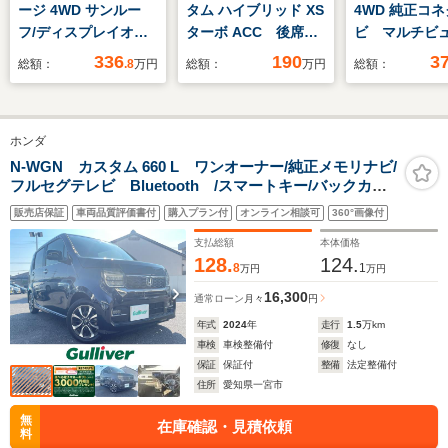
ージ 4WD サンルー
タム ハイブリッド XS
4WD 純正コ
フ/ディスプレイオー
ターボ ACC 後席両
ビ マルチビ
ディオ+ナビ9インチ/
側電動スライドドア
ラシステム 
336
190
3
総額：
.8
万円
総額：
万円
総額：
デジタルインナーミラ
ステアリングヒータ
グ 純正前後
ー/衝突安全装置/シー
ー 電動パーキングブ
コ 純正リモ
トヒーター 前席/パノ
レーキ サーキュレー
ーター パド
ホンダ
ラミックビューモニタ
ター 衝突被害軽減ブ
ト シートヒ
ー/車線逸脱防止支援
レーキ パーキングセ
pシート ET
N-WGN カスタム 660 L ワンオーナー/純正メモリナビ/
フルセグテレビ Bluetooth /スマートキー/バックカメ
システム/シート フル
ンサー LEDヘッドラ
ート CSRS 
ラ/プッシュスタート/衝突軽減ブレーキ(CMBS)車線維持
レザー
ンプ ハイビームアシ
販売店保証
車両品質評価書付
購入プラン付
オンライン相談可
360°画像付
支援システム/路外逸脱抑制機能/クルーズコントロール/ビ
スト サンシェード
ルトインETC
支払総額
本体価格
AW
128.
124.
8
1
万円
万円
16,300
通常ローン
月々
円
年式
2024
年
走行
1.5
万km
車検
車検整備付
修復
なし
保証
保証付
整備
法定整備付
住所
愛知県一宮市
無
在庫確認・見積依頼
料