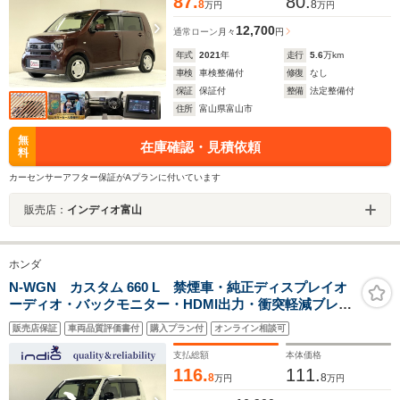
87.
80.
8
8
万円
万円
12,700
通常ローン
月々
円
年式
2021
年
走行
5.6
万km
車検
車検整備付
修復
なし
保証
保証付
整備
法定整備付
住所
富山県富山市
無
在庫確認・見積依頼
料
カーセンサーアフター保証がAプランに付いています
販売店：
インディオ富山
ホンダ
N-WGN カスタム 660 L 禁煙車・純正ディスプレイオ
ーディオ・バックモニター・HDMI出力・衝突軽減ブレー
キ・レーンアシスト・スマートキー・前席シートヒータ
販売店保証
車両品質評価書付
購入プラン付
オンライン相談可
ー・ETC・LEDヘッドライト・電動パーキングブレー
キ・クリアランスソナー
支払総額
本体価格
116.
111.
8
8
万円
万円