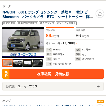
ホンダ
N-WGN 660 L ホンダ センシング 禁煙車 7型ナビ
Bluetooth バックカメラ ETC シートヒーター 障害
物センサー レーダークルーズ LEDヘッドライト 前
販売店保証
車両品質評価書付
購入プラン付
オンライン相談可
後ドラレコ スマートキー ブレーキホールド
支払総額
本体価格
89.
86.
8
6
万円
万円
17,700
通常ローン
月々
円
年式
2021
年
走行
5.1
万km
車検
車検整備付
修復
なし
保証
保証付
整備
法定整備付
住所
岡山県岡山市中区
無
在庫確認・見積依頼
料
販売店：
ユーカープラス
ホンダ
NEW