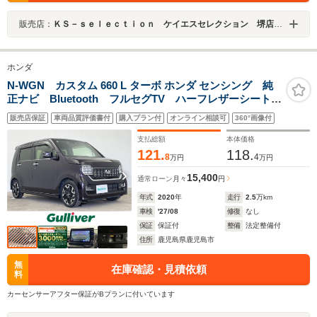
販売店：
ＫＳ－ｓｅｌｅｃｔｉｏｎ ケイエスセレクション 堺店 軽自動車専門店
ホンダ
N-WGN カスタム 660 L ターボ ホンダ センシング 純
正ナビ Bluetooth フルセグTV ハーフレザーシート
パドルシフト ETC バックカメラ 純正フロアマッ
販売店保証
車両品質評価書付
購入プラン付
オンライン相談可
360°画像付
ト 運転席パワーシート パーキングセンサー ステア
リングスイッチ ドライブレコーダー
支払総額
本体価格
121.
118.
8
4
万円
万円
15,400
通常ローン
月々
円
年式
2020
年
走行
2.5
万km
車検
'27/08
修復
なし
保証
保証付
整備
法定整備付
住所
鹿児島県鹿児島市
無
在庫確認・見積依頼
料
カーセンサーアフター保証がBプランに付いています