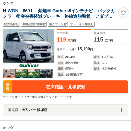
ホンダ
N-WGN 660 L 禁煙車 Gathers8インチナビ バックカ
メラ 衝突被害軽減ブレーキ 路線逸脱警報 アダプテ
ィブクルーズコントロール コーナーセンサー 電動パ
販売店保証
車両品質評価書付
購入プラン付
オンライン相談可
ーキングブレーキ オートブレーキホールド ETC シ
ートヒーター
支払総額
本体価格
119.
115.
9
2
万円
万円
15,100
通常ローン
月々
円
年式
2024
年
走行
1.7
万km
車検
車検整備付
修復
なし
保証
保証付
整備
法定整備付
住所
福岡県飯塚市
無
在庫確認・見積依頼
料
カーセンサーアフター保証がBプランに付いています
販売店：
ガリバー 飯塚店
ホンダ