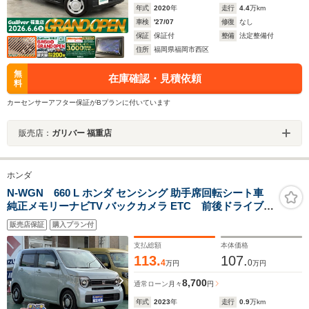
年式
2020
年
走行
4.4
万km
車検
'27/07
修復
なし
保証
保証付
整備
法定整備付
住所
福岡県福岡市西区
無
在庫確認・見積依頼
料
カーセンサーアフター保証がBプランに付いています
販売店：
ガリバー 福重店
ホンダ
N-WGN 660 L ホンダ センシング 助手席回転シート車
純正メモリーナビTV バックカメラ ETC 前後ドライブレ
コーダー LEDヘッドライト スマートキー プッシュボタン
販売店保証
購入プラン付
スタート 電子制御パーキングブレーキ オートエアコン シ
ートヒーター ホンダセンシング 障害物センサー
支払総額
本体価格
113.
107.
4
0
万円
万円
8,700
通常ローン
月々
円
年式
2023
年
走行
0.9
万km