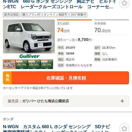
N-WGN 660 G ホンダ センシング 純正ナビ ビルドイ
ンETC レーダークルーズコントロール コーナーセン
サー シートヒーター 純正フロアマット ドアバイザ
販売店保証
購入プラン付
オンライン相談可
360°画像付
ー USB入力端子 充電ポート2か所 横滑り防止 レー
ンキープアシスト プリクラ
支払総額
本体価格
74
70.
0
万円
万円
9,700
通常ローン
月々
円
年式
2019
年
走行
11.9
万km
車検
'28/08
修復
なし
保証
保証付
整備
法定整備付
住所
茨城県ひたちなか市
無
在庫確認・見積依頼
料
カーセンサーアフター保証がBプランに付いています
販売店：
ガリバー ひたち海浜公園前店
ホンダ
N-WGN カスタム 660 L ホンダ センシング SDナビ