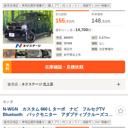
車 コーナーセンサー スマートキー LEDヘッド 純
販売店保証
車両品質評価書付
購入プラン付
オンライン相談可
360°画像付
正15インチアルミ オートハイビーム 車線逸脱警報
オートライト オートエアコン
支払総額
本体価格
155.
148.
9
5
万円
万円
14,700
通常ローン
月々
円
年式
2024
年
走行
2.2
万km
車検
'27/03
修復
なし
保証
保証付
整備
法定整備付
住所
岩手県北上市
無
在庫確認・見積依頼
料
販売店：
ネクステージ 北上店
ホンダ
N-WGN カスタム 660 L ターボ ナビ フルセグTV
Bluetooth バックモニター アダプティブクルーズコン
トロール 前席シートヒーター クリアランスソナー
販売店保証
車両品質評価書付
購入プラン付
オンライン相談可
360°画像付
パドルシフト ビルトインETC プラズマクラスター搭