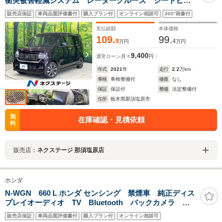
衝突被害軽減システム レーダークルーズ シートヒー
ター 禁煙車 コーナーセンサー スマートキー LED
販売店保証
車両品質評価書付
購入プラン付
オンライン相談可
360°画像付
ヘッド ETC 純正14インチアルミ 車線逸脱警報 オ
ートライト オートエアコン
支払総額
本体価格
109.
99.
9
4
万円
万円
9,400
通常ローン
月々
円
年式
2021
年
走行
2.2
万km
車検
車検整備付
修復
なし
保証
保証付
整備
法定整備付
住所
栃木県那須塩原市
無
在庫確認・見積依頼
料
販売店：
ネクステージ 那須塩原店
ホンダ
N-WGN 660 L ホンダ センシング 禁煙車 純正ディス
プレイオーディオ TV Bluetooth バックカメラ
ETC シートヒーター 障害物センサー レーダークル
販売店保証
車両品質評価書付
購入プラン付
オンライン相談可
ーズ LEDヘッドライト 前ドラレコ ブレーキホール