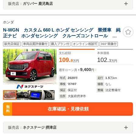
販売店：
ガリバー 鹿児島店
ホンダ
N-WGN カスタム 660 L ホンダ センシング 禁煙車 純
正ナビ ホンダセンシング クルーズコントロール バ
ックカメラ シートヒーター オートライト オートエ
販売店保証
車両品質評価書付
購入プラン付
オンライン相談可
360°画像付
アコン LEDヘッドライト スマートキー ETC ドラ
イブレコーダー
支払総額
本体価格
109.
102.
9
3
万円
万円
9,400
通常ローン
月々
円
年式
2020
年
走行
1.5
万km
車検
'27/07
修復
なし
保証
保証付
整備
法定整備付
住所
大阪府摂津市
無
在庫確認・見積依頼
料
販売店：
ネクステージ 摂津店