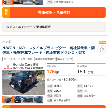
住所
栃木県那須塩原市
無
在庫確認・見積依頼
料
販売店：
ネクステージ 那須塩原店
ホンダ
NEW
N-WGN 660 L スタイルプラス ビター 当社試乗車・禁
煙車・衝突軽減ブレーキ・純正前後ドラレコ・ETC
カーセンサーアフター保証
車両品質評価書付
購入プラン付
支払総額
本体価格
175
159.
5
万円
万円
20,200
通常ローン
月々
円
年式
2025
年
走行
0.4
万km
車検
'28/03
修復
なし
保証
保証付
整備
法定整備付
住所
岐阜県各務原市