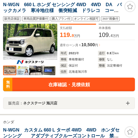
N-WGN 660 L ホンダ センシング 4WD 4WD DA バ
ックカメラ 寒冷地仕様 衝突軽減 ドラレコ コーナ
ーセンサー シートヒーター スマートキー ETC オ
販売店保証
車両品質評価書付
購入プラン付
オンライン相談可
360°画像付
ートハイビーム オートライト オートエアコン
Bluetooth 地デジ
支払総額
本体価格
119.
109.
9
4
万円
万円
10,500
通常ローン
月々
円
年式
2021
年
走行
0.8
万km
車検
車検整備付
修復
なし
保証
保証付
整備
法定整備付
住所
北海道旭川市
無
在庫確認・見積依頼
料
販売店：
ネクステージ 旭川店
ホンダ
N-WGN カスタム 660 L ターボ 4WD 4WD ホンダセ
ンシング アダプティブクルーズコントロール 禁煙