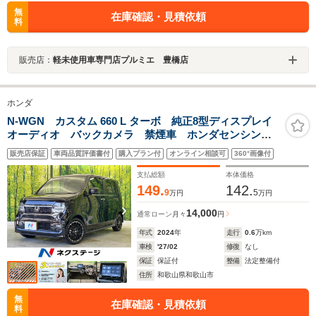
無
在庫確認・見積依頼
料
販売店：
軽未使用車専門店プルミエ 豊橋店
ホンダ
N-WGN カスタム 660 L ターボ 純正8型ディスプレイ
オーディオ バックカメラ 禁煙車 ホンダセンシン
グ 前席シートヒーター ETC ドラレコ スマートキ
販売店保証
車両品質評価書付
購入プラン付
オンライン相談可
360°画像付
ー＆プッシュスタート LEDヘッドライト＆フォグライ
ト
支払総額
本体価格
149.
142.
9
5
万円
万円
14,000
通常ローン
月々
円
年式
2024
年
走行
0.6
万km
車検
'27/02
修復
なし
保証
保証付
整備
法定整備付
住所
和歌山県和歌山市
無
在庫確認・見積依頼
料