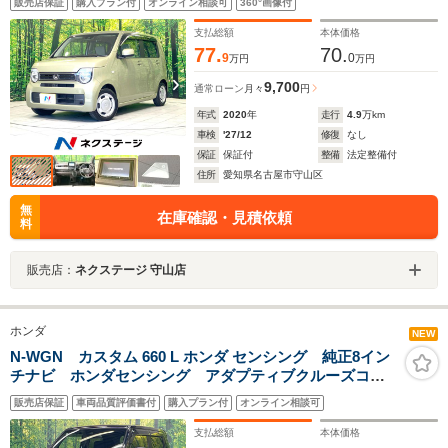
販売店保証
購入プラン付
オンライン相談可
360°画像付
報 オートライト オートエアコン Bluetooth フルセ
グ
支払総額
本体価格
77.
70.
9
0
万円
万円
9,700
通常ローン
月々
円
年式
2020
年
走行
4.9
万km
車検
'27/12
修復
なし
保証
保証付
整備
法定整備付
住所
愛知県名古屋市守山区
無
在庫確認・見積依頼
料
販売店：
ネクステージ 守山店
ホンダ
NEW
N-WGN カスタム 660 L ホンダ センシング 純正8イン
チナビ ホンダセンシング アダプティブクルーズコン
トロール シートヒーター バックカメラ コーナーセ
販売店保証
車両品質評価書付
購入プラン付
オンライン相談可
ンサー LEDヘッドライト 電動パーキングブレーキ
スマートキー ETC
支払総額
本体価格