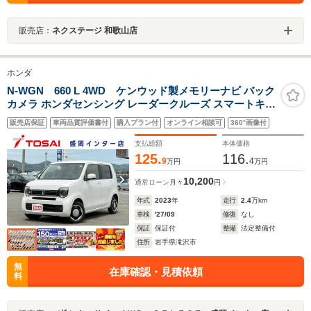
販売店：
ネクステージ 和歌山店
ホンダ
N-WGN 660 L 4WD ケンウッド製メモリーナビ バック
カメラ ホンダセンシング レーダークルーズ スマートキー
シートヒーター LEDヘッドライト クリアランスソナー レ
販売店保証
車両品質評価書付
購入プラン付
オンライン相談可
360°画像付
ーンキープアシスト ETC ドライブレコーダー 横滑り防止
装置
支払総額
本体価格
125.
116.
9
4
万円
万円
10,200
通常ローン
月々
円
年式
2023
年
走行
2.4
万km
車検
'27/09
修復
なし
保証
保証付
整備
法定整備付
住所
岩手県滝沢市
無
在庫確認・見積依頼
料