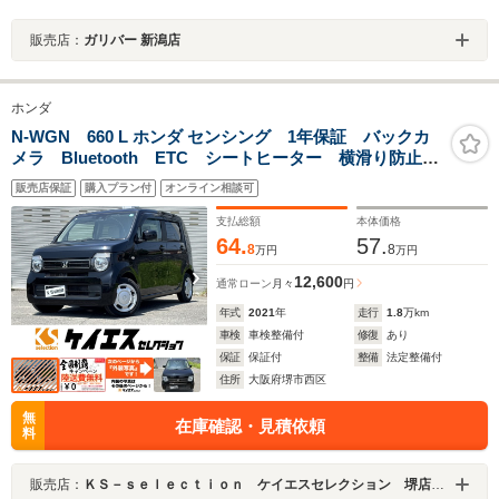
販売店：
ガリバー 新潟店
ホンダ
N-WGN 660 L ホンダ センシング 1年保証 バックカ
メラ Bluetooth ETC シートヒーター 横滑り防止
衝突軽減ブレーキ フルセグ レーンキープアシスト
販売店保証
購入プラン付
オンライン相談可
ステアリングリモコン クルーズコントロール パワー
ウインドウ
支払総額
本体価格
64.
57.
8
8
万円
万円
12,600
通常ローン
月々
円
年式
2021
年
走行
1.8
万km
車検
車検整備付
修復
あり
保証
保証付
整備
法定整備付
住所
大阪府堺市西区
無
在庫確認・見積依頼
料
販売店：
ＫＳ－ｓｅｌｅｃｔｉｏｎ ケイエスセレクション 堺店 軽自動車専門店