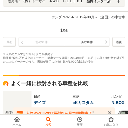
販売店：
（株）トーサイ ４ＷＤ ＳＥＬＥＣＴ 盛岡インター店
ホンダ N-WGN 2019年08月～（全国）の中古車
1
/96
最初
前の30件
次の30件
最後
※人気のクルマは平均1ヶ月で掲載終了
物件数合計1万台以上のメーカー｜算出データ期間：2024年9月～11月｜内容：物件数合計1万
台以上のメーカーのうち、掲載が終了した物件数が1,000台以上の場合
よく一緒に検討される車種を比較
日産
三菱
ホンダ
デイズ
eKカスタム
N-BOX
基本情報
※
人気のクルマは平均1ヶ月で掲載終了
在庫が無くなる前にお問い合わせください
ホーム
検索
履歴
お気に入り