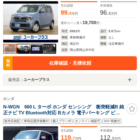
ド
支払総額
本体価格
99.
96.
8
6
万円
万円
19,700
通常ローン
月々
円
年式
2021
年
走行
2.0
万km
車検
車検整備付
修復
なし
保証
保証付
整備
法定整備付
住所
岡山県岡山市中区
無
在庫確認・見積依頼
料
販売店：
ユーカープラス
ホンダ
N-WGN 660 L ターボ ホンダ センシング 衝突軽減B 純
正ナビ TV Bluetooth対応 Bカメラ 電子パーキング ビル
ドインETC アダプティブクルーズコントロール LEDヘッ
販売店保証
車両品質評価書付
購入プラン付
オンライン相談可
360°画像付
ドライト スマートキー プッシュスタート 前席シートヒー
ター 障害物センサー
支払総額
本体価格
119.
112.
7
0
万円
万円