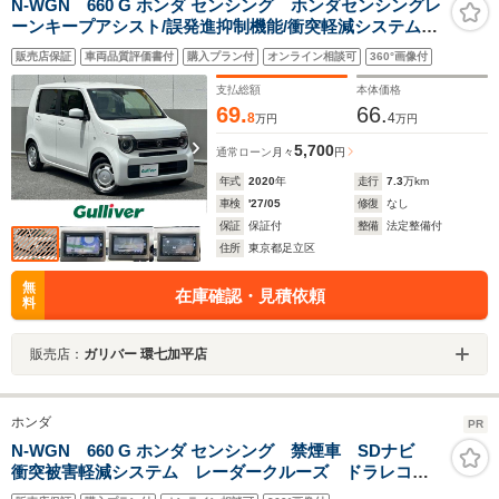
N-WGN 660 G ホンダ センシング ホンダセンシングレ
ーンキープアシスト/誤発進抑制機能/衝突軽減システム・
アダプティブクルーズコントロール/純正ナビ
販売店保証
車両品質評価書付
購入プラン付
オンライン相談可
360°画像付
Bluetooth/CD/DVD/フルセグTV/バックカメラ/ETC
支払総額
本体価格
69.
66.
8
4
万円
万円
5,700
通常ローン
月々
円
年式
2020
年
走行
7.3
万km
車検
'27/05
修復
なし
保証
保証付
整備
法定整備付
住所
東京都足立区
無
在庫確認・見積依頼
料
販売店：
ガリバー 環七加平店
ホンダ
PR
N-WGN 660 G ホンダ センシング 禁煙車 SDナビ
衝突被害軽減システム レーダークルーズ ドラレコ
コーナーセンサー スマートキー ETC 車線逸脱警