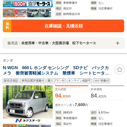
車検
車検整備付
修復
なし
保証
保証付
整備
法定整備付
住所
静岡県掛川市
無
在庫確認・見積依頼
料
販売店：
未使用車・中古車・大型展示場 松下モータース
ホンダ
N-WGN 660 L ホンダ センシング SDナビ バックカ
メラ 衝突被害軽減システム 禁煙車 シートヒータ
ー ドラレコ コーナーセンサー スマートキー ビル
販売店保証
車両品質評価書付
購入プラン付
オンライン相談可
360°画像付
トインETC オートハイビーム 車線逸脱警報 オート
ライト オートエアコン
支払総額
本体価格
94.
84.
9
4
万円
万円
7,600
通常ローン
月々
円
年式
2021
年
走行
3.3
万km
車検
車検整備付
修復
なし
保証
保証付
整備
法定整備付