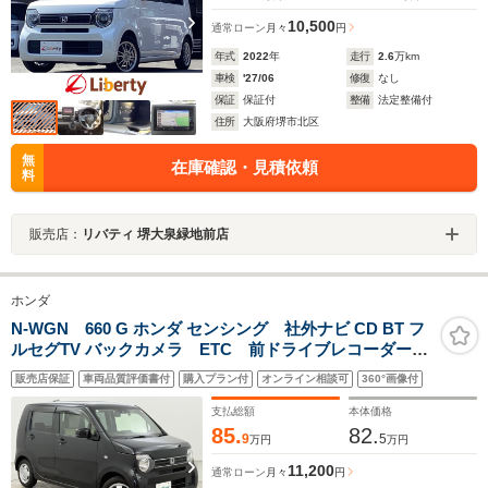
10,500
通常ローン
月々
円
年式
2022
年
走行
2.6
万km
車検
'27/06
修復
なし
保証
保証付
整備
法定整備付
住所
大阪府堺市北区
無
在庫確認・見積依頼
料
販売店：
リバティ 堺大泉緑地前店
ホンダ
N-WGN 660 G ホンダ センシング 社外ナビ CD BT フ
ルセグTV バックカメラ ETC 前ドライブレコーダー
ホンダセンシング 衝突被害軽減ブレーキ レーンキー
販売店保証
車両品質評価書付
購入プラン付
オンライン相談可
360°画像付
プアシスト レーダークルーズコントロール
支払総額
本体価格
85.
82.
9
5
万円
万円
11,200
通常ローン
月々
円