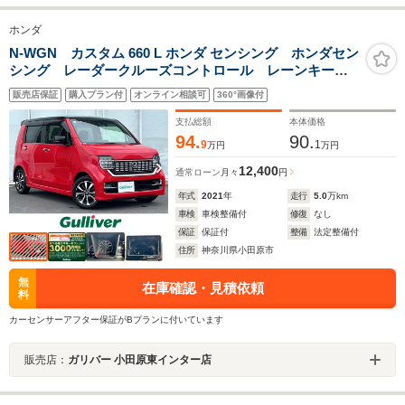
ホンダ
N-WGN カスタム 660 L ホンダ センシング ホンダセン
シング レーダークルーズコントロール レーンキープ
アシスト 純正前後ドラレコ シートヒーター USBポ
販売店保証
購入プラン付
オンライン相談可
360°画像付
ート バックカメラ オートリトラミラー LEDヘッド
ライト コーナーセンサー
支払総額
本体価格
94.
90.
9
1
万円
万円
12,400
通常ローン
月々
円
年式
2021
年
走行
5.0
万km
車検
車検整備付
修復
なし
保証
保証付
整備
法定整備付
住所
神奈川県小田原市
無
在庫確認・見積依頼
料
カーセンサーアフター保証がBプランに付いています
販売店：
ガリバー 小田原東インター店