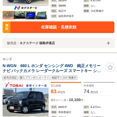
年式
2025
年
走行
0.5
万km
車検
'28/08
修復
なし
保証
保証付
整備
法定整備付
住所
福島県伊達市
無
在庫確認・見積依頼
料
販売店：
ネクステージ 福島伊達店
ホンダ
N-WGN 660 L ホンダ センシング 4WD 純正メモリー
ナビ バックカメラ レーダークルーズ スマートキー シー
トヒーター レーンキープアシスト クリアランスソナー 横
販売店保証
購入プラン付
オンライン相談可
360°画像付
滑り防止装置 ETC オートライト オートエアコン 電動格
納ミラー
支払総額
本体価格
83.
74.
9
9
万円
万円
10,100
通常ローン
月々
円
年式
2021
年
走行
6.4
万km
車検
車検整備付
修復
なし