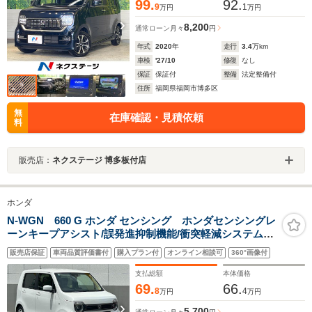
99.
92.
9
1
万円
万円
8,200
通常ローン
月々
円
年式
2020
年
走行
3.4
万km
車検
'27/10
修復
なし
保証
保証付
整備
法定整備付
住所
福岡県福岡市博多区
無
在庫確認・見積依頼
料
販売店：
ネクステージ 博多板付店
ホンダ
N-WGN 660 G ホンダ センシング ホンダセンシングレ
ーンキープアシスト/誤発進抑制機能/衝突軽減システム・
アダプティブクルーズコントロール/純正ナビ
販売店保証
車両品質評価書付
購入プラン付
オンライン相談可
360°画像付
Bluetooth/CD/DVD/フルセグTV/バックカメラ/ETC
支払総額
本体価格
69.
66.
8
4
万円
万円
5,700