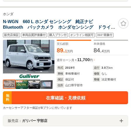
ホンダ
N-WGN 660 L ホンダ センシング 純正ナビ
Bluetooth バックカメラ ホンダセンシング ドライブ
レコーダー ETC プッシュスタート クルーズコント
販売店保証
車両品質評価書付
購入プラン付
オンライン相談可
360°画像付
ロール レーンキープアシスト バックソナー LEDヘ
ッドライト スマートキー
支払総額
本体価格
89.
84.
1
4
万円
万円
11,700
通常ローン
月々
円
年式
2019
年
走行
3.0
万km
車検
車検整備付
修復
なし
保証
保証付
整備
法定整備付
住所
山口県宇部市
無
在庫確認・見積依頼
料
カーセンサーアフター保証がBプランに付いています
販売店：
ガリバー 宇部店