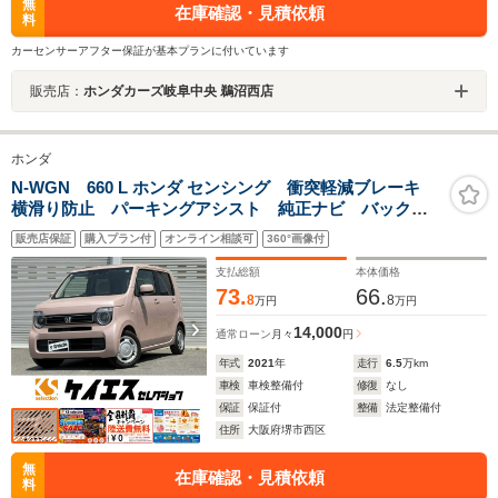
無
在庫確認・見積依頼
料
カーセンサーアフター保証が基本プランに付いています
販売店：
ホンダカーズ岐阜中央 鵜沼西店
ホンダ
N-WGN 660 L ホンダ センシング 衝突軽減ブレーキ
横滑り防止 パーキングアシスト 純正ナビ バックカ
メラ ETC オートエアコン 電格ミラー パワーウィ
販売店保証
購入プラン付
オンライン相談可
360°画像付
ンドウ 純正スマートキー 1年保証
支払総額
本体価格
73.
66.
8
8
万円
万円
14,000
通常ローン
月々
円
年式
2021
年
走行
6.5
万km
車検
車検整備付
修復
なし
保証
保証付
整備
法定整備付
住所
大阪府堺市西区
無
在庫確認・見積依頼
料