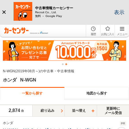
中古車情報カーセンサー
表示
Recruit Co., Ltd.
無料 － Google Play
履歴
お気に入り
メニュー
N-WGN(2019年08月～)の中古車・中古車情報
ホンダ N-WGN
一覧から探す
地図から探す
更新時に
2,874
絞り込み
並べ替え
台
メール受信
ホンダ
PR