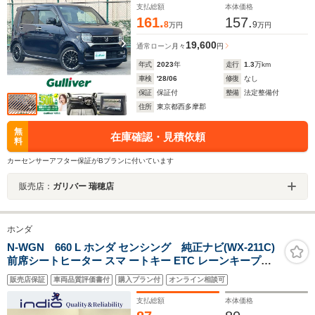
載 ドラレコ
支払総額
本体価格
161.
157.
8
9
万円
万円
19,600
通常ローン
月々
円
年式
2023
年
走行
1.3
万km
車検
'28/06
修復
なし
保証
保証付
整備
法定整備付
住所
東京都西多摩郡
無
在庫確認・見積依頼
料
カーセンサーアフター保証がBプランに付いています
販売店：
ガリバー 瑞穂店
ホンダ
N-WGN 660 L ホンダ センシング 純正ナビ(WX-211C)
前席シートヒーター スマ ートキー ETC レーンキープア
シスト クリアランスソナー Bluetooth 充電用USBソケッ
販売店保証
車両品質評価書付
購入プラン付
オンライン相談可
ト LEDヘッドライト アダプティブクルーズコントロール
支払総額
本体価格