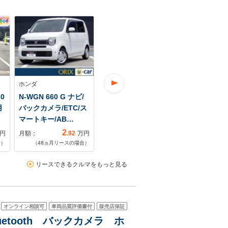
ホンダ
ホンダ
ホンダ
0
N-WGN 660 G ナビ/
N-WGN 660 G リース
N-WGN 66
用
バックカメラ/ETC/ス
可
G SSパッケ
マートキー/AB…
ビ/TV/バッ
2
4
円
月額：
.92
万円
月額：
.46
万円
月額：
合）
（
48
ヵ月リースの場合）
（
48
ヵ月リースの場合）
（
72
ヵ月リ
リースできるクルマをもっと見る
オンライン相談可
車両品質評価書付
販売店保証
luetooth バックカメラ ホ