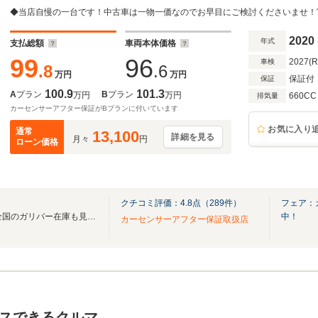
2020
年式
支払総額
車両本体価格
99
96
2027(
車検
.8
.6
万円
万円
保証付
保証
100.9
101.3
A
プラン
B
プラン
万円
万円
660CC
排気量
カーセンサーアフター保証がBプランに付いています
お気に入り
通常
13,100
詳細を見る
月々
円
ローン価格
クチコミ評価：
4.8
点（
289
件）
フェア：
無料電話は24時間ご案内！！全国のガリバー在庫も見たい方は一括照会が可能です！
中！
カーセンサーアフター保証取扱店
スできるクルマ