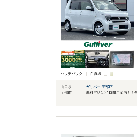
ハッチバック
白真珠
山口県
ガリバー 宇部店
宇部市