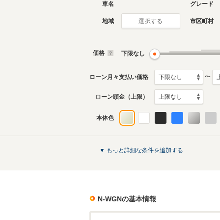
車名
グレード
地域
市区町村
選択する
現行
初代
2019年8月～生産中
2013年1
生産モデ
価格
下限なし
N-WGNのカタログを見る
〜
ローン月々支払い価格
ローン頭金（上限）
本体色
▼ もっと詳細な条件を追加する
N-WGN
の基本情報