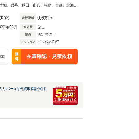
◆当店自慢の一台です！中古車は一物一価なのでお早目にご検討くださいませ！宮城、岩手、秋田、山形、福島、青森、北海道、東京、神奈川、埼玉、千葉で中古車をお探しならガリバーへ！
0.6
(R02)
万km
走行距離
R09)年02月
なし
修復歴
法定整備付
整備
インパネCVT
ミッション
無
在庫確認・見積依頼
追加
料
ガリバー5万円買取保証実施