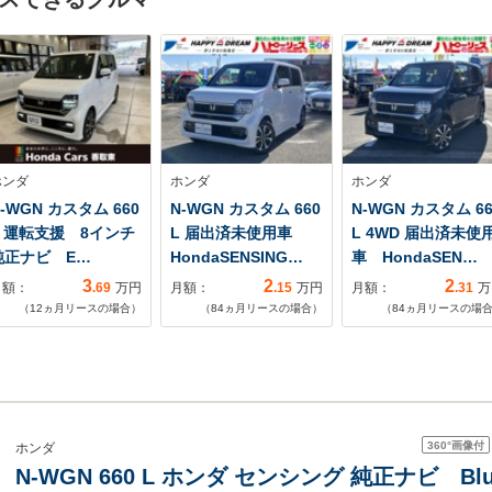
ホンダ
ホンダ
ホンダ
-WGN カスタム 660
N-WGN カスタム 660
N-WGN カスタム 66
L 運転支援 8インチ
L 届出済未使用車
L 4WD 届出済未使
純正ナビ E…
HondaSENSING…
車 HondaSEN…
3
2
2
月額：
.69
万円
月額：
.15
万円
月額：
.31
万
（
12
ヵ月リースの場合）
（
84
ヵ月リースの場合）
（
84
ヵ月リースの場
360°
画像付
ホンダ
N-WGN 660 L ホンダ センシング 純正ナビ B