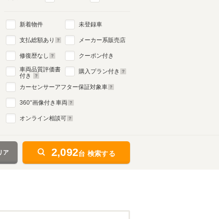
新着物件
未登録車
支払総額あり
メーカー系販売店
修復歴なし
クーポン付き
車両品質評価書
購入プラン付き
付き
カーセンサーアフター保証対象車
360
°画像付き車両
オンライン相談可
2,092
リア
台 検索する