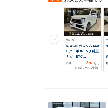
ホンダ
N-WGN カスタム 660
N
L ターボ 8インチ純正
ナビ ETC…
3
月額：
.97
万円
（
12
ヵ月リースの場合）