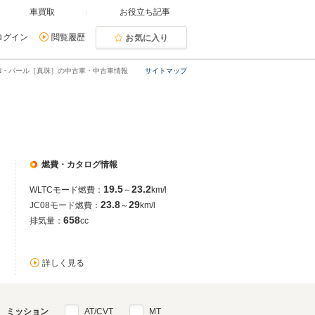
車買取
お役立ち記事
ログイン
閲覧履歴
お気に入り
GN・パール［真珠］の中古車・中古車情報
サイトマップ
燃費・カタログ情報
19.5
23.2
WLTCモード燃費：
～
km/l
23.8
29
JC08モード燃費：
～
km/l
658
排気量：
cc
詳しく見る
ミッション
AT/CVT
MT