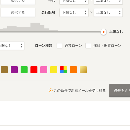
〜
年式
選択する
〜
走行距離
選択する
1月～2019年7月
ル
上限なし
ローン種類
通常ローン
残価・据置ローン
この条件で新着メールを受け取る
条件をク