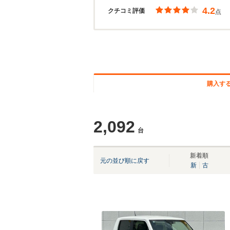
4.2
クチコミ評価
点
購入す
2,092
台
新着順
元の並び順に戻す
新
古