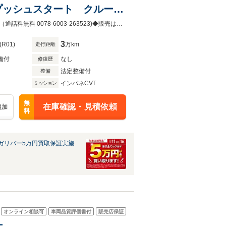
プッシュスタート クルーズ
ソナー LEDヘッドライト
ご覧頂き有難うございます。電話またはメールにてお気軽にお問合せください。（通話料無料 0078-6003-263523)◆販売はご来場のお客様を優先させて頂きます。あらかじめご了承下さい。
3
(R01)
万km
走行距離
備付
なし
修復歴
法定整備付
整備
インパネCVT
ミッション
無
在庫確認・見積依頼
追加
料
ガリバー5万円買取保証実施
オンライン相談可
車両品質評価書付
販売店保証
ナ