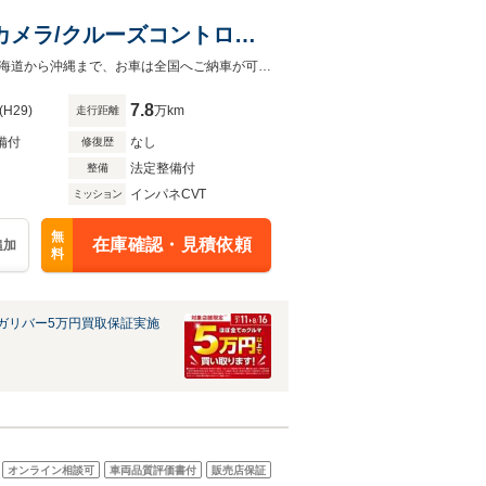
/バックカメラ/クルーズコントロー
ィブシステム/電動格納ミラ
宮城、仙台で中古車をお探しならガリバーへお気軽にお問合せくださいませ！北海道から沖縄まで、お車は全国へご納車が可能です！
7.8
(H29)
万km
走行距離
備付
なし
修復歴
法定整備付
整備
インパネCVT
ミッション
無
在庫確認・見積依頼
追加
料
ガリバー5万円買取保証実施
オンライン相談可
車両品質評価書付
販売店保証