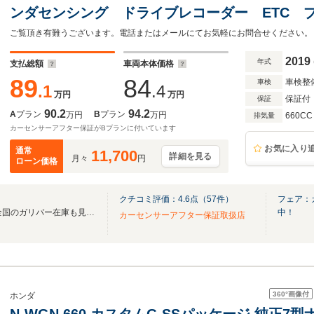
ンダセンシング ドライブレコーダー ETC 
コントロール レーンキープアシスト バック
スマートキー
2019
年式
支払総額
車両本体価格
89
84
車検整
車検
.1
.4
万円
万円
保証付
保証
90.2
94.2
A
プラン
B
プラン
万円
万円
660CC
排気量
カーセンサーアフター保証がBプランに付いています
お気に入り
通常
11,700
詳細を見る
月々
円
ローン価格
クチコミ評価：
4.6
点（
57
件）
フェア：
無料電話は24時間ご案内！！全国のガリバー在庫も見たい方は一括照会が可能です！
中！
カーセンサーアフター保証取扱店
360°
画像付
ホンダ
N-WGN 660 カスタムG SSパッケージ 純正7型