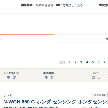
88.1
価格相場
燃費(
平均中古価格：
詳しく見る
万円
る
1
2
3
4
5
6
7
最初
支払総額
本体価格
年式
安
高
安
高
新
古
360°
画像付
ホンダ
N-WGN 660 G ホンダ センシング ホンダセ