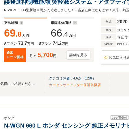
誤発進抑制機能/衝突軽減システム・アダプティ
正ナビ Bluetooth/CD/DVD/フルセグTV/バッ
2020
年式
支払総額
車両本体価格
69
66
2027(
車検
.8
.4
万円
万円
保証付
保証
73.7
74.2
A
プラン
B
プラン
万円
万円
660CC
排気量
通常
5,700
詳細を見る
月々
円
ローン価格
お気に入り
クチコミ評価：
4.6
点（
12
件）
は気軽にご相談ください
カーセンサーアフター保証取扱店
360°
画像付
ホンダ
N-WGN 660 L ホンダ センシング 純正メモ