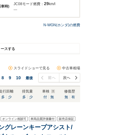
29
JC08モード燃費：
km/l
新車時)
---
N-WGN(ホンダ)の燃費
リースする
スライドショーで見る
中古車相場
8
9
10
前へ
次へ
最後
走行距離
排気量
車検
修復歴
多
少
多
少
付
無
無
有
オンライン相談可
車両品質評価書付
販売店保証
ンシングレーンキープアシスト/