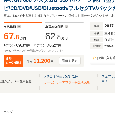
ビ/CD/DVD/USB/Bluetooth/フルセグTV
ル/ステアリングリモコン/シティブレーキアクテ
ー/オートライト/禁煙車
2017
年式
支払総額
車両本体価格
67
62
車検整
車検
.8
.8
万円
万円
保証付
保証
69.3
76.2
A
プラン
B
プラン
万円
万円
660CC
排気量
カーセンサーアフター保証がBプランに付いています
お気に入り
通常
11,200
詳細を見る
月々
円
ローン価格
クチコミ評価：
5
点（
1
件）
フェア：
無料電話は24時間ご案内！！全国のガリバー在庫も見たい方は一括照会が可能です！
中！
カーセンサーアフター保証取扱店
ホンダ