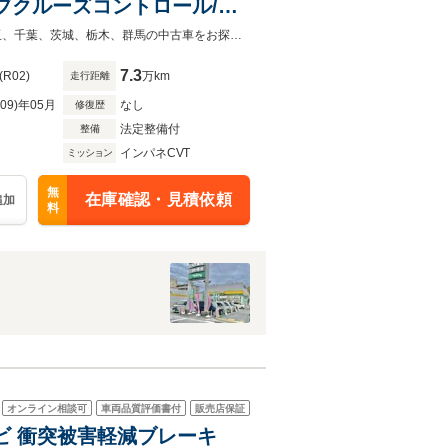
ブクルーズコントロール/純
クカメラ/ETC
N-WGN JH3型新規車両が入荷致しました！！当店在庫になります！東京、埼玉、千葉、茨城、栃木、群馬の中古車をお探しならガリバーへ！
7.3
(R02)
万km
走行距離
R09)年05月
なし
修復歴
法定整備付
整備
インパネCVT
ミッション
無
在庫確認・見積依頼
追加
料
オンライン相談可
車両品質評価書付
販売店保証
リナビ 衝突被害軽減ブレーキ