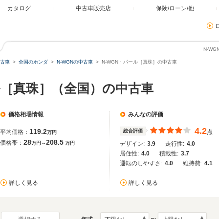
カタログ
中古車販売店
保険/ローン/他
N-W
古車
全国のホンダ
N-WGNの中古車
N-WGN・パール［真珠］の中古車
ール［真珠］（全国）の中古車
価格相場情報
みんなの評価
4.2
119.2
総合評価
平均価格：
点
万円
28
208.5
価格帯：
万円～
万円
デザイン:
3.9
走行性:
4.0
居住性:
4.0
積載性:
3.7
運転のしやすさ:
4.0
維持費:
4.1
詳しく見る
詳しく見る