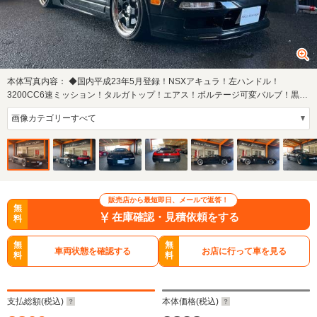
本体写真内容：
◆国内平成23年5月登録！NSXアキュラ！左ハンドル！
3200CC6速ミッション！タルガトップ！エアス！ボルテージ可変バルブ！黒革
電動シート！社外エア…
販売店から最短即日、メールで返答！
無
在庫確認・見積依頼をする
料
無
無
車両状態を確認する
お店に行って車を見る
料
料
支払総額(税込)
本体価格(税込)