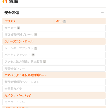
装備
安全装備
パワステ
ABS
サポカー
衝突被害軽減ブレーキ
クルーズコントロール
レーンキープアシスト
パーキングアシスト
アクセル踏み間違い防止装置
障害物センサー
エアバッグ：運転席/助手席/－/－
頸部衝撃緩和ヘッドレスト
全周囲カメラ
カメラ：－/－/バック
モニター：－/－
入力途中の情報を保存しますか？