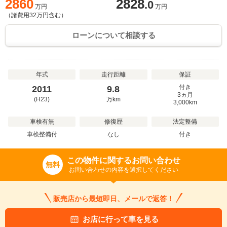
2860
2828
.0
万円
万円
（諸費用
32
万円含む）
ローンについて相談する
年式
走行距離
保証
付き
2011
9.8
3ヵ月
(H23)
万
km
3,000km
車検有無
修復歴
法定整備
車検整備付
なし
付き
この物件に関するお問い合わせ
無料
お問い合わせの内容を選択してください
販売店から最短即日、メールで返答！
お店に行って車を見る