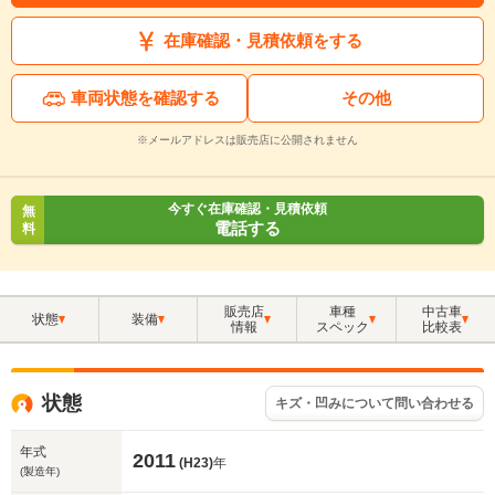
在庫確認・見積依頼をする
車両状態を確認する
その他
※メールアドレスは販売店に公開されません
今すぐ在庫確認・見積依頼
無
電話する
料
販売店
車種
中古車
状態
装備
情報
スペック
比較表
状態
キズ・凹みについて問い合わせる
年式
2011
(H23)
年
(製造年)