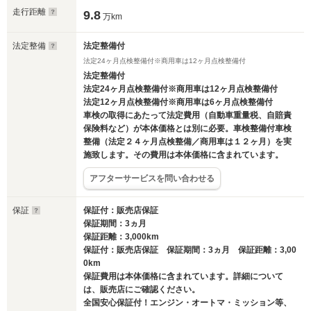
走行距離
9.8
万km
法定整備
法定整備付
法定24ヶ月点検整備付※商用車は12ヶ月点検整備付
法定整備付
法定24ヶ月点検整備付※商用車は12ヶ月点検整備付
法定12ヶ月点検整備付※商用車は6ヶ月点検整備付
車検の取得にあたって法定費用（自動車重量税、自賠責
保険料など）が本体価格とは別に必要。車検整備付車検
整備（法定２４ヶ月点検整備／商用車は１２ヶ月）を実
施致します。その費用は本体価格に含まれています。
アフターサービスを問い合わせる
保証
保証付：販売店保証
保証期間：3ヵ月
保証距離：3,000km
保証付：販売店保証 保証期間：3ヵ月 保証距離：3,00
0km
保証費用は本体価格に含まれています。詳細について
は、販売店にご確認ください。
全国安心保証付！エンジン・オートマ・ミッション等、