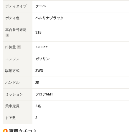
ボディタイプ
クーペ
ボディ色
ベルリナブラック
車台番号末尾
318
排気量
3200cc
エンジン
ガソリン
駆動方式
2WD
ハンドル
左
ミッション
フロア6MT
乗車定員
2名
ドア数
2
車種クチコミ