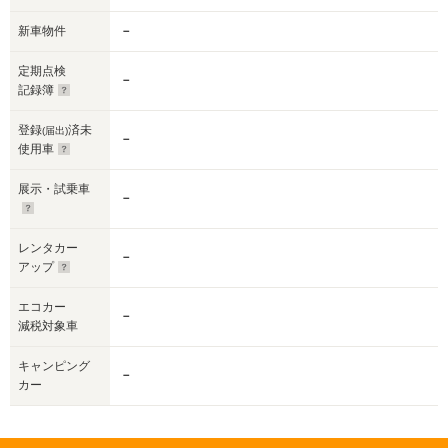
新車物件
－
定期点検
－
記録簿
登録
済未
(届出)
－
使用車
展示・試乗車
－
レンタカー
－
アップ
エコカー
－
減税対象車
キャンピング
－
カー