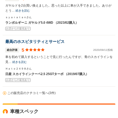
ガヤルドを2台買い換えました。思った以上に車が入手できました。ありが
とう…
続きを読む
ｓｙａｒａｔａｎさん
ランボルギーニ ガヤルド5.0 4WD （2023/02購入）
お店からの返信あり
最高のホスピタリティとサービス
5
総合評価
2020/09/11投稿
車を初めて購入するということで見に行ったんですが、青のスカイラインを
見…
続きを読む
Ｈａｔｏ２４９８さん
日産 スカイラインクーペ2.5 25GTターボ （2019/07購入）
お店からの返信あり
この販売店のクチコミ一覧へ(3件)
車種スペック