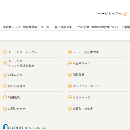
ページトップへ
中古車トップ
中古車検索：メーカー一覧
米国アキュラの中古車
NSXの中古車
NSX・千葉
カーセンサートップへ
メーカー認定中古車
カーセンサー
中古車リース
アフター保証対象車
お気に入り
閲覧履歴
問合わせ履歴
プライバシーポリシー
利用規約
サイトマップ
お問い合わせ
車買取・車査定