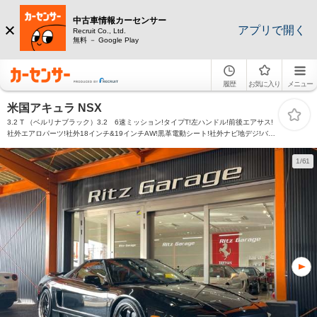
中古車情報カーセンサー
アプリで開く
Recruit Co., Ltd.
無料 － Google Play
履歴
お気に入り
メニュー
米国アキュラ NSX
3.2 T （ベルリナブラック）3.2 6速ミッション!タイプT!左ハンドル!前後エアサス!
社外エアロパーツ!社外18インチ&19インチAW!黒革電動シート!社外ナビ地デジ!バッ
クカメラ!タルガトップ!
1/61