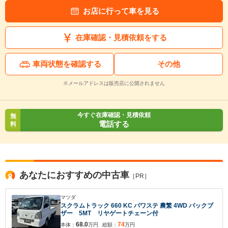
お店に行って車を見る
在庫確認・見積依頼をする
車両状態を確認する
その他
※メールアドレスは販売店に公開されません
今すぐ在庫確認・見積依頼
無
電話する
料
あなたにおすすめの中古車
［PR］
マツダ
スクラムトラック 660 KC パワステ 農繁 4WD バックブ
ザー 5MT リヤゲートチェーン付
68.0
74
本体：
万円
総額：
万円