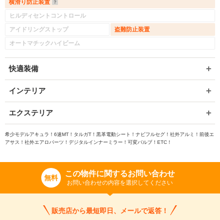
横滑り防止装置
ヒルディセントコントロール
※次回問い合わせをする際に自動入力されます
※保存された情報は
90
日で破棄されます
アイドリングストップ
盗難防止装置
オートマチックハイビーム
いいえ
はい
快適装備
インテリア
エクステリア
希少モデルアキュラ！6速MT！タルガT！黒革電動シート！ナビフルセグ！社外アルミ！前後エ
アサス！社外エアロパーツ！デジタルインナーミラー！可変バルブ！ETC！
この物件に関するお問い合わせ
無料
お問い合わせの内容を選択してください
販売店から最短即日、メールで返答！