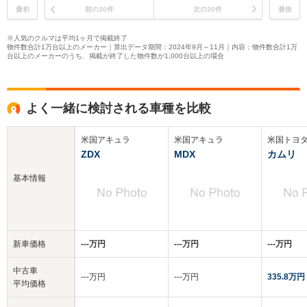
最初
前の30件
次の30件
最後
※人気のクルマは平均1ヶ月で掲載終了
物件数合計1万台以上のメーカー｜算出データ期間：2024年9月～11月｜内容：物件数合計1万
台以上のメーカーのうち、掲載が終了した物件数が1,000台以上の場合
よく一緒に検討される車種を比較
米国アキュラ
米国アキュラ
米国トヨ
ZDX
MDX
カムリ
基本情報
新車価格
‐‐‐万円
‐‐‐万円
‐‐‐万円
中古車
‐‐‐万円
‐‐‐万円
335.8万円
平均価格