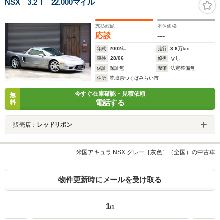
NSX 3.2 T 22.000マイル
支払総額
本体価格
応談
---
年式
2002
年
走行
3.6
万km
車検
'28/06
修復
なし
保証
保証無
整備
法定整備無
住所
茨城県つくばみらい市
今すぐ在庫確認・見積依頼
無
電話する
料
販売店：
レッドリボン
米国アキュラ NSX グレー［灰色］（全国）の中古車
物件更新時にメールを受け取る
1
/1