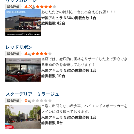
リッツガレージ
4.3
総合評価
点
あなただけの特別な一台に出会えるお店！！！
1
米国アキュラ NSXの
掲載台数
台
42
総掲載数
台
レッドリボン
4
総合評価
点
当店では、徹底的に価格をリサーチした上で安心でき
る車両のみを販売しております！
1
米国アキュラ NSXの
掲載台数
台
10
総掲載数
台
スクーデリア ミラージュ
0
総合評価
点
市場に出回らない希少車、ハイエンドスポーツカーを
メインに取り扱っております。
1
米国アキュラ NSXの
掲載台数
台
8
総掲載数
台