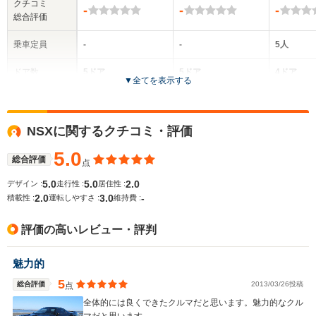
クチコミ
-
-
-
総合評価
乗車定員
-
-
5人
ドア数
5ドア
5ドア
4ドア
▼
全てを表示する
全高
全高
-m
-m
-
NSXに関するクチコミ・評価
5.0
総合評価
点
全幅
全幅
サイズ
-m
-m
-
5.0
5.0
2.0
デザイン :
走行性 :
居住性 :
全長
全長
(全長x全幅x全高)
2.0
3.0
-
積載性 :
運転しやすさ :
維持費 :
-m
-m
評価の高いレビュー・評判
ホイールベース
ホイールベース
ホイー
魅力的
-m
-m
5
総合評価
2013/03/26投稿
点
全体的には良くできたクルマだと思います。魅力的なクル