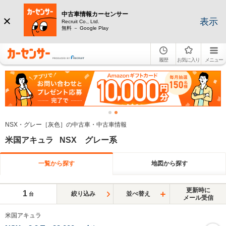
中古車情報カーセンサー
表示
Recruit Co., Ltd.
無料 － Google Play
履歴
お気に入り
メニュー
NSX・グレー［灰色］の中古車・中古車情報
米国アキュラ NSX グレー系
一覧から探す
地図から探す
更新時に
1
絞り込み
並べ替え
台
メール受信
米国アキュラ