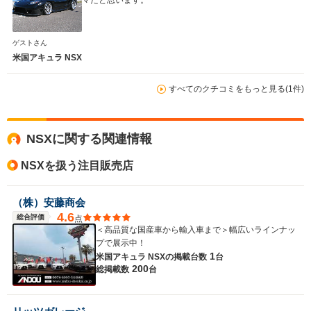
マだと思います。
WLTCモード
-
-
-
燃費
ゲストさん
米国アキュラ NSX
すべてのクチコミをもっと見る(1件)
排気量
3700cc
3500cc
2500～35
駆動方式
4WD
4WD
FF
NSXに関する関連情報
NSXを扱う注目販売店
（株）安藤商会
4.6
総合評価
点
＜高品質な国産車から輸入車まで＞幅広いラインナッ
プで展示中！
1
米国アキュラ NSXの
掲載台数
台
200
総掲載数
台