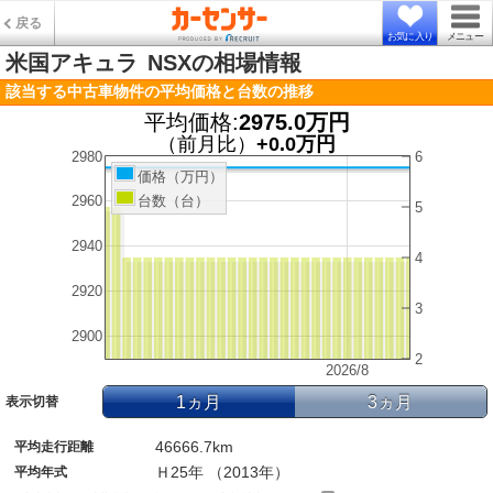
戻る
お気に入り
メニュー
米国アキュラ
NSXの相場情報
該当する中古車物件の平均価格と台数の推移
平均価格:
2975.0万円
（前月比）
+0.0万円
2980
6
価格（万円）
台数（台）
2960
5
2940
4
2920
3
2900
2
2026/8
1ヵ月
3ヵ月
表示切替
46666.7km
平均走行距離
Ｈ25年 （2013年）
平均年式