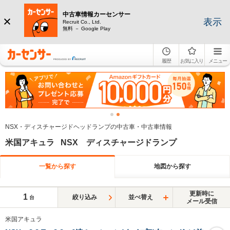
中古車情報カーセンサー
表示
Recruit Co., Ltd.
無料 － Google Play
履歴
お気に入り
メニュー
NSX・ディスチャージドヘッドランプの中古車・中古車情報
米国アキュラ NSX ディスチャージドランプ
一覧から探す
地図から探す
更新時に
1
絞り込み
並べ替え
台
メール受信
米国アキュラ