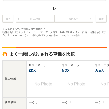
1
/1
最初
前の30件
次の30件
最後
※人気のクルマは平均1ヶ月で掲載終了
物件数合計1万台以上のメーカー｜算出データ期間：2024年9月～11月｜内容：物件数合計1万
台以上のメーカーのうち、掲載が終了した物件数が1,000台以上の場合
よく一緒に検討される車種を比較
米国アキュラ
米国アキュラ
米国トヨ
ZDX
MDX
カムリ
基本情報
新車価格
‐‐‐万円
‐‐‐万円
‐‐‐万円