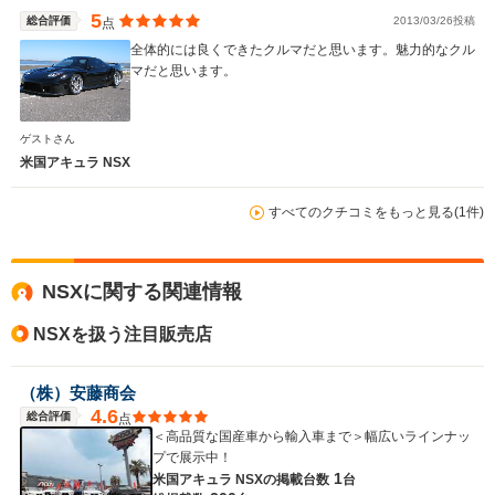
5
総合評価
2013/03/26投稿
点
全体的には良くできたクルマだと思います。魅力的なクル
マだと思います。
WLTCモード
-
-
-
燃費
ゲストさん
米国アキュラ NSX
すべてのクチコミをもっと見る(1件)
排気量
3700cc
3500cc
2500～35
駆動方式
4WD
4WD
FF
NSXに関する関連情報
NSXを扱う注目販売店
（株）安藤商会
4.6
総合評価
点
＜高品質な国産車から輸入車まで＞幅広いラインナッ
プで展示中！
1
米国アキュラ NSXの
掲載台数
台