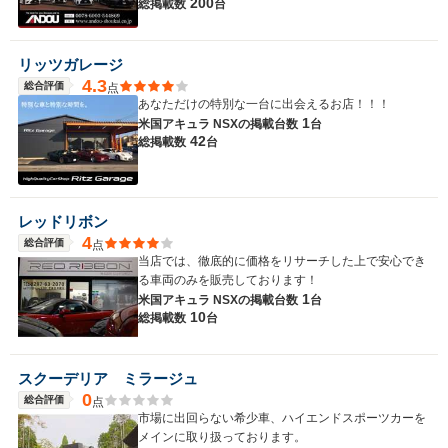
200
総掲載数
台
リッツガレージ
4.3
総合評価
点
あなただけの特別な一台に出会えるお店！！！
1
米国アキュラ NSXの
掲載台数
台
42
総掲載数
台
レッドリボン
4
総合評価
点
当店では、徹底的に価格をリサーチした上で安心でき
る車両のみを販売しております！
1
米国アキュラ NSXの
掲載台数
台
10
総掲載数
台
スクーデリア ミラージュ
0
総合評価
点
市場に出回らない希少車、ハイエンドスポーツカーを
メインに取り扱っております。