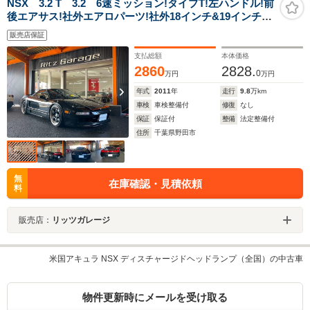
NSX 3.2 T 3.2 6速ミッション!タイプT!左ハンドル!前
後エアサス!社外エアロパーツ!社外18インチ&19インチ
AW!黒革電動シート!社外ナビ地デジ!バックカメラ!タル
販売店保証
ガトップ!
支払総額
本体価格
2860
2828.
0
万円
万円
年式
2011
年
走行
9.8
万km
車検
車検整備付
修復
なし
保証
保証付
整備
法定整備付
住所
千葉県野田市
無
在庫確認・見積依頼
料
販売店：
リッツガレージ
米国アキュラ NSX ディスチャージドヘッドランプ（全国）の中古車
物件更新時にメールを受け取る