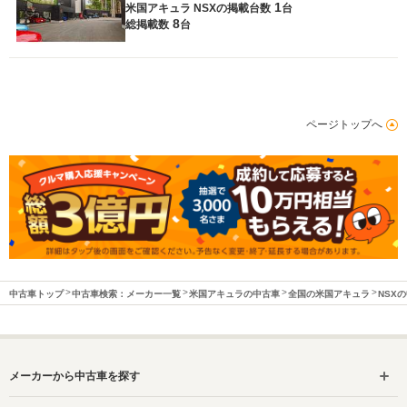
1
米国アキュラ NSXの
掲載台数
台
8
総掲載数
台
ページトップへ
中古車トップ
中古車検索：メーカー一覧
米国アキュラの中古車
全国の米国アキュラ
NSX
メーカーから中古車を探す