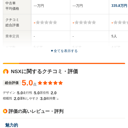
中古車
‐‐‐万円
‐‐‐万円
335.8万円
平均価格
クチコミ
-
-
-
総合評価
乗車定員
-
-
5人
ドア数
5ドア
5ドア
4ドア
▼
全てを表示する
全高
全高
-m
-m
-
NSXに関するクチコミ・評価
5.0
総合評価
点
全幅
全幅
サイズ
-m
-m
-
5.0
5.0
2.0
デザイン :
走行性 :
居住性 :
全長
全長
(全長x全幅x全高)
2.0
3.0
-
積載性 :
運転しやすさ :
維持費 :
-m
-m
評価の高いレビュー・評判
ホイールベース
ホイールベース
ホイー
魅力的
-m
-m