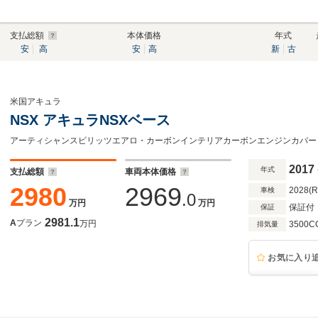
支払総額
本体価格
年式
安
高
安
高
新
古
米国アキュラ
NSX アキュラNSXベース
2017
年式
支払総額
車両本体価格
2980
2969
2028(
車検
.0
万円
万円
保証付
保証
2981.1
A
プラン
万円
3500C
排気量
お気に入り