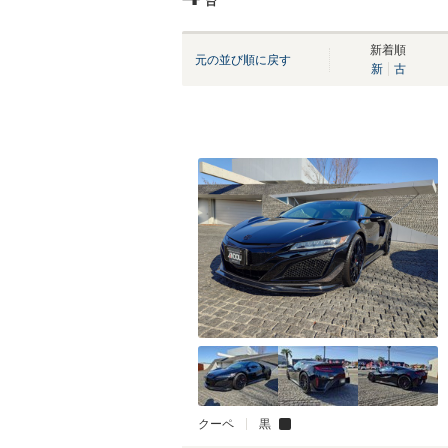
台
新着順
元の並び順に戻す
新
古
クーペ
黒