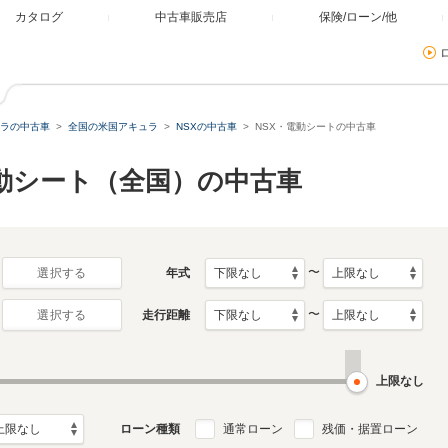
カタログ
中古車販売店
保険/ローン/他
ラの中古車
全国の米国アキュラ
NSXの中古車
NSX・電動シートの中古車
電動シート（全国）の中古車
〜
年式
選択する
〜
走行距離
選択する
上限なし
ローン種類
通常ローン
残価・据置ローン