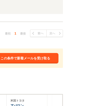
1
前へ
次へ
最初
最後
この条件で新着メールを受け取る
米国トヨタ
アバロン