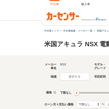
中古車
輸入車
中古車トップ
中古車検索：メーカー一覧
米国アキュ
米国アキュラ NSX 
メーカー
NSX
モデル・
車名
グレード
地域
市区町村
選択する
価格
下限なし
〜
ローン月々支払い価格