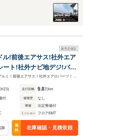
販売店保証
ハンドル!前後エアサス!社外エア
動シート!社外ナビ地デジ!バッ
希少モデルアキュラ！6速MT！タルガT！黒革電動シート！ナビフルセグ！社外アルミ！前後エアサス！社外エアロパーツ！デジタルインナーミラー！可変バルブ！ETC！
9.8
(H23)
万km
走行距離
備付
なし
修復歴
法定整備付
整備
C
フロア6MT
ミッション
無
在庫確認・見積依頼
追加
料