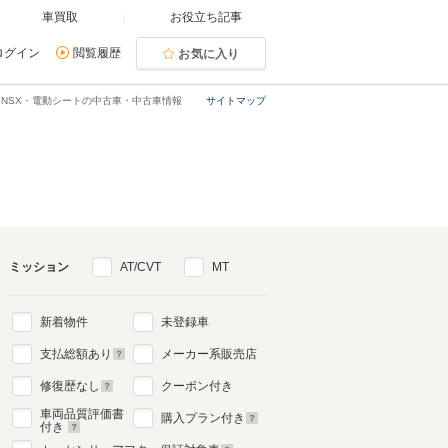
車買取
お役立ち記事
ログイン
閲覧履歴
お気に入り
NSX・電動シートの中古車・中古車情報
サイトマップ
ミッション
AT/CVT
MT
新着物件
未登録車
支払総額あり
メーカー系販売店
修復歴なし
クーポン付き
車両品質評価書
購入プラン付き
付き