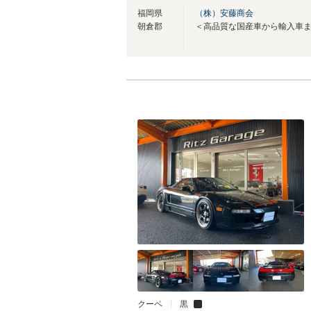
福岡県
（株）安藤商会
朝倉郡
クーペ
黒