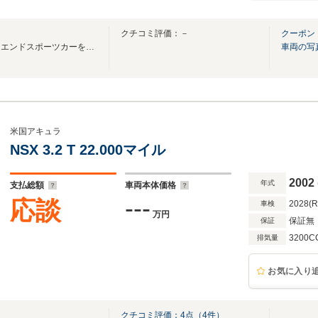
クチコミ評価：－
クーポン
市場に出回らない希少車、ハイエンドスポーツカーをメインに取り扱っております。
車両の写
米国アキュラ
NSX 3.2 T 22.000マイル
2002
年式
支払総額
車両本体価格
---
応談
2028(
車検
万円
保証無
保証
3200C
排気量
お気に入り
クチコミ評価：
4
点（
4
件）