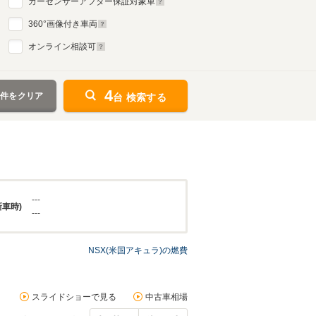
カーセンサーアフター保証対象車
360
°画像付き車両
オンライン相談可
4
条件をクリア
台 検索する
---
新車時)
---
NSX(米国アキュラ)の燃費
スライドショーで見る
中古車相場