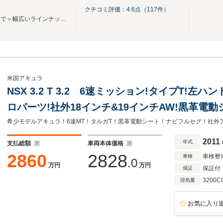
クチコミ評価：
4.6
点（
117
件）
＜高品質な国産車から輸入車まで＞幅広いラインナップで展示中！
米国アキュラ
NSX 3.2 T 3.2 6速ミッション!タイプT!左
ロパーツ!社外18インチ&19インチAW!黒革電
クカメラ!タルガトップ!
2011
年式
支払総額
車両本体価格
2860
2828
車検整
車検
.0
万円
万円
保証付
保証
3200C
排気量
お気に入り