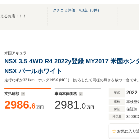
クチコミ評価：
4.3
点（
3
件）
会えるお店！！！
米国アキュラ
NSX 3.5 4WD R4 2022y登録 MY2017 米国ホ
NSX パールホワイト
2022
年式
支払総額
車両本体価格
2986
2981
車検整
車検
.6
.0
万円
万円
保証無
保証
3500C
排気量
お気に入り