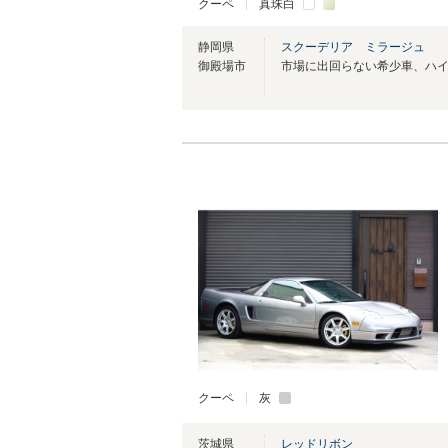
クーペ
真珠白
静岡県
スクーデリア ミラージュ
御殿場市
クーペ
灰
茨城県
レッドリボン