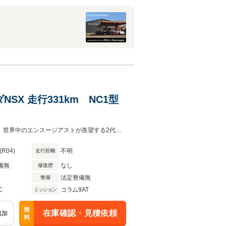
ンダNSX 走行331km NC1型
走行わずか331km ホンダ NSX (NC1) |おろしたて同様の輝きを放つ一台です。世界中のエンスージアストが羨望する2代目NSXが入庫致しました。内外装に傷は一切無いコンディションです。
(R04)
不明
走行距離
備無
なし
修復歴
法定整備無
整備
C
コラム9AT
ミッション
無
在庫確認・見積依頼
追加
料