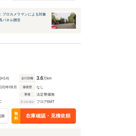
：プロカメラマンによる対象
真パネル贈呈
3.6
(H14)
万km
走行距離
R10)年08月
なし
修復歴
法定整備無
整備
C
フロア6MT
ミッション
無
在庫確認・見積依頼
追加
料