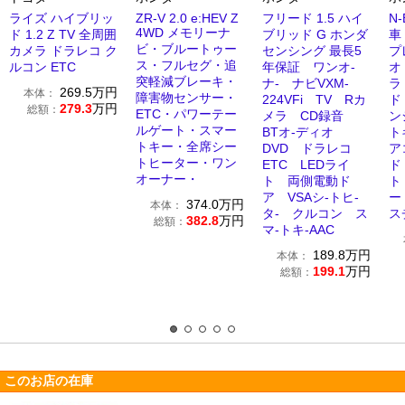
ライズ ハイブリッ
ZR-V 2.0 e:HEV Z
フリード 1.5 ハイ
N-
4WD メモリーナ
ド 1.2 Z TV 全周囲
ブリッド G ホンダ
車
ビ・ブルートゥー
カメラ ドラレコ ク
センシング 最長5
プ
ス・フルセグ・追
ルコン ETC
年保証 ワンオ-
オ
突軽減ブレーキ・
ナ- ナビVXM-
ラ
269.5
万円
本体：
障害物センサー・
224VFi TV Rカ
ド
279.3
万円
総額：
ETC・パワーテー
メラ CD録音
ン
ルゲート・スマー
BTオ-ディオ
ト
トキー・全席シー
DVD ドラレコ
ア
トヒーター・ワン
ETC LEDライ
ド
オーナー・
ト 両側電動ド
ト
ア VSAシ-トヒ-
ー
374.0
万円
本体：
タ- クルコン ス
ス
382.8
万円
総額：
マ-トキ-AAC
189.8
万円
本体：
199.1
万円
総額：
このお店の在庫