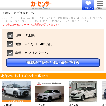
お気に入り
メニュー
シボレー
カプリスクーペ
(ライトグリーン) LowRider ローライダー 8ナンバー登録 HYD公認 2P6B セミレイン リアパワ
ーボール サブウーファー オーディオ デイトン13ワイヤー カラーリム ミューラル
この車はカーセンサーnetでの掲載が終了しております。
地域：埼玉県
価格：259万円～481万円
車種：カプリスクーペ
掲載終了物件と似た条件で検索
あなたにおすすめの中古車
［PR］
トヨタ
ホンダ
ホンダ
ホ