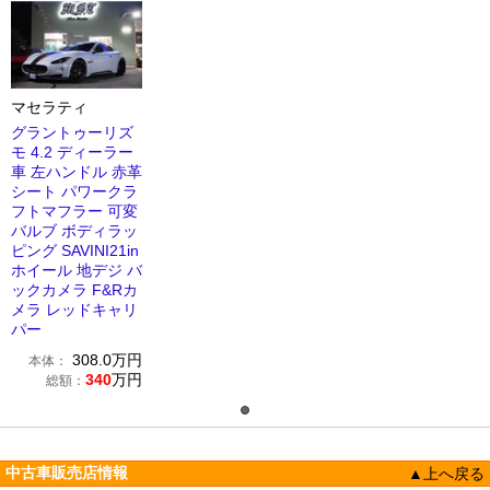
マセラティ
グラントゥーリズ
モ 4.2 ディーラー
車 左ハンドル 赤革
シート パワークラ
フトマフラー 可変
バルブ ボディラッ
ピング SAVINI21in
ホイール 地デジ バ
ックカメラ F&Rカ
メラ レッドキャリ
パー
308.0
万円
本体：
340
万円
総額：
中古車販売店情報
▲上へ戻る