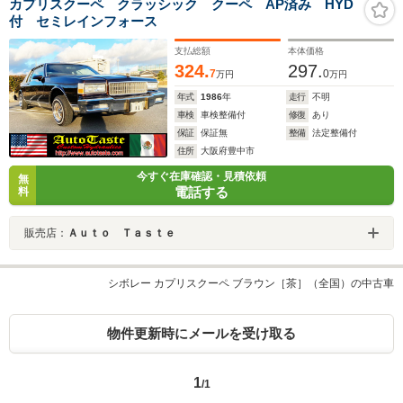
カプリスクーペ クラッシック クーペ AP済み HYD
付 セミレインフォース
支払総額
本体価格
324.
297.
7
0
万円
万円
年式
1986
年
走行
不明
車検
車検整備付
修復
あり
保証
保証無
整備
法定整備付
住所
大阪府豊中市
今すぐ在庫確認・見積依頼
無
電話する
料
販売店：
Ａｕｔｏ Ｔａｓｔｅ
シボレー カプリスクーペ ブラウン［茶］（全国）の中古車
物件更新時にメールを受け取る
1
/1