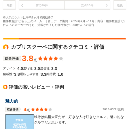
最初
前の30件
次の30件
最後
※人気のクルマは平均1ヶ月で掲載終了
物件数合計1万台以上のメーカー｜算出データ期間：2024年9月～11月｜内容：物件数合計1万
台以上のメーカーのうち、掲載が終了した物件数が1,000台以上の場合
カプリスクーペに関するクチコミ・評価
3.8
総合評価
点
4.0
3.0
3.3
デザイン :
走行性 :
居住性 :
3.8
3.3
1.0
積載性 :
運転しやすさ :
維持費 :
評価の高いレビュー・評判
魅力的
4
総合評価
2013/03/11投稿
点
維持は結構大変だが、好きな人は好きなクルマ。魅力的な
クルマだと思います。