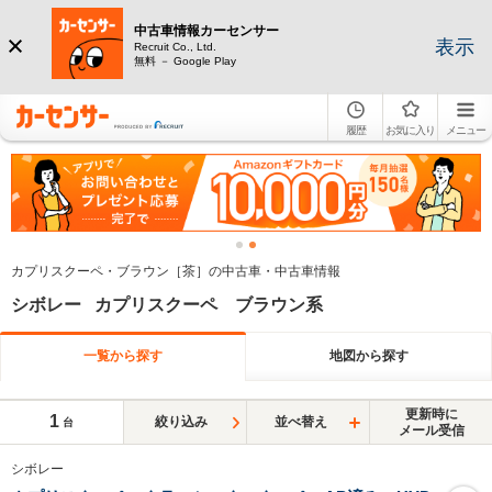
中古車情報カーセンサー
表示
Recruit Co., Ltd.
無料 － Google Play
履歴
お気に入り
メニュー
カプリスクーペ・ブラウン［茶］の中古車・中古車情報
シボレー カプリスクーペ ブラウン系
一覧から探す
地図から探す
更新時に
1
絞り込み
並べ替え
台
メール受信
シボレー