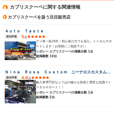
カプリスクーペに関する関連情報
カプリスクーペを扱う注目販売店
Ａｕｔｏ Ｔａｓｔｅ
5
総合評価
点
アメ車一筋29年！初心者の方でも安心。トータルサポ
ートします！お気軽にご相談下さい
1
シボレー カプリスクーペの
掲載台数
台
10
総掲載数
台
Ｎｉｎａ Ｒｏｓｓ Ｃｕｓｔｏｍ ニーナロスカスタム ＪＵ適正販売店
4.6
総合評価
点
輸入車専門店ならではの確かな技術と豊富な知識でト
ータルサポート！！
1
シボレー カプリスクーペの
掲載台数
台
2
総掲載数
台