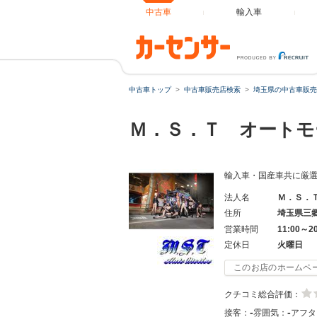
中古車
輸入車
中古車トップ
中古車販売店検索
埼玉県の中古車販売
Ｍ．Ｓ．Ｔ オート
輸入車・国産車共に厳選
法人名
Ｍ．Ｓ．
住所
埼玉県三
営業時間
11:00～2
定休日
火曜日
このお店のホームペ
クチコミ総合評価：
-
-
接客：
雰囲気：
アフタ