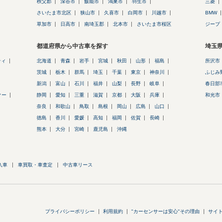
秩父郡
深谷市
飯能市
鴻巣市
羽生市
三菱
さいたま市北区
狭山市
久喜市
白岡市
川越市
BMW
草加市
日高市
南埼玉郡
北本市
さいたま市桜区
ジープ
都道府県から中古車を探す
埼玉
ティ
北海道
青森
岩手
宮城
秋田
山形
福島
所沢市
茨城
栃木
群馬
埼玉
千葉
東京
神奈川
ふじみ
新潟
富山
石川
福井
山梨
長野
岐阜
春日部
クー
静岡
愛知
三重
滋賀
京都
大阪
兵庫
和光市
奈良
和歌山
鳥取
島根
岡山
広島
山口
徳島
香川
愛媛
高知
福岡
佐賀
長崎
熊本
大分
宮崎
鹿児島
沖縄
入車
車買取・車査定
中古車リース
プライバシーポリシー
利用規約
"カーセンサーは安心"その理由
サイ