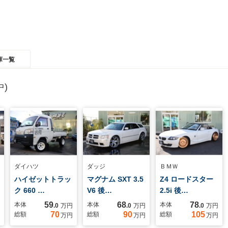
庫一覧
)
ダイハツ
ダッジ
ＢＭＷ
ハイゼットトラッ
マグナム SXT 3.5
Z4 ロードスター
ク 660 …
V6 後…
2.5i 後…
59
68
78
本体
本体
本体
.0
万円
.0
万円
.0
万円
70
90
105
総額
総額
総額
万円
万円
万円