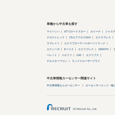
車種から中古車を探す
マイバッハ
GT Cロードスター
カリーナ
ジャス
クロストレック
C5エアクロスSUV
エクスプレス
ラグレイト
エクスプローラースポーツトラック
エクシーガ
Eペイス
エクスプレス
288GTO
ベレット
メルファ
C40
エクリプス
テルスターワゴン
ランドクルーザープラド
中古車情報カーセンサー関連サイト
中古車情報ならカーセンサー
カーセンサーエッジ・輸