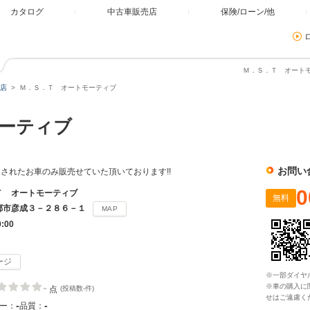
カタログ
中古車販売店
保険/ローン/他
Ｍ．Ｓ．Ｔ オートモ
店
Ｍ．Ｓ．Ｔ オートモーティブ
モーティブ
お問い
されたお車のみ販売せていた頂いております!!
0
Ｔ オートモーティブ
無料
郷市彦成３－２８６－１
MAP
0:00
ージ
※一部ダイヤ
-
※車の購入に
点
(投稿数-件)
せはご遠慮く
-
-
ー：
品質：