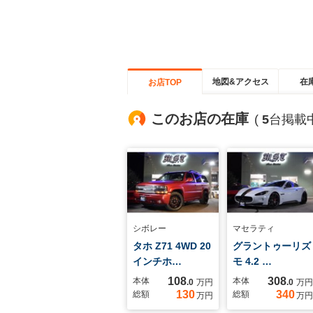
地図&アクセス
在
お店TOP
このお店の在庫
(
5
台掲載中
シボレー
マセラティ
タホ Z71 4WD 20
グラントゥーリズ
インチホ…
モ 4.2 …
108
308
本体
本体
.0
万円
.0
万円
130
340
総額
総額
万円
万円