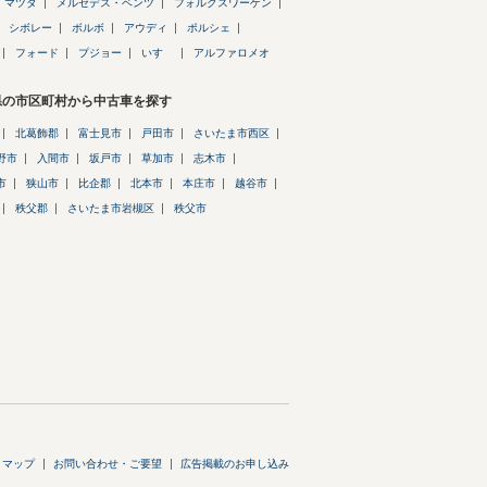
マツダ
メルセデス・ベンツ
フォルクスワーゲン
シボレー
ボルボ
アウディ
ポルシェ
フォード
プジョー
いすゞ
アルファロメオ
県の市区町村から中古車を探す
北葛飾郡
富士見市
戸田市
さいたま市西区
野市
入間市
坂戸市
草加市
志木市
市
狭山市
比企郡
北本市
本庄市
越谷市
秩父郡
さいたま市岩槻区
秩父市
トマップ
お問い合わせ・ご要望
広告掲載のお申し込み