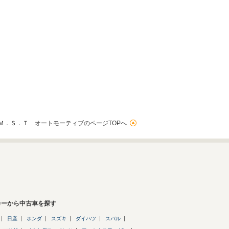
Ｍ．Ｓ．Ｔ オートモーティブのページTOPへ
カーから中古車を探す
日産
ホンダ
スズキ
ダイハツ
スバル