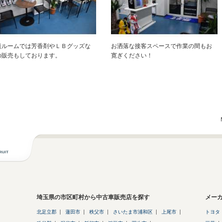
談ルームでは芳香剤やＬＢグッズな
お洒落な接客スペースで作業の間もお
の販売もしております。
寛ぎください！
埼玉県の市区町村から中古車販売店を探す
メー
北足立郡
蓮田市
秩父市
さいたま市浦和区
上尾市
トヨタ