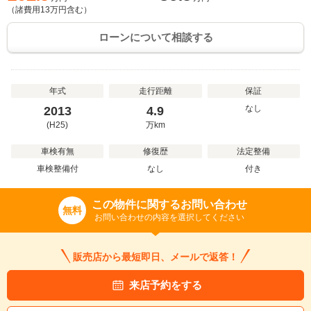
（諸費用
13
万円含む）
ローンについて相談する
年式
走行距離
保証
なし
2013
4.9
(H25)
万
km
車検有無
修復歴
法定整備
車検整備付
なし
付き
この物件に関するお問い合わせ
無料
お問い合わせの内容を選択してください
販売店から最短即日、メールで返答！
来店予約をする