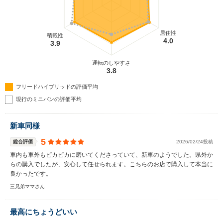
居住性
積載性
4.0
3.9
運転のしやすさ
3.8
フリードハイブリッドの評価平均
現行のミニバンの評価平均
新車同様
5
総合評価
2026/02/24投稿
車内も車外もピカピカに磨いてくださっていて、新車のようでした。県外か
らの購入でしたが、安心して任せられます。こちらのお店で購入して本当に
良かったです。
三兄弟ママさん
最高にちょうどいい