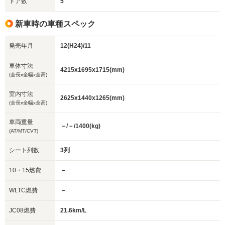
ドア数
5
新車時の車種スペック
発売年月
12(H24)/11
車体寸法
4215x1695x1715(mm)
(全長x全幅x全高)
室内寸法
2625x1440x1265(mm)
(全長x全幅x全高)
車両重量
－/－/1400(kg)
(AT/MT/CVT)
シート列数
3列
10・15燃費
－
WLTC燃費
－
JC08燃費
21.6km/L