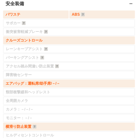
安全装備
パワステ
ABS
サポカー
衝突被害軽減ブレーキ
クルーズコントロール
レーンキープアシスト
パーキングアシスト
アクセル踏み間違い防止装置
障害物センサー
エアバッグ：運転席/助手席/－/－
頸部衝撃緩和ヘッドレスト
全周囲カメラ
カメラ：－/－/－
モニター：－/－
横滑り防止装置
ヒルディセントコントロール