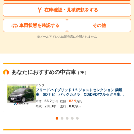
在庫確認・見積依頼をする
車両状態を確認する
その他
※メールアドレスは販売店に公開されません
入力途中の情報を保存しますか？
※次回問い合わせをする際に自動入力されます
あなたにおすすめの中古車
※保存された情報は
90
日で破棄されます
［PR］
ホンダ
いいえ
はい
フリードハイブリッド 1.5 ジャストセレクション 禁煙
車 SDナビ バックカメラ CD/DVD/フルセグ再生
HIDヘッド クルーズコントロール 両側電動スライド
66.2
82.9
本体：
万円
総額：
万円
ドア ビルトインETC オートエアコン スマートキー
2013
8.0
年式：
年
走行：
万km