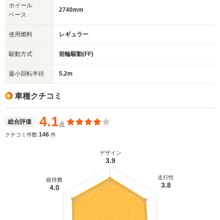
ホイール
2740mm
ベース
使用燃料
レギュラー
駆動方式
前輪駆動(FF)
最小回転半径
5.2m
車種クチコミ
4.1
総合評価
点
146
クチコミ件数
件
デザイン
3.9
走行性
維持費
3.8
4.0