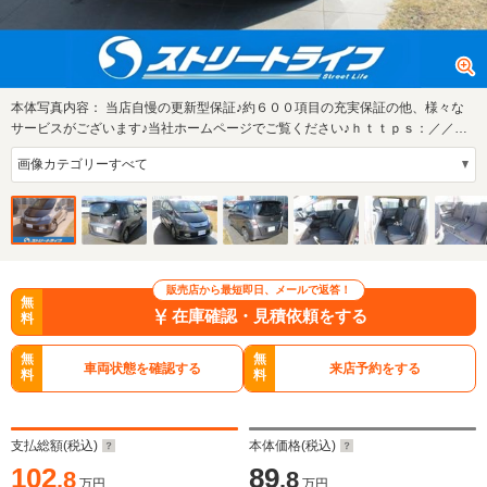
本体写真内容：
当店自慢の更新型保証♪約６００項目の充実保証の他、様々な
サービスがございます♪当社ホームページでご覧ください♪ｈｔｔｐｓ：／／ｗ
ｗｗ．ｓ…
販売店から最短即日、メールで返答！
無
在庫確認・見積依頼をする
料
無
無
車両状態を確認する
来店予約をする
料
料
支払総額(税込)
本体価格(税込)
102
89
.8
.8
万円
万円