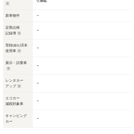
リ済込
新車物件
－
定期点検
－
記録簿
登録
済未
(届出)
－
使用車
展示・試乗車
－
レンタカー
－
アップ
エコカー
－
減税対象車
キャンピング
－
カー