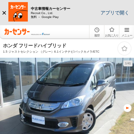
中古車情報カーセンサー
アプリで開く
Recruit Co., Ltd.
無料 － Google Play
履歴
お気に入り
メニュー
ホンダ フリードハイブリッド
1.5 ジャストセレクション （グレー）6.1インチナビ/バックカメラ/ETC
1/41