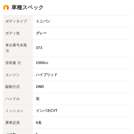
車種スペック
ボディタイプ
ミニバン
ボディ色
グレー
車台番号末尾
373
排気量
1500cc
エンジン
ハイブリッド
駆動方式
2WD
ハンドル
右
ミッション
インパネCVT
乗車定員
6名