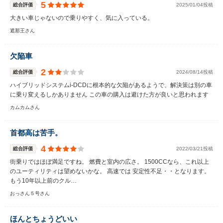
5
総合評価
2025/01/04投稿
大きい車じゃないので乗りやすく、気に入っている。
遮那王さん
欠陥車
2
総合評価
2024/08/14投稿
ハイブリッドシステムi-DCDに根本的な欠陥があるようで、解決策は別の車
に乗り変えるしかありません この車の購入は避けた方が良いと思われます
カムカムさん
首都高は苦手。
4
総合評価
2022/03/21投稿
街乗りではほぼ満足ですね。 燃費と室内の広さ。 1500CCなら、これ以上
のユーティリティは望めないかな。 高速では 安定性不足・・となります。
もう10年以上前のクル…
おっさん５号さん
ほんとちょうどいい