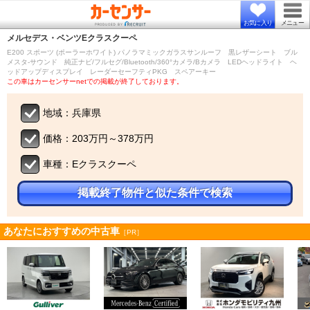
お気に入り
メニュー
メルセデス・ベンツ
Eクラスクーペ
E200 スポーツ (ポーラーホワイト) パノラマミックガラスサンルーフ 黒レザーシート ブル
メスタ-サウンド 純正ナビ/フルセグ/Bluetooth/360°カメラ/Bカメラ LEDヘッドライト ヘ
ッドアップディスプレイ レーダーセーフティPKG スペアーキー
この車はカーセンサーnetでの掲載が終了しております。
地域：兵庫県
価格：203万円～378万円
車種：Eクラスクーペ
掲載終了物件と似た条件で検索
あなたにおすすめの中古車
［PR］