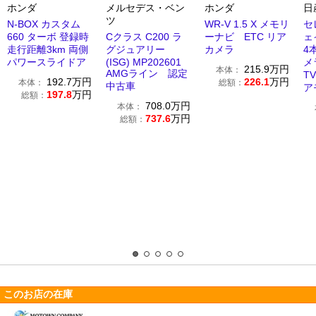
ホンダ
メルセデス・ベン
ホンダ
日
ツ
N-BOX カスタム
WR-V 1.5 X メモリ
セ
660 ターボ 登録時
Cクラス C200 ラ
ーナビ ETC リア
ェ
走行距離3km 両側
グジュアリー
カメラ
4
パワースライドア
(ISG) MP202601
メ
215.9
万円
本体：
AMGライン 認定
T
192.7
万円
226.1
万円
本体：
総額：
中古車
ア
197.8
万円
総額：
708.0
万円
本体：
737.6
万円
総額：
このお店の在庫