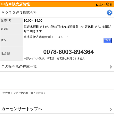
中古車販売店情報
▲上へ戻る
ＭＯＴＯＷＮ株式会社
10:00～19:00
営業時間
毎週水曜日ですがご連絡頂ければ時間外でも定休日でもご対応さ
定休日
せて頂きます
兵庫県伊丹市瑞穂町１－３４－１
住所
0078-6003-894364
電話
一部ダイヤル回線、IP電話、光電話は利用できません
この販売店の在庫一覧
中古車トップ
中古車一覧
掲載終了
カーセンサートップへ