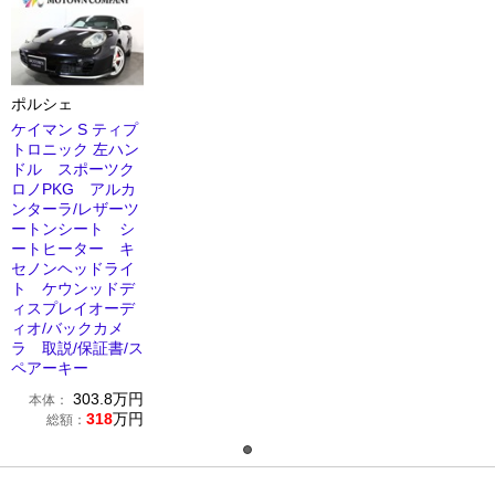
ポルシェ
ケイマン S ティプ
トロニック 左ハン
ドル スポーツク
ロノPKG アルカ
ンターラ/レザーツ
ートンシート シ
ートヒーター キ
セノンヘッドライ
ト ケウンッドデ
ィスプレイオーデ
ィオ/バックカメ
ラ 取説/保証書/ス
ペアーキー
303.8
万円
本体：
318
万円
総額：