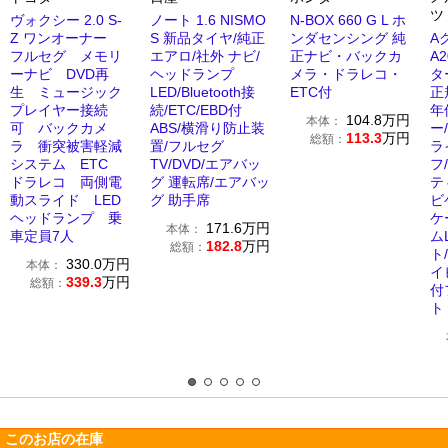
ツ
ヴォクシー 2.0 S-
ノート 1.6 NISMO
N-BOX 660 G L ホ
Z ワンオーナー
S 新品タイヤ/純正
ンダセンシング 純
A
フルセグ メモリ
エアロ/社外 ナビ/
正ナビ・バックカ
A
ーナビ DVD再
ヘッドランプ
メラ・ドラレコ・
タ
生 ミュージック
LED/Bluetooth接
ETC付
正
プレイヤー接続
続/ETC/EBD付
年
104.8
万円
本体：
可 バックカメ
ABS/横滑り防止装
ー
113.3
万円
総額：
ラ 衝突被害軽減
置/フルセグ
ラ
システム ETC
TV/DVD/エアバッ
フ
ドラレコ 両側電
グ 運転席/エアバッ
テ
動スライド LED
グ 助手席
ビ
ヘッドランプ 乗
ケ
171.6
万円
本体：
車定員7人
ム
182.8
万円
総額：
ト
330.0
万円
本体：
イ
339.3
万円
総額：
付
ト
このお店の在庫