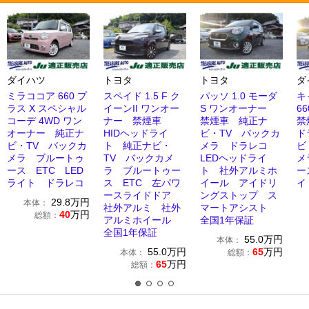
ダイハツ
トヨタ
トヨタ
ダ
ミラココア 660 プ
スペイド 1.5 F ク
パッソ 1.0 モーダ
キ
ラス X スペシャル
イーンII ワンオー
S ワンオーナー
66
コーデ 4WD ワン
ナー 禁煙車
禁煙車 純正ナ
禁
オーナー 純正ナ
HIDヘッドライ
ビ・TV バックカ
ド
ビ・TV バックカ
ト 純正ナビ・
メラ ドラレコ
ビ
メラ ブルートゥ
TV バックカメ
LEDヘッドライ
メ
ース ETC LED
ラ ブルートゥー
ト 社外アルミホ
ー
ライト ドラレコ
ス ETC 左パワ
イール アイドリ
イ
ースライドドア
ングストップ ス
29.8
万円
本体：
社外アルミ 社外
マートアシスト
40
万円
総額：
アルミホイール
全国1年保証
全国1年保証
55.0
万円
本体：
55.0
万円
65
万円
本体：
総額：
65
万円
総額：