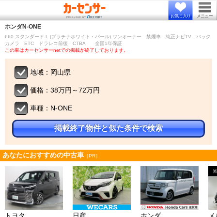
お気に入り
メニュー
ホンダ
N-ONE
660 スタンダード L (プラチナホワイト・パール) ワンオーナー 禁煙車 純正ナビTV バック
カメラ ETC ドラレコ前後 CTBA 全国1年保証
この車はカーセンサーnetでの掲載が終了しております。
地域：岡山県
価格：38万円～72万円
車種：N-ONE
掲載終了物件と似た条件で検索
あなたにおすすめの中古車
［PR］
トヨタ
日産
ホンダ
メ