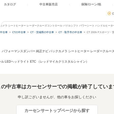
カタログ
中古車販売店
保険/ローン/他
バックカメラ シートヒーター レーダークルーズコントロール パドルシフト パワーシート ハンドルヒー
中古車
CTの中古車
CT・茨城県の中古車
CT・取手市の中古車
CT 200h Fスポー
ーツ パフォーマンスダンパー 純正ナビ バックカメラ シートヒーター レーダークルー
ル LEDヘッドライト ETC （レッドマイカクリスタルシャイン）
この中古車はカーセンサーでの掲載が終了していま
申し訳ございませんが、他の車をお探しください
カーセンサートップページから探す