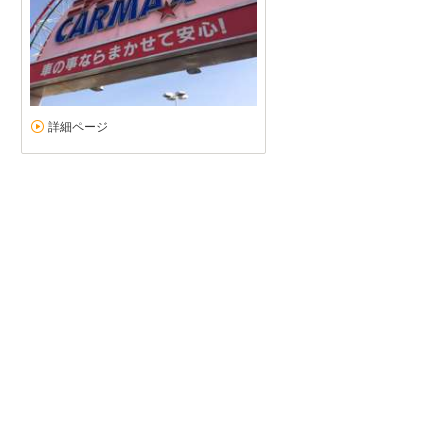
詳細ページ
目当ての車
5
5
5
5
接客：
雰囲気：
アフター：
品質：
総合評価
点
目当ての車がニチエイ・カーマックスさんにあり、すぐに購入を決めま
で、おススメです。
続きを読む
ホンダ ステップワゴン（2024/06購入）
2026/04/06投稿
仁☆さん