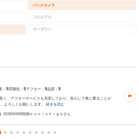
バックカメラ
フルエアロ
ローダウン
5
5
5
5
客：
雰囲気：
アフター：
品質：
良く、アフターサービスも充実しており、安心して車に乗ることが
い、よろしくお願いします。
続きを読む
入）
2026/04/08投稿
ｋｕｎｉｓｈｉｇｅさん