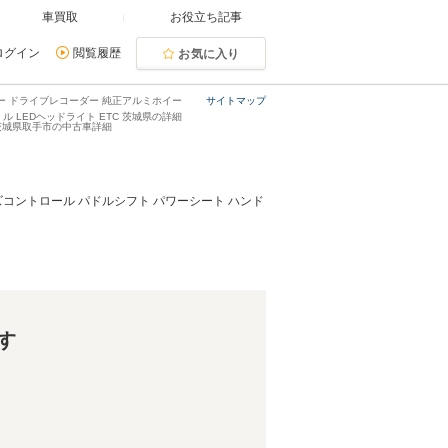
車買取
お役立ち記事
ログイン
閲覧履歴
お気に入り
ター ドライブレコーダー 純正アルミホイー
サイトマップ
ル LEDヘッドライト ETC 茨城県の詳細
ツ・茨城県取手市の中古車詳細
ズコントロール パドルシフト パワーシート ハンド
す