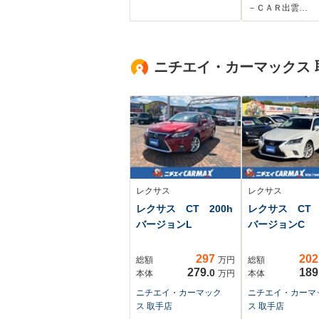
ト ETC
Bluetooth接
－ＣＡＲ出雲…
入力端子 ハイ
ムアシスト ド
コ 踏み間違い
ニチエイ・カーマックス 
装置 車線逸脱
レクサス
レクサス
レクサス CT 200h
レクサス CT 
バージョンL
バージョンC
297
202
総額
万円
総額
279
189
.0
本体
万円
本体
ニチエイ・カーマック
ニチエイ・カーマ
ス 取手店
ス 取手店