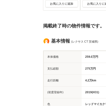
お気に入りに追加
お気に入りに
掲載終了時の物件情報です。
基本情報
(レクサス CT 茨城県)
本体価格
259.0万円
支払総額
275万円
走行距離
4.2万km
(初度登録年)
2019(H31)
色
レッドマイカク