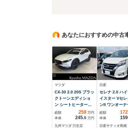
あなたにおすすめの中古
マツダ
日産
CX-30 2.0 20S ブラッ
セレナ 2.0 ハ
クトーンエディショ
イスター Vセ
ン シートヒーター
ンII ワンオー
ハンドルヒーター
側電動スライド
259
172
総額
万円
総額
運転席電動シート
ア 全方位カ
245
159
.0
本体
万円
本体
パワーリフトゲー
ETC ナビ
九州マツダ 穴生店
日産サティオ島根