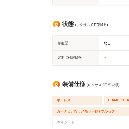
状態
(レクサス CT 茨城県)
修復歴
なし
定期点検記録簿
－
装備仕様
(レクサス CT 茨城県)
キーレス
CD/MD：CD
カーナビ / TV：メモリー他 / フルセグ
本革シート