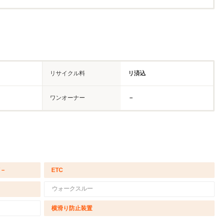
リサイクル料
リ済込
ワンオーナー
－
/－
ETC
ウォークスルー
横滑り防止装置