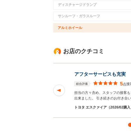
ディスチャージドランプ
サンルーフ・ガラスルーフ
アルミホイール
お店のクチコミ
アフターサービスも充実
5
接
総合評価
点
 次回購入時も宜しく
担当の方々含め、スタッフの接客も
出来ました。 引き続きのお付き合
トヨタ エスクァイア（2026/02購