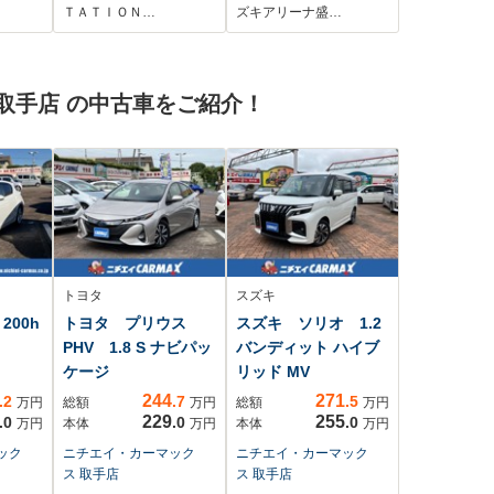
続 USB
Bluetooth機能対応
ングストップ/横滑り
ＴＡＴＩＯＮ…
ズキアリーナ盛…
ビー
フロアマット ワン
防止機能/盗難防止シ
ラレ
オーナー スマート
ステム/アダプティブ
防止
キー 電動格納ドア
クルーズコントロー
取手店 の中古車をご紹介！
警報
ミラー 運転席シー
ル
トヒーター LEDヘ
ッドランプ 車検整
備付 ディーラー保
証付
トヨタ
スズキ
200h
トヨタ プリウス
スズキ ソリオ 1.2
PHV 1.8 S ナビパッ
バンディット ハイブ
ケージ
リッド MV
244
271
.2
.7
.5
万円
総額
万円
総額
万円
229
255
.0
.0
.0
万円
本体
万円
本体
万円
ック
ニチエイ・カーマック
ニチエイ・カーマック
ス 取手店
ス 取手店