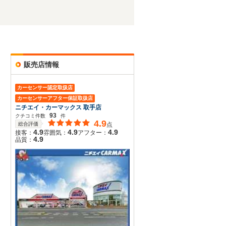
販売店情報
カーセンサー認定取扱店
カーセンサーアフター保証取扱店
ニチエイ・カーマックス 取手店
93
クチコミ件数
件
4.9
総合評価
点
4.9
4.9
4.9
接客：
雰囲気：
アフター：
4.9
品質：