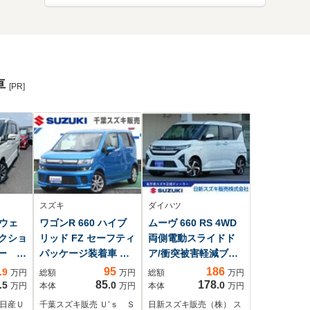
車
[PR]
スズキ
ダイハツ
イウェ
ワゴンR 660 ハイブ
ムーヴ 660 RS 4WD
レクショ
リッド FZ セーフティ
両側電動スライドド
ナー 両
パッケージ装着車 ナ
ア/衝突被害軽減ブレ
ド
ビ ドラレコ
ーキ/プッシュスター
95
186
.9
万円
総額
万円
総額
万円
メラ
ETC フロアマッ
ト/オートエアコン/オ
85
178
.5
.0
.0
万円
本体
万円
本体
万円
ト 禁煙車
ートライト/アイドリ
 日産Ｕ
千葉スズキ販売 Ｕ’ｓ Ｓ
日新スズキ販売（株） ス