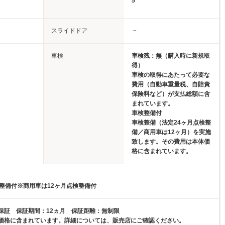
5
スライドドア
－
車検
車検残：無（購入時に新規取
得）
車検の取得にあたって必要な
費用（自動車重量税、自賠責
保険料など）が支払総額に含
まれています。
車検整備付
車検整備（法定24ヶ月点検整
備／商用車は12ヶ月）を実施
致します。その費用は本体価
格に含まれています。
検整備付※商用車は12ヶ月点検整備付
保証 保証期間：12ヵ月 保証距離：無制限
価格に含まれています。詳細については、販売店にご確認ください。