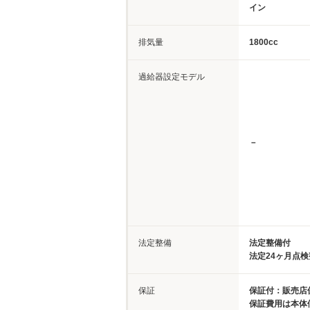
イン
排気量
1800cc
過給器設定モデル
－
法定整備
法定整備付
法定24ヶ月点
保証
保証付：販売店
保証費用は本体