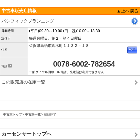
中古車販売店情報
▲上へ戻る
パシフィックプランニング
(平日)09:30～19:00 (日・祝)10:00～18:30
営業時間
毎週月曜日、第２・第４日曜日
定休日
佐賀県鳥栖市真木町１１３２－１８
住所
0078-6002-782654
電話
一部ダイヤル回線、IP電話、光電話は利用できません
この販売店の在庫一覧
中古車トップ
中古車一覧
掲載終了
カーセンサートップへ