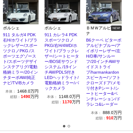
ポルシェ
ポルシェ
ＢＭＷアルピ
NEW!
ナ
911 タルガ4 PDK
911 カレラ4 PDK
右H/ホワイト/ブラ
スポーツクロノ
B6クーペ ビターボ
ックレザー/スポー
PKG/右H/4WD/ホ
アルピナブルー/ア
ツクロノPKG./ス
ワイト/ブラックレ
イボリーレザー/左
ポーツエグゾース
ザー/シートヒータ
H/D車/サンルー
ト/スポーツデザイ
ー/BOSEサウンド
フ/20インチAW/サ
ンステアリグ/電動
システム./19イン
イドストライ
格納ミラー/20イン
チAW/PDLS付き
プ/harmankardon
チターボAW/純正
LEDヘッドライト/
スピーカー/ソフト
ナビ/TV/Bカメラ
電動格納ミラー/バ
クローズドア/メモ
ックカメラ
リ付きPシート/シ
1468.0
万円
本体：
ートヒーター&ベ
1490
万円
1148.0
万円
総額：
本体：
ンチレーション/ド
1170
万円
総額：
ラレコ&レーダー
888.0
万円
本体：
910
万円
総額：