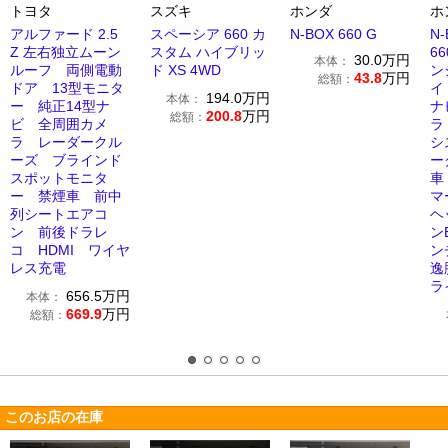
トヨタ
スズキ
ホンダ
ホ
アルファード 2.5
スペーシア 660 カ
N-BOX 660 G
N
Z 左右独立ムーン
スタム ハイブリッ
6
30.0
万円
本体：
ルーフ 両側電動
ド XS 4WD
ン
43.8
万円
総額：
ドア 13型モニタ
イ
194.0
万円
本体：
ー 純正14型ナ
ナ
200.8
万円
総額：
ビ 全周囲カメ
ラ
ラ レーダークル
シ
ーズ ブラインド
ー
スポットモニタ
車
ー 禁煙車 前中
マ
列シートエアコ
ヘ
ン 前後ドラレ
ン
コ HDMI ワイヤ
ン
レス充電
逸
ラ
656.5
万円
本体：
669.9
万円
総額：
このお店の在庫