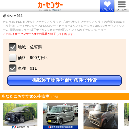
お気に入り
メニュー
ポルシェ
911
カレラ4S PDK (バサルトブラックメタリック) 右H/バサルトブラックメタリック/赤革/18wayメ
モリ付きPシート/サンルーフ/PDCC/シートヒーター&ベンチレーション/BOSEサラウンドシス
テム/電動格納ミラー/純正ナビ/TV/Bカメラ/純正20インチAW/ドラレコ/レーダー
この車はカーセンサーnetでの掲載が終了しております。
地域：佐賀県
価格：900万円～
車種：911
掲載終了物件と似た条件で検索
あなたにおすすめの中古車
［PR］