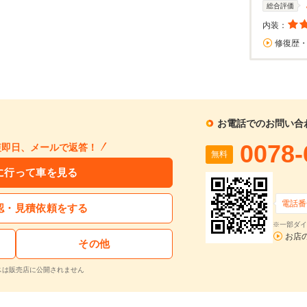
総合評価
内装：
修復歴
お電話でのお問い合
0078-
短即日、メールで返答！
無料
に行って車を見る
電話番
認・見積依頼をする
※一部ダイ
お店
その他
スは販売店に公開されません