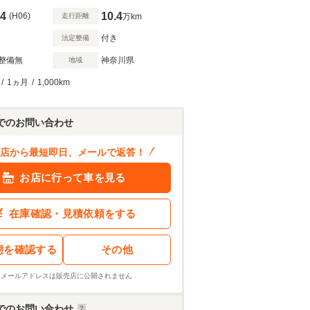
4
10.4
(H06)
走行距離
万km
付き
法定整備
整備無
神奈川県
地域
/
1ヵ月
/
1,000km
でのお問い合わせ
店から最短即日、メールで返答！
お店に行って車を見る
在庫確認・見積依頼をする
態を確認する
その他
※メールアドレスは販売店に公開されません
でのお問い合わせ