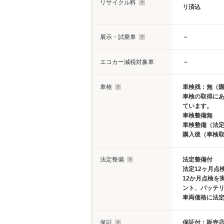
リサイクル料
リ済込
展示・試乗車
－
エコカー減税対象車
－
車検
車検残：無（
車検の取得に
ています。
車検整備無
車検整備（法定
購入後（車検
法定整備
法定整備付
法定12ヶ月点
12か月点検を
ント、バッテ
車両価格に法定
保証
保証付：販売店