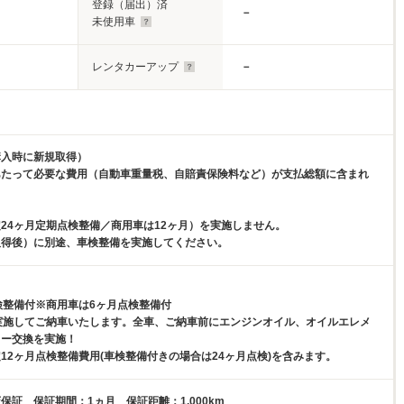
登録（届出）済
－
未使用車
レンタカーアップ
－
購入時に新規取得）
あたって必要な費用（自動車重量税、自賠責保険料など）が支払総額に含まれ
24ヶ月定期点検整備／商用車は12ヶ月）を実施しません。
取得後）に別途、車検整備を実施してください。
検整備付※商用車は6ヶ月点検整備付
実施してご納車いたします。全車、ご納車前にエンジンオイル、オイルエレメ
リー交換を実施！
12ヶ月点検整備費用(車検整備付きの場合は24ヶ月点検)を含みます。
保証 保証期間：1ヵ月 保証距離：1,000km