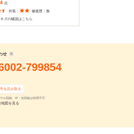
4
点
外装：
修復歴：
無
・キズの確認はこちら
わせ
6002-799854
号を読み取る
ヤル回線、IP・光回線は利用不可
の地図を見る