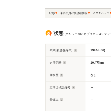
状態
車両品質評価詳細情報
基本スペック
状態
(ポルシェ 968カブリオレ 3.0 
年式(初度登録年)
1994(H06)
走行距離
10.4万km
修復歴
なし
定期点検記録簿
－
禁煙車
－