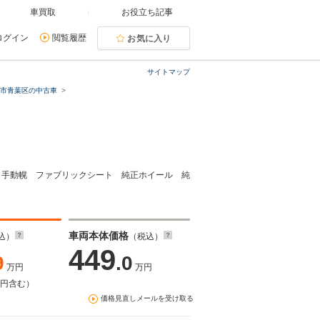
車買取
お役立ち記事
ログイン
閲覧履歴
お気に入り
サイトマップ
浜市青葉区の中古車
 手動幌 ファブリックシート 純正ホイール 純
車両本体価格
込）
（税込）
449
9
.0
万円
万円
万円含む）
価格見直しメールを受け取る