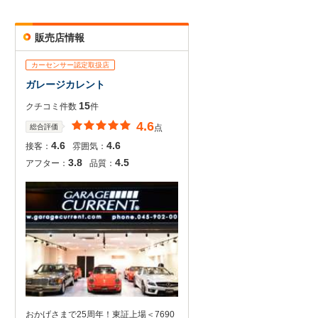
販売店情報
カーセンサー認定取扱店
ガレージカレント
15
クチコミ件数
件
4.6
総合評価
点
4.6
4.6
接客：
雰囲気：
3.8
4.5
アフター：
品質：
おかげさまで25周年！東証上場＜7690