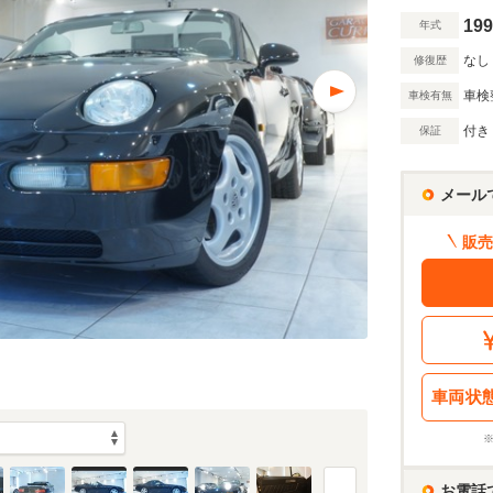
199
年式
なし
修復歴
車検
車検有無
付き
保証
メール
販売
車両状
お電話