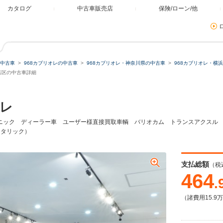
カタログ
中古車販売店
保険/ローン/他
中古車
968カブリオレの中古車
968カブリオレ・神奈川県の中古車
968カブリオレ・横
青葉区の中古車詳細
オレ
トロニック ディーラー車 ユーザー様直接買取車輌 バリオカム トランスアクスル
メタリック）
支払総額
（税
464
.
（諸費用15.9