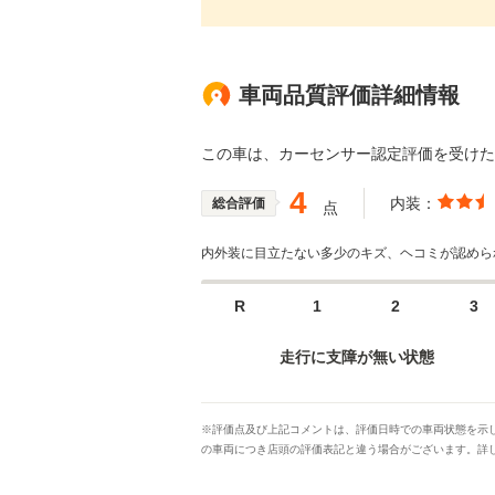
車両品質評価詳細情報
この車は、カーセンサー認定評価を受け
4
内装：
総合評価
点
内外装に目立たない多少のキズ、ヘコミが認めら
R
1
2
3
走行に支障が無い状態
※評価点及び上記コメントは、評価日時での車両状態を示し
の車両につき店頭の評価表記と違う場合がございます。詳し