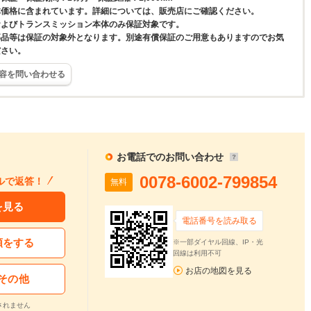
体価格に含まれています。詳細については、販売店にご確認ください。
およびトランスミッション本体のみ保証対象です。
部品等は保証の対象外となります。別途有償保証のご用意もありますのでお気
ださい。
容を問い合わせる
お電話でのお問い合わせ
0078-6002-799854
ルで返答！
無料
を見る
電話番号を読み取る
頼をする
※一部ダイヤル回線、IP・光
回線は利用不可
お店の地図を見る
その他
されません