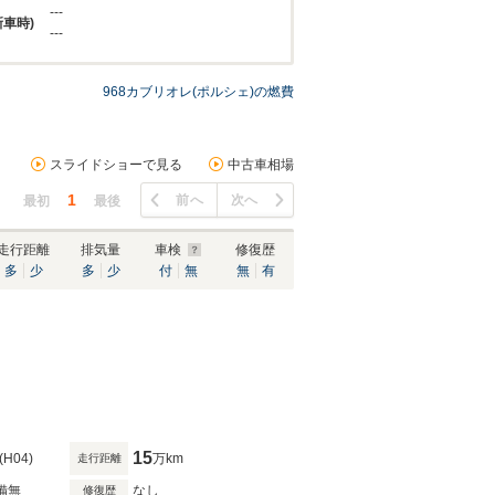
---
新車時)
---
968カブリオレ(ポルシェ)の燃費
スライドショーで見る
中古車相場
1
前へ
次へ
最初
最後
走行距離
排気量
車検
修復歴
多
少
多
少
付
無
無
有
15
(H04)
万km
走行距離
備無
なし
修復歴