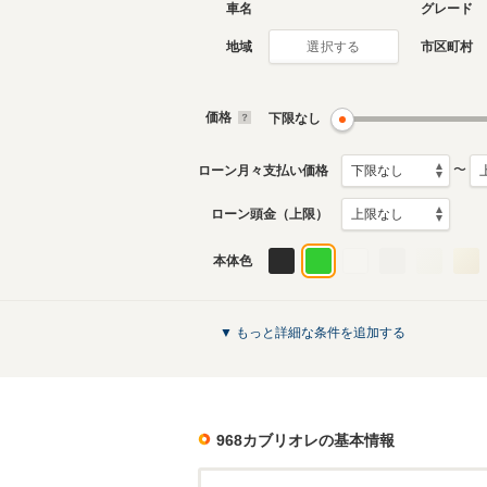
車名
グレード
地域
市区町村
選択する
価格
下限なし
〜
ローン月々支払い価格
ローン頭金（上限）
本体色
▼ もっと詳細な条件を追加する
968カブリオレ
の基本情報