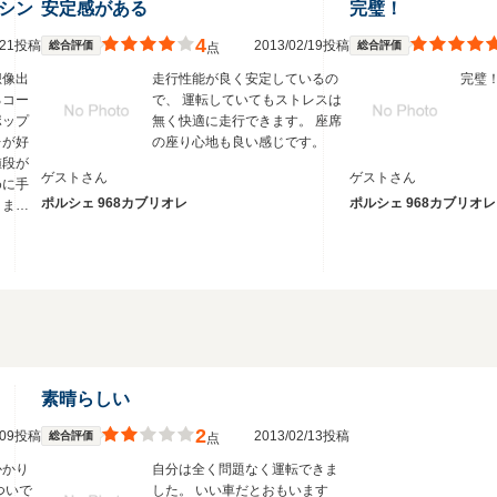
シン
安定感がある
完璧！
4
8/21投稿
2013/02/19投稿
総合評価
総合評価
点
想像出
走行性能が良く安定しているの
完璧
るコー
で、 運転していてもストレスは
ポップ
無く快適に走行できます。 座席
レが好
の座り心地も良い感じです。
値段が
ゲストさん
ゲストさん
めに手
ポルシェ 968カブリオレ
ポルシェ 968カブリオレ
ります
走りま
そこそ
と思い
素晴らしい
2
3/09投稿
2013/02/13投稿
総合評価
点
かかり
自分は全く問題なく運転できま
ついで
した。 いい車だとおもいます