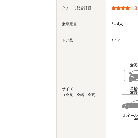
3
クチコミ総合評価
乗車定員
2～4人
ドア数
3ドア
全高
全幅
サイズ
全長
（全長・全幅・全高）
ホイール
-