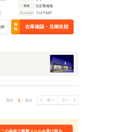
法定整備無
整備
C
フロア4AT
ミッション
無
在庫確認・見積依頼
追加
料
1
前へ
次へ
最初
最後
この条件で新着メールを受け取る