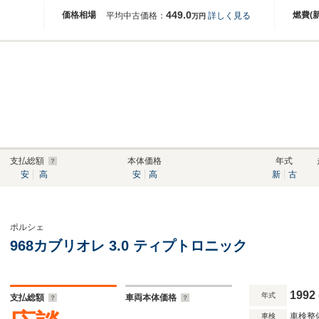
449.0
価格相場
燃費(
平均中古価格：
詳しく見る
万円
支払総額
本体価格
年式
安
高
安
高
新
古
ポルシェ
968カブリオレ 3.0 ティプトロニック
1992
年式
支払総額
車両本体価格
車検整
車検