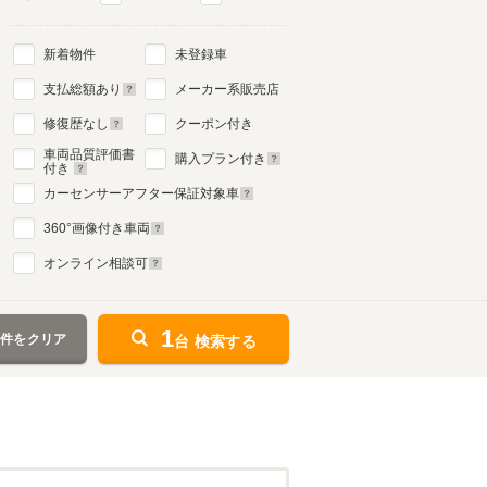
新着物件
未登録車
支払総額あり
メーカー系販売店
修復歴なし
クーポン付き
車両品質評価書
購入プラン付き
付き
カーセンサーアフター保証対象車
360
°画像付き車両
オンライン相談可
1
条件をクリア
台 検索する