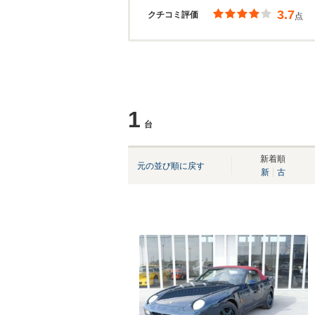
3.7
クチコミ評価
点
1
台
新着順
元の並び順に戻す
新
古