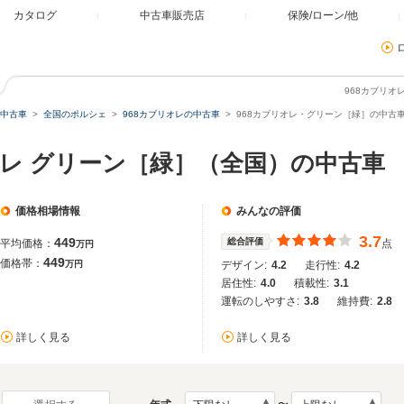
カタログ
中古車販売店
保険/ローン/他
968カブリ
中古車
全国のポルシェ
968カブリオレの中古車
968カブリオレ・グリーン［緑］の中古
オレ グリーン［緑］（全国）の中古車
価格相場情報
みんなの評価
3.7
449
総合評価
平均価格：
点
万円
449
価格帯：
万円
デザイン:
4.2
走行性:
4.2
居住性:
4.0
積載性:
3.1
運転のしやすさ:
3.8
維持費:
2.8
詳しく見る
詳しく見る