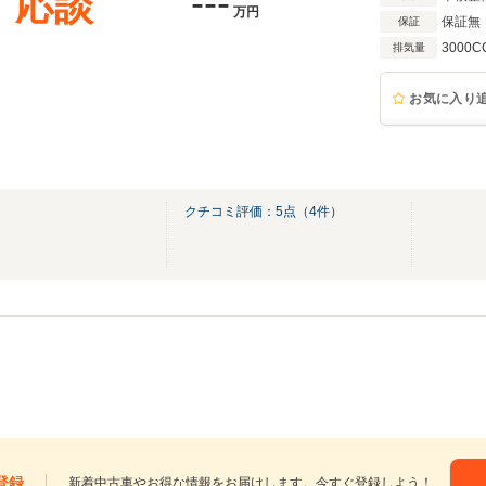
---
応談
万円
保証無
保証
3000C
排気量
お気に入り
クチコミ評価：
5
点（
4
件）
登録
新着中古車やお得な情報をお届けします。今すぐ登録しよう！