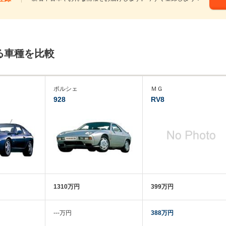
る車種を比較
ポルシェ
ＭＧ
928
RV8
1310万円
399万円
‐‐‐万円
388万円