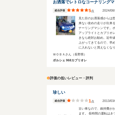
お洒落でレトロなコーナリングマ
5
2024/0
総合評価
点
見た目のお洒落感からは
来ない攻めの走りが出来
ナーリングマシンです。
アップライトとカブリオ
きなら絶対お勧め。近年
上がってきてるので、早
に入れないと買えなくな
よ。燃費も10キロくらい
ＷＯＢＡさん
（長野県）
すし、3000なので税金も
ポルシェ 968カブリオレ
こ。維持するにも手頃か
ます。
評価の低いレビュー・評判
珍しい
1
2013/0
総合評価
点
古い車なので、維持費が
ます。 長時間の運転はき