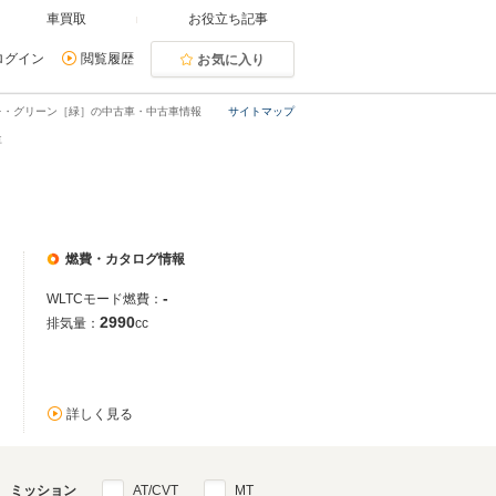
車買取
お役立ち記事
ログイン
閲覧履歴
お気に入り
オレ・グリーン［緑］の中古車・中古車情報
サイトマップ
車
燃費・カタログ情報
-
WLTCモード燃費：
2990
排気量：
cc
詳しく見る
ミッション
AT/CVT
MT