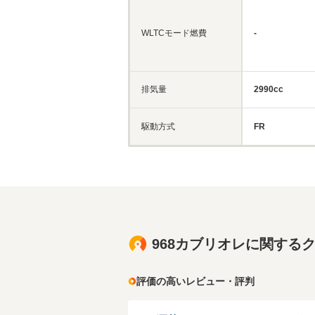
WLTCモード燃費
-
排気量
2990cc
駆動方式
FR
968カブリオレに関する
評価の高いレビュー・評判