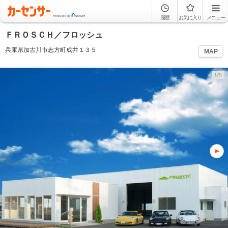
履歴
お気に入り
メニュー
ＦＲＯＳＣＨ／フロッシュ
兵庫県加古川市志方町成井１３５
MAP
1/5