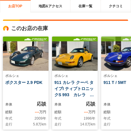
お店TOP
地図&アクセス
在庫一覧
クチコミ
このお店の在庫
ポルシェ
ポルシェ
ポルシェ
ボクスター 2.9 PDK
911 カレラ クーペ タ
911 T / 5MT
イプI ティプトロニッ
クS 993 カレラ 後
期 バリオラムエンジ
応談
応談
本体
本体
本体
ン
---
---
総額
万円
総額
万円
総額
年式
2009
年
年式
1996
年
年式
走行
5.8
万km
走行
14.0
万km
走行