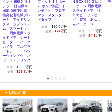
タント 660 X リミ
フィット 1.5 ホー
N-BOX 660 G Lパ
デ
テッド 軽自動車
ム ホンダ純正9イ
ッケージ 両側電動
66
届出済未使用車
ンチナビ フロア
スライドドア 社
衝突被害軽減ブレ
マットスタンダー
外ナビ ワンセ
ーキ アイドリン
ドタイプ
グ ETC あんし
グストップシステ
んパッケージ
160.0
万円
本体：
ム スマートキ
174
万円
53.9
万円
総額：
本体：
ー 両側電動スラ
64.1
万円
総額：
イドドア シート
ヒーター バック
カメラ フルフラ
ットシート パワ
ーウィンドウ パ
ワーステアリング
153.3
万円
本体：
159.8
万円
総額：
このお店の在庫