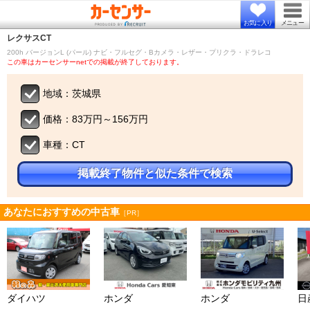
お気に入り
メニュー
レクサス
CT
200h バージョンL (パール) ナビ・フルセグ・Bカメラ・レザー・プリクラ・ドラレコ
この車はカーセンサーnetでの掲載が終了しております。
地域：茨城県
価格：83万円～156万円
車種：CT
掲載終了物件と似た条件で検索
あなたにおすすめの中古車
［PR］
ダイハツ
ホンダ
ホンダ
日