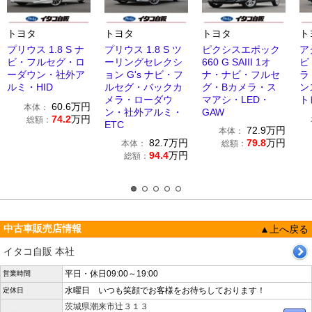
トヨタ
トヨタ
トヨタ
ト
プリウス 1.8 S ナ
プリウス 1.8 S ツ
ピクシスエポック
アク
ビ・フルセグ・ロ
ーリングセレクシ
660 G SAIII 1オ
ビ
ーダウン・社外ア
ョン G's ナビ・フ
ナ・ナビ・フルセ
ラ
ルミ・HID
ルセグ・バックカ
グ・Bカメラ・ス
ン
メラ・ローダウ
マアシ・LED・
ト
60.6
万円
本体：
ン・社外アルミ・
GAW
74.2
万円
総額：
ETC
72.9
万円
本体：
82.7
万円
79.8
万円
本体：
総額：
94.4
万円
総額：
中古車販売店情報
▲上へ戻る
イタコ自販 本社
平日・休日09:00～19:00
営業時間
水曜日 いつも笑顔でお客様をお待ちしております！
定休日
茨城県潮来市辻３１３