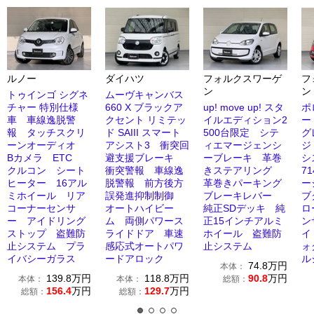
ルノー
ダイハツ
フォルクスワーゲ
フ
ン
ン
トゥインゴ シグネ
ムーヴキャンバス
チャー 特別仕様
660 X ブラックア
up! move up! スタ
ポ
車 車線逸脱警
クセント リミテッ
イルエディション2
ー
報 タッチスクリ
ド SAIII スマート
500台限定 シテ
グ
ーンオーディオ
アシスト3 衝突回
ィエマージェンシ
ジ
Bカメラ ETC
避支援ブレーキ
ーブレーキ 革巻
シ
クルコン シート
衝突警報 車線逸
きステアリング
7
ヒーター 16アル
脱警報 前方後方
革巻きパーキング
ー
ミホイール リア
誤発進抑制制御
ブレーキレバー
ブ
コーナーセンサ
オートハイビー
純正SDデッキ 純
ロ
ー アイドリング
ム 両側パワース
正15インチアルミ
ン
ストップ 盗難防
ライドドア 車速
ホイール 盗難防
イ
止システム プラ
感応式オートパワ
止システム
ォ
イバシーガラス
ードアロック
ル
74.8
万円
本体：
139.8
万円
118.8
万円
90.8
万円
本体：
本体：
総額：
156.4
万円
129.7
万円
総額：
総額：