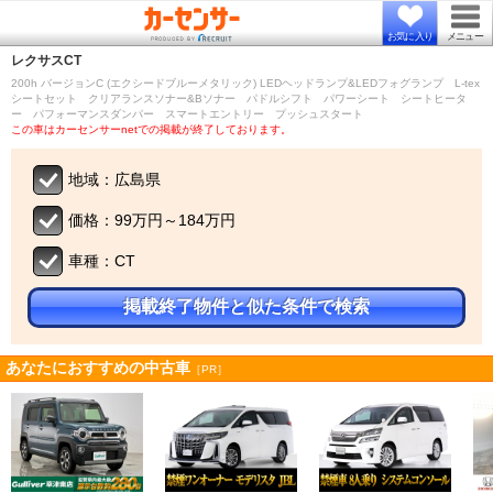
お気に入り
メニュー
レクサス
CT
200h バージョンC (エクシードブルーメタリック) LEDヘッドランプ&LEDフォグランプ L-tex
シートセット クリアランスソナー&Bソナー パドルシフト パワーシート シートヒータ
ー パフォーマンスダンパー スマートエントリー プッシュスタート
この車はカーセンサーnetでの掲載が終了しております。
地域：広島県
価格：99万円～184万円
車種：CT
掲載終了物件と似た条件で検索
あなたにおすすめの中古車
［PR］