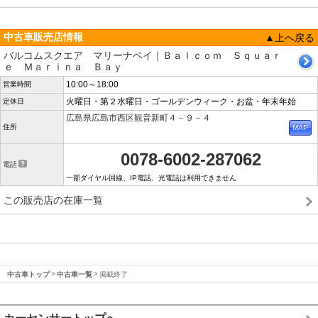
中古車販売店情報
▲上へ戻る
バルコムスクエア マリーナベイ｜Ｂａｌｃｏｍ Ｓｑｕａｒ
ｅ Ｍａｒｉｎａ Ｂａｙ
10:00～18:00
営業時間
火曜日・第２水曜日・ゴールデンウィーク・お盆・年末年始
定休日
広島県広島市西区観音新町４－９－４
住所
0078-6002-287062
電話
一部ダイヤル回線、IP電話、光電話は利用できません
この販売店の在庫一覧
中古車トップ
中古車一覧
掲載終了