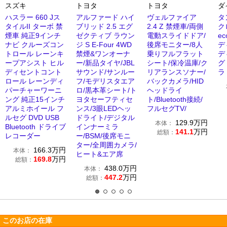
スズキ
トヨタ
トヨタ
ダ
ハスラー 660 Jス
アルファード ハイ
ヴェルファイア
タ
タイルII ターボ 禁
ブリッド 2.5 エグ
2.4 Z 禁煙車/両側
ク
煙車 純正9インチ
ゼクティブ ラウン
電動スライドドア/
e
ナビ クルーズコン
ジ S E-Four 4WD
後席モニター/8人
デ
トロール レーンキ
禁煙&ワンオーナ
乗りフルフラット
デ
ープアシスト ヒル
ー/新品タイヤ/JBL
シート/保冷温庫/ク
グ
ディセントコント
サウンド/サンルー
リアランスソナー/
ラ
ロール レーンディ
フ/モデリスタエア
バックカメラ/HID
パーチャーワーニ
ロ/黒本革シート/ト
ヘッドライ
ング 純正15インチ
ヨタセーフティセ
ト/Bluetooth接続/
アルミホイール フ
ンス/3眼LEDヘッ
フルセグTV/
ルセグ DVD USB
ドライト/デジタル
129.9
万円
本体：
Bluetooth ドライブ
インナーミラ
141.1
万円
総額：
レコーダー
ー/BSM/後席モニ
ター/全周囲カメラ/
166.3
万円
本体：
ヒート&エア席
169.8
万円
総額：
438.0
万円
本体：
447.2
万円
総額：
このお店の在庫