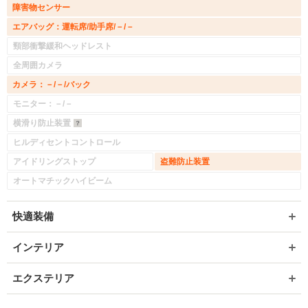
障害物センサー
エアバッグ：運転席/助手席/－/－
頸部衝撃緩和ヘッドレスト
入力途中の情報を保存しますか？
全周囲カメラ
※次回問い合わせをする際に自動入力されます
カメラ：－/－/バック
※保存された情報は
90
日で破棄されます
モニター：－/－
横滑り防止装置
いいえ
はい
ヒルディセントコントロール
アイドリングストップ
盗難防止装置
オートマチックハイビーム
快適装備
インテリア
エクステリア