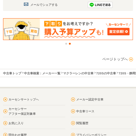
メールでシェアする
ページトップへ
中古車トップ
中古車検索：メーカー一覧
マクラーレンの中古車
720Sの中古車
720S・静
カーセンサートップへ
メーカー認定中古車
カーセンサー
中古車リース
アフター保証対象車
お気に入り
閲覧履歴
問合わせ履歴
プライバシーポリシー