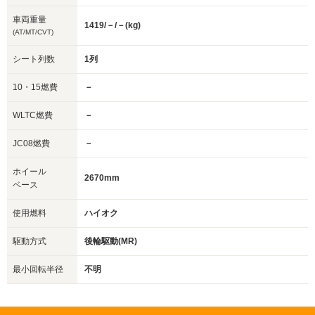
車両重量
1419/－/－(kg)
(AT/MT/CVT)
シート列数
1列
10・15燃費
－
WLTC燃費
－
JC08燃費
－
ホイール
2670mm
ベース
使用燃料
ハイオク
駆動方式
後輪駆動(MR)
最小回転半径
不明