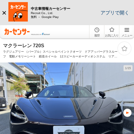
中古車情報カーセンサー
アプリで開く
Recruit Co., Ltd.
無料 － Google Play
履歴
お気に入り
メニュー
マクラーレン 720S
ラグジュアリー （パープル）スペシャルペイントクオーツ ドアアッパーグラスルー
フ 電動メモリーシート 鍛造ホイール 12スピーカーオーディオシステム リアパ
ーキングカメラ パーキングセンサー フロントリフティング
1/15