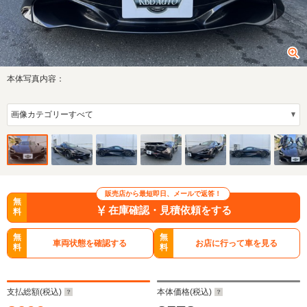
本体写真内容：
販売店から最短即日、メールで返答！
無
在庫確認・見積依頼をする
料
無
無
車両状態を確認する
お店に行って車を見る
料
料
支払総額(税込)
本体価格(税込)