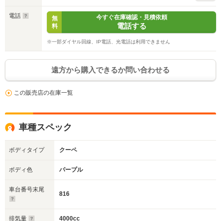
電話
今すぐ在庫確認・見積依頼
無
電話する
料
※一部ダイヤル回線、IP電話、光電話は利用できません
遠方から購入できるか問い合わせる
この販売店の在庫一覧
車種スペック
ボディタイプ
クーペ
ボディ色
パープル
車台番号末尾
816
排気量
4000cc