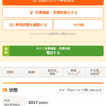
お店に行って車を見る
在庫確認・見積依頼をする
車両状態を確認する
その他
※メールアドレスは販売店に公開されません
今すぐ在庫確認・見積依頼
無
電話する
料
販売店
車種
中古車
状態
装備
情報
スペック
比較表
状態
キズ・凹みについて問い合わせる
年式
2017
(H29)
年
(初年度登録年)