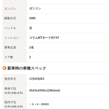
エンジン
ガソリン
駆動方式
2WD
ハンドル
左
ミッション
コラムMTモード付7AT
乗車定員
2名
ドア数
2
新車時の車種スペック
発売年月
17(H29)/03
車体寸法
4543x2059x1196(mm)
(全長x全幅x全高)
室内寸法
－x－x－(mm)
(全長x全幅x全高)