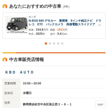
あなたにおすすめの中古車
［PR］
ホンダ
N-BOX 660 デモカー 禁煙車 9インチ純正ナビ ドラ
レコ ETC バックカメラ 両側電動スライドドア 渋
滞追従機能付アダプティブクルーズコントロール スマ
154.8
163
本体：
万円
総額：
万円
ホ連携 シートヒーター 障害物センサー フルセグ
2025
0.4
年式：
年
走行：
万km
DVD
中古車販売店情報
ＫＢＤ ＡＵＴＯ
営業時間
10:00～20:00
定休日
水曜日
住所
静岡県浜松市中央区高丘西２－６－１
MAP