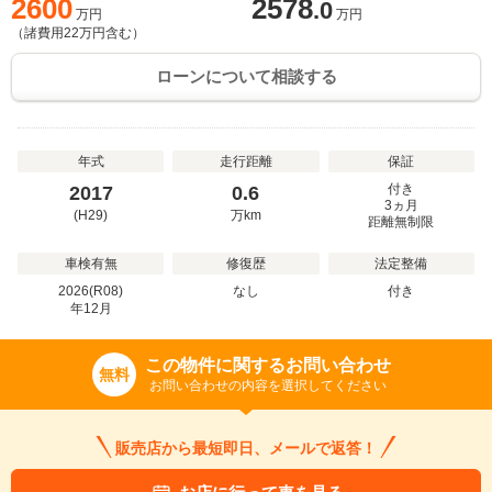
2600
2578
.0
万円
万円
（諸費用
22
万円含む）
ローンについて相談する
年式
走行距離
保証
付き
2017
0.6
3ヵ月
(H29)
万
km
距離無制限
車検有無
修復歴
法定整備
2026(R08)
なし
付き
年
12
月
この物件に関するお問い合わせ
無料
お問い合わせの内容を選択してください
販売店から最短即日、メールで返答！