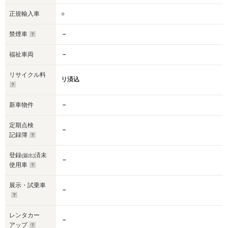
正規輸入車
○
禁煙車
－
福祉車両
－
リサイクル料
リ済込
新車物件
－
定期点検
－
記録簿
登録
済未
(届出)
－
使用車
展示・試乗車
－
レンタカー
－
アップ