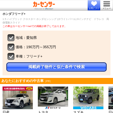
お気に入り
メニュー
ホンダ
フリード+
1.5 ハイブリッド クロスター ホンダセンシング (ホワイトパール) 9インチナビ ドラレコ 両
側電動スライド
この車はカーセンサーnetでの掲載が終了しております。
地域：愛知県
価格：190万円～355万円
車種：フリード+
掲載終了物件と似た条件で検索
あなたにおすすめの中古車
［PR］
日産
トヨタ
スズキ
日