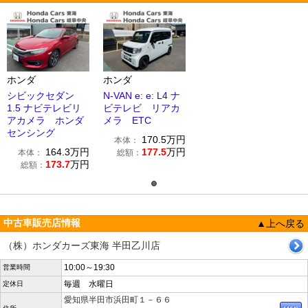
ホンダ
ホンダ
シビックセダン
N-VAN e: e: L4 ナ
1.5 ナビテレビリ
ビテレビ リアカ
アカメラ ホンダ
メラ ETC
センシング
170.5
万円
本体：
164.3
万円
177.5
万円
本体：
総額：
173.7
万円
総額：
中古車販売店情報
▲上へ戻る
（株）ホンダカーズ東海 半田乙川店
10:00～19:30
営業時間
毎週 水曜日
定休日
愛知県半田市浜田町１－６６