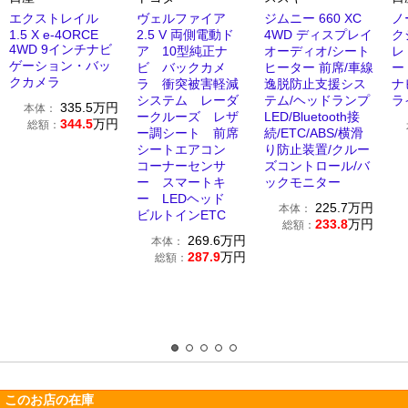
エクストレイル
ヴェルファイア
ジムニー 660 XC
ノ
1.5 X e-4ORCE
2.5 V 両側電動ド
4WD ディスプレイ
ク
4WD 9インチナビ
ア 10型純正ナ
オーディオ/シート
レ
ゲーション・バッ
ビ バックカメ
ヒーター 前席/車線
ー
クカメラ
ラ 衝突被害軽減
逸脱防止支援シス
ナ
システム レーダ
テム/ヘッドランプ
ラ
335.5
万円
本体：
ークルーズ レザ
LED/Bluetooth接
344.5
万円
総額：
ー調シート 前席
続/ETC/ABS/横滑
シートエアコン
り防止装置/クルー
コーナーセンサ
ズコントロール/バ
ー スマートキ
ックモニター
ー LEDヘッド
225.7
万円
本体：
ビルトインETC
233.8
万円
総額：
269.6
万円
本体：
287.9
万円
総額：
このお店の在庫