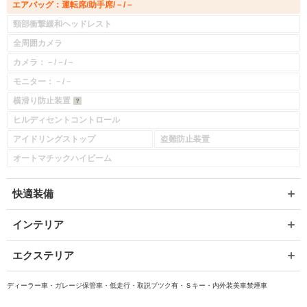
エアバッグ：運転席/助手席/－/－
頸部衝撃緩和ヘッドレスト
全周囲カメラ
カメラ：－/－/－
モニター：－/－
横滑り防止装置
ヒルディセントコントロール
アイドリングストップ
盗難防止装置
オートマチックハイビーム
快適装備
インテリア
エクステリア
ディーラー車・ガレージ保管車・低走行・取説ブツク有・Ｓキー・内外装美車禁煙車