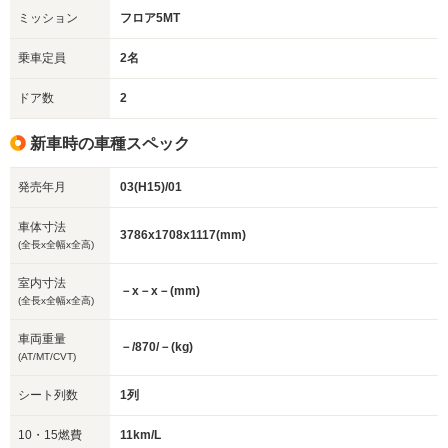
ミッション
フロア5MT
乗車定員
2名
ドア数
2
新車時の車種スペック
発売年月
03(H15)/01
車体寸法
3786x1708x1117(mm)
(全長x全幅x全高)
室内寸法
－x－x－(mm)
(全長x全幅x全高)
車両重量
－/870/－(kg)
(AT/MT/CVT)
シート列数
1列
10・15燃費
11km/L