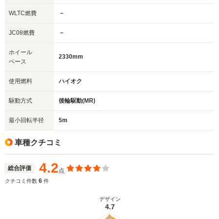
WLTC燃費
－
JC08燃費
－
ホイール
2330mm
ベース
使用燃料
ハイオク
駆動方式
後輪駆動(MR)
最小回転半径
5m
車種クチコミ
4.2
総合評価
点
6
クチコミ件数
件
デザイン
4.7