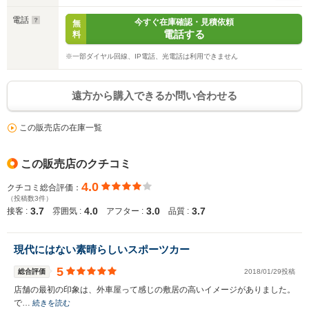
電話
今すぐ在庫確認・見積依頼
無
電話する
料
※一部ダイヤル回線、IP電話、光電話は利用できません
遠方から購入できるか問い合わせる
この販売店の在庫一覧
この販売店のクチコミ
4.0
クチコミ総合評価：
（投稿数3件）
3.7
4.0
3.0
3.7
接客 :
雰囲気 :
アフター :
品質 :
現代にはない素晴らしいスポーツカー
5
総合評価
2018/01/29投稿
店舗の最初の印象は、外車屋って感じの敷居の高いイメージがありました。
で…
続きを読む