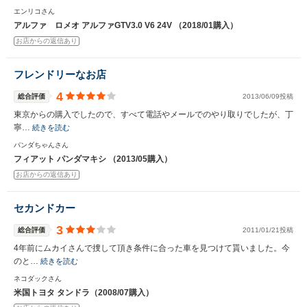
エンリコさん
アルファ ロメオ アルファGTV3.0 V6 24V （2018/01購入）
お店からの返信あり
フレンドリーなお店
4
総合評価
2013/06/09投稿
東京からの購入でしたので、すべて電話やメールでのやり取りでしたが、丁
寧…
続きを読む
パンダちゃんさん
フィアット パンダマキシ （2013/05購入）
お店からの返信あり
セカンドカー
3
総合評価
2011/01/21投稿
4年前にムカイさんで捜して頂き条件に合った車を見つけて貰いました。今
のと…
続きを読む
ネコダックさん
米国トヨタ タンドラ（2008/07購入）