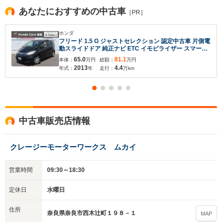
あなたにおすすめの中古車
［PR］
ホンダ
フリード 1.5 G ジャストセレクション 認定中古車 片側電
動スライドドア 純正ナビ ETC イモビライザー スマート
キー フロアマット 3列目シート ウォークスルー ABS
65.0
81.1
本体：
万円
総額：
万円
VSA ワンセグ CD/DVD再生 USB接続
2013
4.4
年式：
年
走行：
万km
入力途中の情報を保存しますか？
※次回問い合わせをする際に自動入力されます
中古車販売店情報
※保存された情報は
90
日で破棄されます
クレージーモーターワークス ムカイ
いいえ
はい
営業時間
09:30～18:30
定休日
水曜日
住所
奈良県奈良市西木辻町１９８－１
MAP