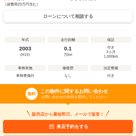
（諸費用
20
万円含む）
ローンについて相談する
年式
走行距離
保証
付き
2003
0.1
3ヵ月
(H15)
万
km
1,000km
車検有無
修復歴
法定整備
車検整備付
なし
付き
この物件に関するお問い合わせ
無料
お問い合わせの内容を選択してください
販売店から最短即日、メールで返答！
来店予約をする