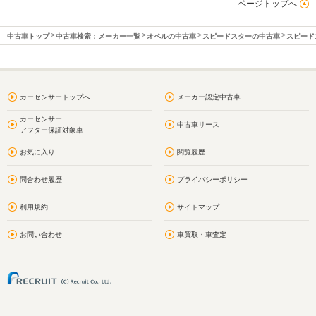
ページトップへ
中古車トップ
中古車検索：メーカー一覧
オペルの中古車
スピードスターの中古車
スピード
カーセンサートップへ
メーカー認定中古車
カーセンサー
中古車リース
アフター保証対象車
お気に入り
閲覧履歴
問合わせ履歴
プライバシーポリシー
利用規約
サイトマップ
お問い合わせ
車買取・車査定