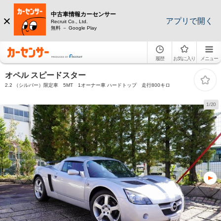
中古車情報カーセンサー
アプリで開く
Recruit Co., Ltd.
無料 － Google Play
履歴
お気に入り
メニュー
オペル スピードスター
2.2 （シルバー）限定車 5MT 1オーナー車 ハードトップ 走行800キロ
1/20