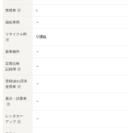
禁煙車
○
福祉車両
－
リサイクル料
リ済込
新車物件
－
定期点検
－
記録簿
登録
済未
(届出)
－
使用車
展示・試乗車
－
レンタカー
－
アップ