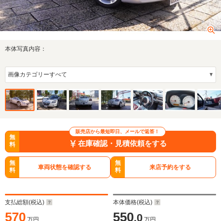
本体写真内容：
販売店から最短即日、メールで返答！
無
在庫確認・見積依頼をする
料
無
無
車両状態を確認する
来店予約をする
料
料
支払総額(税込)
本体価格(税込)
570
550
.0
万円
万円