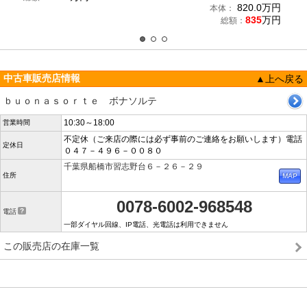
820.0
万円
本体：
835
万円
総額：
中古車販売店情報
▲上へ戻る
ｂｕｏｎａｓｏｒｔｅ ボナソルテ
10:30～18:00
営業時間
不定休（ご来店の際には必ず事前のご連絡をお願いします）電話
定休日
０４７－４９６－００８０
千葉県船橋市習志野台６－２６－２９
住所
0078-6002-968548
電話
一部ダイヤル回線、IP電話、光電話は利用できません
この販売店の在庫一覧