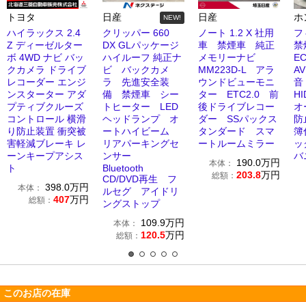
トヨタ
日産
日産
ホ
NEW!
ハイラックス 2.4
クリッパー 660
ノート 1.2 X 社用
フ
Z ディーゼルター
DX GLパッケージ
車 禁煙車 純正
禁
ボ 4WD ナビ バッ
ハイルーフ 純正ナ
メモリーナビ
E
クカメラ ドライブ
ビ バックカメ
MM223D-L アラ
AV
レコーダー エンジ
ラ 先進安全装
ウンドビューモニ
音 
ンスターター アダ
備 禁煙車 シー
ター ETC2.0 前
H
プティブクルーズ
トヒーター LED
後ドライブレコー
オ
コントロール 横滑
ヘッドランプ オ
ダー SSパックス
防
り防止装置 衝突被
ートハイビーム
タンダード スマ
簿
害軽減ブレーキ レ
リアパーキングセ
ートルームミラー
ッ
ーンキープアシス
ンサー
バ
190.0
万円
本体：
ト
Bluetooth
203.8
万円
総額：
CD/DVD再生 フ
398.0
万円
本体：
ルセグ アイドリ
407
万円
総額：
ングストップ
109.9
万円
本体：
120.5
万円
総額：
このお店の在庫