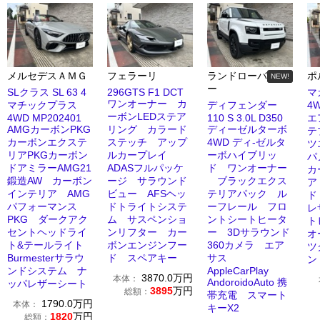
メルセデスＡＭＧ
フェラーリ
ランドローバ
ポ
NEW!
ー
SLクラス SL 63 4
296GTS F1 DCT
マ
ワンオーナー カ
マチックプラス
ディフェンダー
4
ーボンLEDステア
4WD MP202401
110 S 3.0L D350
エ
AMGカーボンPKG
リング カラード
ディーゼルターボ
テ
カーボンエクステ
ステッチ アップ
4WD ディ-ゼルタ
ツ
リアPKGカーボン
ルカープレイ
ーボハイブリッ
パ
ドアミラーAMG21
ADASフルパッケ
ド ワンオーナー
カ
鍛造AW カーボン
ージ サラウンド
ブラックエクス
ア
インテリア AMG
ビュー AFSヘッ
テリアパック ル
ド
パフォーマンス
ドトライトシステ
ーフレール フロ
レ
PKG ダークアク
ム サスペンショ
ントシートヒータ
ト
セントヘッドライ
ンリフター カー
ー 3Dサラウンド
オ
ト&テールライト
ボンエンジンフー
360カメラ エア
ツ
Burmesterサラウ
ド スペアキー
サス
ン
ンドシステム ナ
AppleCarPlay
3870.0
万円
本体：
AndoroidoAuto 携
ッパレザーシート
3895
万円
総額：
帯充電 スマート
1790.0
万円
本体：
キーX2
1820
万円
総額：