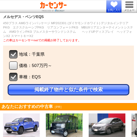
お気に入り
メニュー
メルセデス・ベンツ
EQS
450プラス AMGラインパッケージ MP202301 (ダイヤモンドホワイト) デジタルインテリア
PKG エクスクルーシブPKG リアコンフォートPKG MBUXリアエンターテイメントシステ
ム AMGラインPKG ブルメスターサウンドシステム ヘッドUPディスプレイ ヘッドフォ
ンX2 スマートキーX2
この車はカーセンサーnetでの掲載が終了しております。
地域：千葉県
価格：507万円～
車種：EQS
掲載終了物件と似た条件で検索
あなたにおすすめの中古車
［PR］