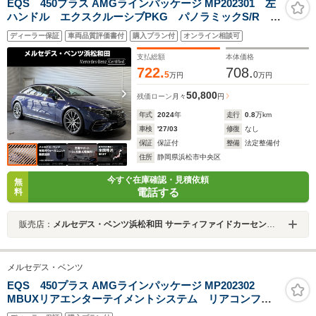
EQS 450プラス AMGラインパッケージ MP202301 左
ハンドル エクスクルーシブPKG パノラミックS/R ブ
ルメスタサウンド ヘッドアップディスプレイ エアバ
ディーラー保証
車両品質評価書付
購入プラン付
オンライン相談可
ランスPKG パワーゲート/フットオープナー メモリー
付パワーシート&ヒーター&ベンチレーター 黒本革
支払総額
本体価格
722.
708.
5
0
万円
万円
50,800
残価ローン
月々
円
年式
2024
年
走行
0.8
万km
車検
'27/03
修復
なし
保証
保証付
整備
法定整備付
住所
静岡県浜松市中央区
今すぐ在庫確認・見積依頼
無
電話する
料
販売店：
メルセデス・ベンツ浜松和田 サーティファイドカーセンター
メルセデス・ベンツ
EQS 450プラス AMGラインパッケージ MP202302
MBUXリアエンターテイメントシステム リアコンフォ
ートパッケージ デジタルインテリアパッケージ AMG