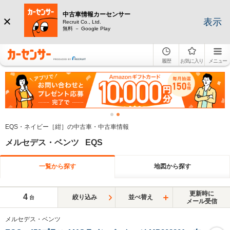
中古車情報カーセンサー
表示
Recruit Co., Ltd.
無料 － Google Play
履歴
お気に入り
メニュー
EQS・ネイビー［紺］の中古車・中古車情報
メルセデス・ベンツ EQS
一覧から探す
地図から探す
更新時に
4
絞り込み
並べ替え
台
メール受信
メルセデス・ベンツ