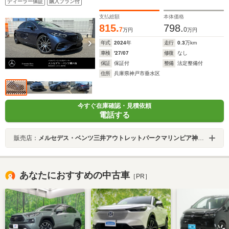
ディーラー保証
購入プラン付
ラインラインパッケージ ベルトバック
支払総額
本体価格
815.
798.
7
0
万円
万円
年式
2024
年
走行
0.3
万km
車検
'27/07
修復
なし
保証
保証付
整備
法定整備付
住所
兵庫県神戸市垂水区
今すぐ在庫確認・見積依頼
電話する
販売店：
メルセデス・ベンツ三井アウトレットパークマリンピア神戸店
あなたにおすすめの中古車
［PR］