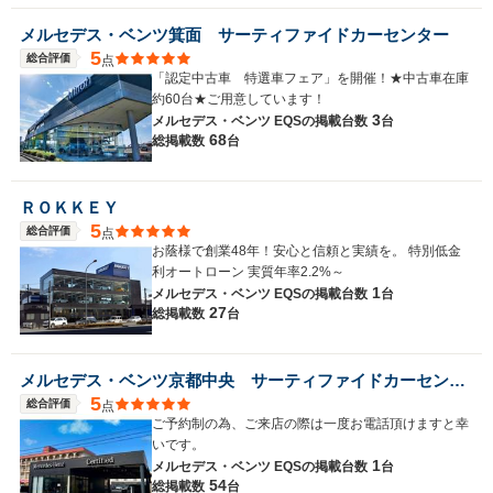
メルセデス・ベンツ箕面 サーティファイドカーセンター
5
総合評価
点
「認定中古車 特選車フェア」を開催！★中古車在庫
約60台★ご用意しています！
3
メルセデス・ベンツ EQSの
掲載台数
台
68
総掲載数
台
ＲＯＫＫＥＹ
5
総合評価
点
お蔭様で創業48年！安心と信頼と実績を。 特別低金
利オートローン 実質年率2.2%～
1
メルセデス・ベンツ EQSの
掲載台数
台
27
総掲載数
台
メルセデス・ベンツ京都中央 サーティファイドカーセンター
5
総合評価
点
ご予約制の為、ご来店の際は一度お電話頂けますと幸
いです。
1
メルセデス・ベンツ EQSの
掲載台数
台
54
総掲載数
台