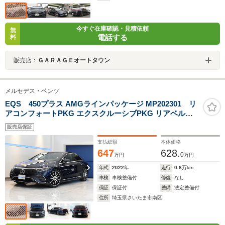
今すぐ在庫確認・見積依頼
無
電話する
料
販売店：
ＧＡＲＡＧＥオートタウン
メルセデス・ベンツ
EQS 450プラス AMGラインパッケージ MP202301 リ
アコンフォートPKG エクスクルーシブPKG リアベルト
バッグ
販売店保証
支払総額
本体価格
647
628.
0
万円
万円
年式
2022
年
走行
0.8
万km
車検
車検整備付
修復
なし
保証
保証付
整備
法定整備付
住所
埼玉県さいたま市南区