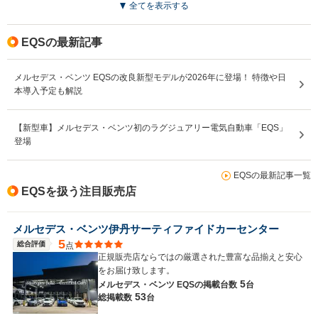
全てを表示する
EQSの最新記事
メルセデス・ベンツ EQSの改良新型モデルが2026年に登場！ 特徴や日
本導入予定も解説
【新型車】メルセデス・ベンツ初のラグジュアリー電気自動車「EQS」
登場
EQSの最新記事一覧
EQSを扱う注目販売店
メルセデス・ベンツ伊丹サーティファイドカーセンター
5
総合評価
点
正規販売店ならではの厳選された豊富な品揃えと安心
をお届け致します。
5
メルセデス・ベンツ EQSの
掲載台数
台
53
総掲載数
台