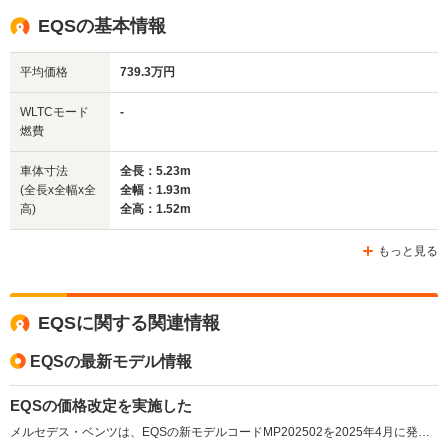
駆動方式
4WD
MR
4WD
EQSの基本情報
平均価格
739.3万円
WLTCモード
-
燃費
車体寸法
全長：5.23m
(全長x全幅x全
全幅：1.93m
高)
全高：1.52m
もっと見る
EQSに関する関連情報
EQSの最新モデル情報
EQSの価格改定を実施した
メルセデス・ベンツは、EQSの新モデルコードMP202502を2025年4月に発売し、車両本体価格、オプション価格などを変更している。（2025.4）