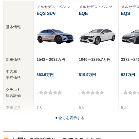
メルセデス・ベンツ
メルセデス・ベンツ
メルセデ
EQS SUV
EQE
EQS
基本情報
新車価格
1542～2032万円
1040～1295.7万円
2372～2
中古車
863.9万円
519.9万円
921万円
平均価格
クチコミ
-
-
-
総合評価
乗車定員
7人
5人
5人
▼
全てを表示する
ドア数
5ドア
4ドア
5ドア
全高
全高
全