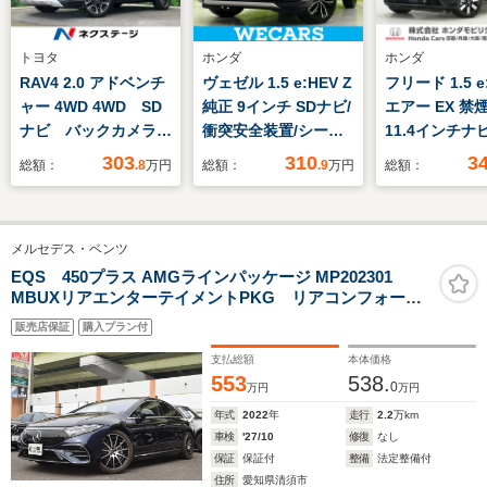
トヨタ
ホンダ
ホンダ
RAV4 2.0 アドベンチ
ヴェゼル 1.5 e:HEV Z
フリード 1.5 e
ャー 4WD 4WD SD
純正 9インチ SDナビ/
エアー EX 
ナビ バックカメラ
衝突安全装置/シート
11.4インチナビ
衝突被害軽減システ
ヒーター/車線逸脱防
264ZFLi) 
303
310
3
総額：
.8
万円
総額：
.9
万円
総額：
ム レーダークルー
止支援システム/シー
グ バック
ズ 禁煙車 レザー調
ト ハーフレザー/電動
両側電動ドア
シート パワーシー
バックドア/ヘッドラ
ヒーター L
メルセデス・ベンツ
ト ドラレコ コーナ
ンプ LED/ETC/EBD付
トライト 衝
ーセンサー スマート
ABS/横滑り防止装置
減ブレーキ 
EQS 450プラス AMGラインパッケージ MP202301
MBUXリアエンターテイメントPKG リアコンフォート
キー LEDヘッド ル
ンサー ブラ
PKG USB・SD 21インチアルミホイール AMGスタ
ーフレール ETC2.0
ポット
販売店保証
購入プラン付
イリング レザーシート メモリーパワーシート パワ
ーシート シートヒーター シートエアコン
支払総額
本体価格
553
538.
0
万円
万円
年式
2022
年
走行
2.2
万km
車検
'27/10
修復
なし
保証
保証付
整備
法定整備付
住所
愛知県清須市