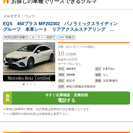
お探しの車種でリースできるクルマ
1.73m
1.5m～1.51m
1.
メルセデス・ベンツ
EQS 450プラス MP202302 パノラミックスライディン
全幅
全幅
全
サイズ
2.04m
1.91m
1.
グルーフ 本革シート リアアクスルステアリング ノ
全長
全長
(全長x全幅x全高)
イズ軽減ガラス AMGラインパッケージ スポーツシー
5.13m～5.14m
4.96m～4.97m
5.
車両品質評価書付
オンライン相談可
360°画像付
ト AppleCarPlay AIRMATICサスペンション ノイズ
軽減タイヤ 指紋認証
月額（
60
ヵ月リースの場合）
10.
33
万円
ホイールベース
ホイールベース
ホイー
頭金
50.00
万円
-m
-m
ボーナス払いなし
年式
2023
年
走行
2.8
万km
車検
'26/08
修復
なし
保証
保証付
整備
法定整備付
住所
神奈川県横浜市鶴見区
WLTCモード
-
-
-
今すぐ在庫確認・見積依頼
無
燃費
電話する
料
※車検は納車時の車検、法定整備は納車時の法定整備となります。
リース期間中の契約内容は詳細画面を参照下さい。
排気量
-
-
-