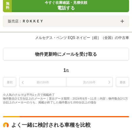
今すぐ在庫確認・見積依頼
無
電話する
料
販売店：
ＲＯＫＫＥＹ
メルセデス・ベンツ EQS ネイビー［紺］（全国）の中古車
物件更新時にメールを受け取る
1
/1
最初
前の30件
次の30件
最後
※人気のクルマは平均1ヶ月で掲載終了
物件数合計1万台以上のメーカー｜算出データ期間：2024年9月～11月｜内容：物件数合計1万
台以上のメーカーのうち、掲載が終了した物件数が1,000台以上の場合
よく一緒に検討される車種を比較