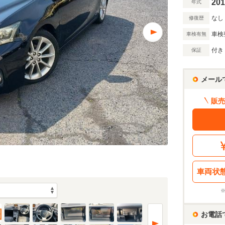
201
年式
なし
修復歴
車検
車検有無
付き
保証
メール
販売
車両状
お電話