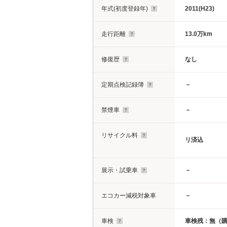
年式(初度登録年)
2011(H23)
走行距離
13.0万km
修復歴
なし
定期点検記録簿
－
禁煙車
－
リサイクル料
リ済込
展示・試乗車
－
エコカー減税対象車
－
車検
車検残：無（