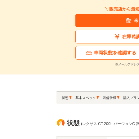
販売店から最
来
在庫確
車両状態を確認する
※メールアドレ
状態
基本スペック
装備仕様
購入プラ
状態
(レクサス CT 200h バージョンC 