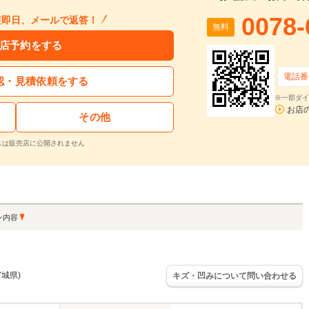
0078-
短即日、メールで返答！
無料
店予約をする
電話番
認・見積依頼をする
※一部ダイ
お店
その他
スは販売店に公開されません
ン内容
宮城県)
キズ・凹みについて問い合わせる