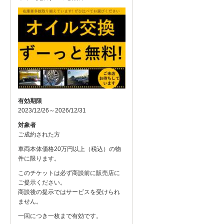
有効期限
2023/12/26～2026/12/31
対象者
ご成約された方
車両本体価格20万円以上（税込）の物
件に限ります。
このチケットは必ず商談前に販売店に
ご提示ください。
商談後の提示ではサービスを受けられ
ません。
一回につき一枚まで有効です。