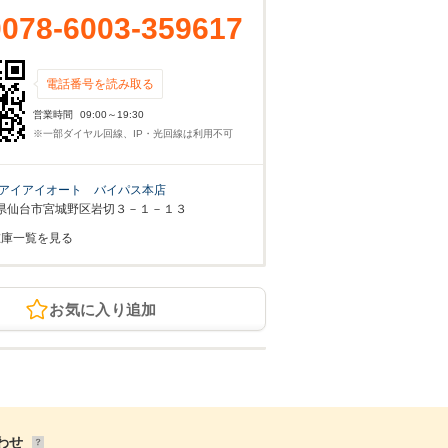
0078-6003-359617
電話番号を読み取る
営業時間
09:00～19:30
※一部ダイヤル回線、IP・光回線は利用不可
アイアイオート バイパス本店
県仙台市宮城野区岩切３－１－１３
在庫一覧を見る
お気に入り追加
わせ