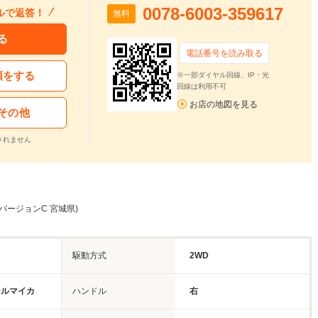
0078-6003-359617
ルで返答！
無料
る
電話番号を読み取る
頼をする
※一部ダイヤル回線、IP・光
回線は利用不可
お店の地図を見る
その他
されません
h バージョンC 宮城県)
駆動方式
2WD
ールマイカ
ハンドル
右