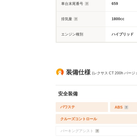
車台末尾番号
659
排気量
1800cc
エンジン種別
ハイブリッド
装備仕様
(レクサス CT 200h バー
安全装備
パワステ
ABS
クルーズコントロール
パーキングアシスト