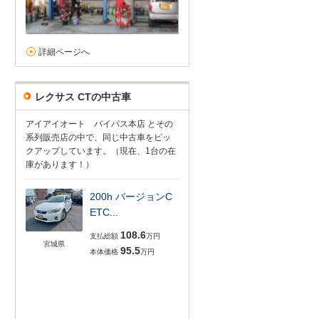
詳細ページへ
レクサス CTの中古車
アイアイオート バイパス本店 とその
系列販売店の中で、同じ中古車をピッ
クアップしています。（現在、1台の在
庫があります！）
200h バージョンC
ETC...
108.6
支払総額
万円
宮城県
95.5
本体価格
万円