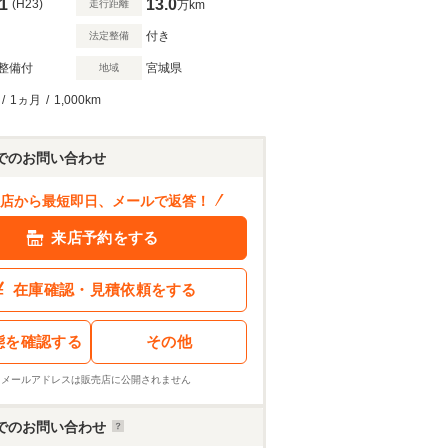
1
13.0
(H23)
走行距離
万km
付き
法定整備
整備付
宮城県
地域
/
1ヵ月
/
1,000km
でのお問い合わせ
店から最短即日、メールで返答！
来店予約をする
在庫確認・見積依頼をする
態を確認する
その他
※メールアドレスは販売店に公開されません
でのお問い合わせ