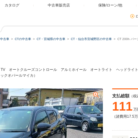
カタログ
中古車販売店
保険/ローン/他
中古車
CTの中古車
CT・宮城県の中古車
CT・仙台市宮城野区の中古車
CT 200h
ナビ TV オートクルーズコントロール アルミホイール オートライト ヘッド
ラックオパールマイカ）
支払総額
（税
111
万
（諸費用17.5