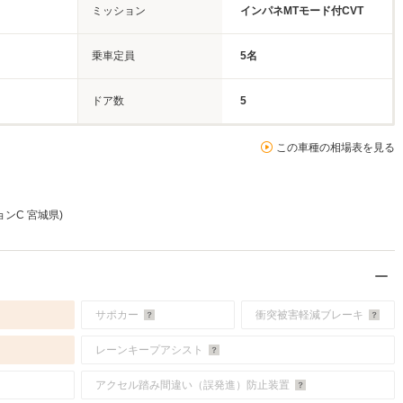
ミッション
インパネMTモード付CVT
乗車定員
5名
ドア数
5
この車種の相場表を見る
ジョンC 宮城県)
サポカー
衝突被害軽減ブレーキ
レーンキープアシスト
アクセル踏み間違い（誤発進）防止装置