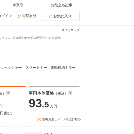
車買取
お役立ち記事
ログイン
閲覧履歴
お気に入り
サイトマップ
 バージョンC・宮城県仙台市宮城野区の中古車詳細
ライトウォッシャー スマートキー 電動格納ミラー
車両本体価格
込）
（税込）
93
.5
円
万円
万円含む）
価格見直しメールを受け取る