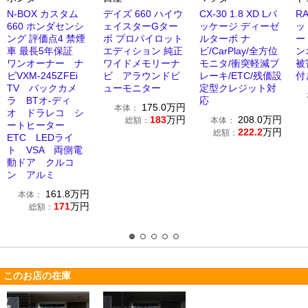
N-BOX カスタム
デイズ 660 ハイウ
CX-30 1.8 XD Lパ
R
660 ホンダセンシ
ェイスターGター
ッケージ ディーゼ
ッ
ング 評価点4 禁煙
ボ プロパイロット
ルターボ ナ
ー 
車 最長5年保証
エディション 純正
ビ/CarPlay/全方位
ン
ワンオーナー ナ
ワイドメモリーナ
モニタ/衝突軽減ブ
被
ビVXM-245ZFEi
ビ アラウンドビ
レーキ/ETC/残価設
付
TV バックカメ
ューモニター
定型クレジット対
ラ BTオ-ディ
応
175.0
万円
本体：
オ ドラレコ シ
183
万円
208.0
万円
総額：
本体：
ートヒーター
222.2
万円
総額：
ETC LEDライ
ト VSA 両側電
動ドア クルコ
ン アルミ
161.8
万円
本体：
171
万円
総額：
このお店の在庫