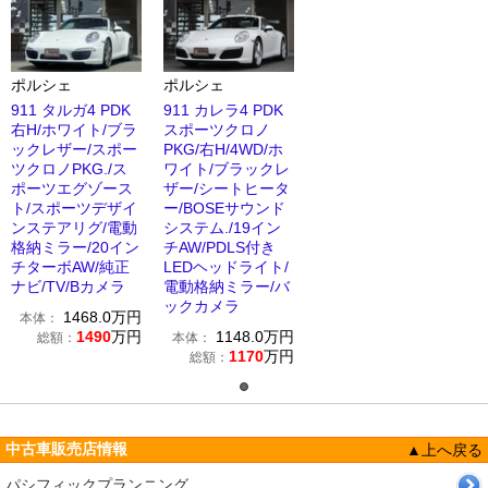
ポルシェ
ポルシェ
911 タルガ4 PDK
911 カレラ4 PDK
右H/ホワイト/ブラ
スポーツクロノ
ックレザー/スポー
PKG/右H/4WD/ホ
ツクロノPKG./ス
ワイト/ブラックレ
ポーツエグゾース
ザー/シートヒータ
ト/スポーツデザイ
ー/BOSEサウンド
ンステアリグ/電動
システム./19イン
格納ミラー/20イン
チAW/PDLS付き
チターボAW/純正
LEDヘッドライト/
ナビ/TV/Bカメラ
電動格納ミラー/バ
ックカメラ
1468.0
万円
本体：
1490
万円
1148.0
万円
総額：
本体：
1170
万円
総額：
中古車販売店情報
▲上へ戻る
パシフィックプランニング