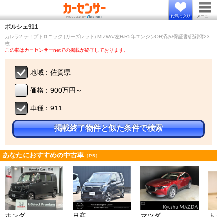
お気に入り
メニュー
ポルシェ
911
カレラ2 ティプトロニック (ガーズレッド) MIZWA/左H/R5年エンジンOH済み/保証書/記録簿23
枚
この車はカーセンサーnetでの掲載が終了しております。
地域：佐賀県
価格：900万円～
車種：911
掲載終了物件と似た条件で検索
あなたにおすすめの中古車
［PR］
ホンダ
日産
マツダ
ト