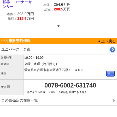
載器 コーナーセ
254.6
万円
本体：
ンサー
268.5
万円
総額：
298.9
万円
本体：
312.6
万円
総額：
中古車販売店情報
▲上へ戻る
ユニバース 名東
10:00～19:00
営業時間
火曜・水曜（祝日除く）
定休日
愛知県名古屋市名東区猪子石原１－４０３
住所
0078-6002-631740
電話
一部ダイヤル回線、IP電話、光電話は利用できません
この販売店の在庫一覧