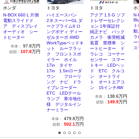
ホンダ
トヨタ
トヨタ
ホ
N-BOX 660 L 片側
ハイエースバン
アクア 1.5 G ソフ
N-
Bl
電動スライドド
2.8 スーパーGL ダ
トレザーセレクシ
ト
ア ディスプレイ
ークプライムII ロ
ョン 1年保証付
動
オーディオ シー
ングボディ ディー
純正ナビ バック
ラ
トヒーター
ゼルターボ 4WD
カメラ 衝突軽減
ー
WorkTypeベッドキ
装置 禁煙車 シ
97.8
万円
本体：
ス
ット ルーフラッ
ートヒーター ド
107.8
万円
総額：
ク フロントスポ
ラレコ コーナー
イラー ホイル
センサー スマー
17in タイヤ
トキー LEDヘッ
17in 1.5inローダ
ド ETC クルコ
ウン フローリ
ン オートライ
ング ナビ ドラ
ト オートエアコ
イブレコーダー
ン 15インチAW
ETC LEDテール
138.6
万円
本体：
ランプ 寒冷地仕
149.9
万円
総額：
様 デジタルイン
ナーミラー
479.8
万円
本体：
502.1
万円
総額：