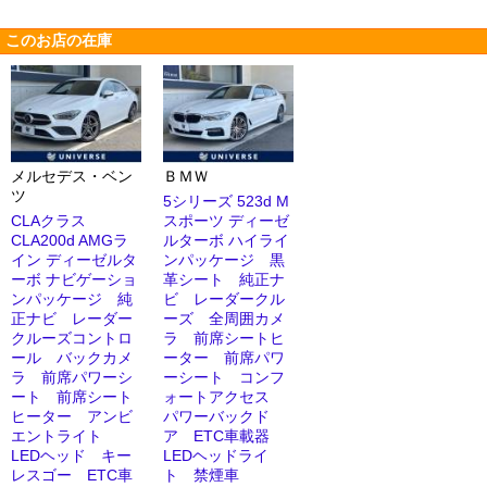
このお店の在庫
メルセデス・ベン
ＢＭＷ
ツ
5シリーズ 523d M
CLAクラス
スポーツ ディーゼ
CLA200d AMGラ
ルターボ ハイライ
イン ディーゼルタ
ンパッケージ 黒
ーボ ナビゲーショ
革シート 純正ナ
ンパッケージ 純
ビ レーダークル
正ナビ レーダー
ーズ 全周囲カメ
クルーズコントロ
ラ 前席シートヒ
ール バックカメ
ーター 前席パワ
ラ 前席パワーシ
ーシート コンフ
ート 前席シート
ォートアクセス
ヒーター アンビ
パワーバックド
エントライト
ア ETC車載器
LEDヘッド キー
LEDヘッドライ
レスゴー ETC車
ト 禁煙車