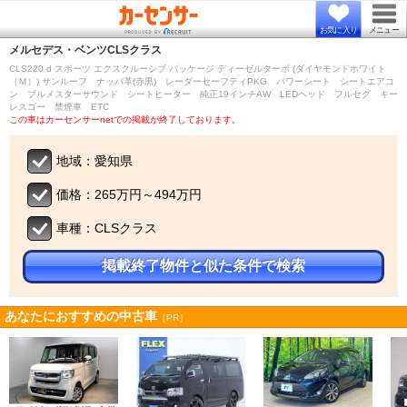
お気に入り
メニュー
メルセデス・ベンツ
CLSクラス
CLS220 d スポーツ エクスクルーシブ パッケージ ディーゼルターボ (ダイヤモンドホワイト
（Ｍ）) サンルーフ ナッパ革(赤黒) レーダーセーフティPKG パワーシート シートエアコ
ン ブルメスターサウンド シートヒーター 純正19インチAW LEDヘッド フルセグ キー
レスゴー 禁煙車 ETC
この車はカーセンサーnetでの掲載が終了しております。
地域：愛知県
価格：265万円～494万円
車種：CLSクラス
掲載終了物件と似た条件で検索
あなたにおすすめの中古車
［PR］