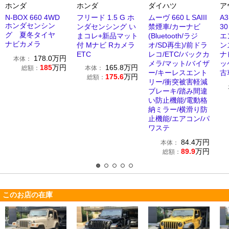
ホンダ
ホンダ
ダイハツ
ア
N-BOX 660 4WD
フリード 1.5 G ホ
ムーヴ 660 L SAIII
A
ホンダセンシン
ンダセンシング い
禁煙車/カーナビ
3
グ 夏冬タイヤ
まコレ+新品マット
(Bluetooth/ラジ
エ
ナビカメラ
付 Mナビ Rカメラ
オ/SD再生)/前ドラ
ン
ETC
レコ/ETC/バックカ
ナ
178.0
万円
本体：
メラ/マット/バイザ
ッ
185
万円
165.8
万円
総額：
本体：
ー/キーレスエント
古
175.6
万円
総額：
リー/衝突被害軽減
ブレーキ/踏み間違
い防止機能/電動格
納ミラー/横滑り防
止機能/エアコン/パ
ワステ
84.4
万円
本体：
89.9
万円
総額：
このお店の在庫