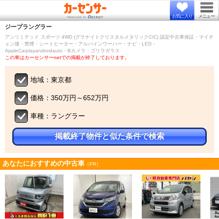
お気に入り
メニュー
ジープ
ラングラー
アンリミテッド スポーツ 4WD (グラナイトクリスタルメタリックC/C) 認定中古車保証・マイチ
ェン後・禁煙・シートヒーター・アルパインウーハー・ナビ・LED・
AppleCarplayandroidauto・Bカメラ・ゴリラガラス
この車はカーセンサーnetでの掲載が終了しております。
地域：東京都
価格：350万円～652万円
車種：ラングラー
掲載終了物件と似た条件で検索
あなたにおすすめの中古車
［PR］