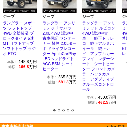
ジープ
ジープ
ジープ
ジ
ラングラー スポー
ラングラー アンリ
ラングラー アンリ
ラ
ツ ソフトトップ
ミテッド サハラ
ミテッド ルビコン
ミ
4WD 全塗装済 ブ
2.0L 4WD 認定中
4WD 認定中古
4
ロックタイヤ 5速
古車保証 ワンオー
車 純正ドラレ
禁
MT リフトアップ
ナー 禁煙 2.0Lター
コ 純正アルミホ
ー 
ソフトトップ ラジ
ボ ドライブレコー
イール 純正ナ
E
オ ETC
ダー AppleCarPlay
ビ アップルカー
レ
LEDヘッドライト
プレイ レザーシ
148.8
万円
本体：
ACC BSM シート
ート シートヒー
166.8
万円
総額：
ヒーター
ター フロントカメ
ラ バックカメ
565.5
万円
本体：
ラ アダプティブ
581.3
万円
総額：
クルーズコントロ
ール
430.0
万円
本体：
462.5
万円
総額：
中古車販売店情報
▲上へ戻る