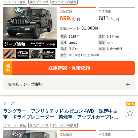
ディーラー保証
購入プラン付
オンライン相談可
ドスポットモニター ETC2.0
支払総額
本体価格
699.
685.
8
5
万円
万円
31,800
残価ローン
月々
円
年式
2025
年
走行
0.2
万km
車検
'28/10
修復
なし
保証
保証付
整備
法定整備付
住所
埼玉県さいたま市桜区
無
在庫確認・見積依頼
料
販売店：
ジープ浦和
ジープ
NEW
ラングラー アンリミテッド ルビコン 4WD 認定中古
車 ドライブレコーダー 禁煙車 アップルカープレ
イ ブラインドスポットモニター シートヒーター ハ
ディーラー保証
購入プラン付
オンライン相談可
ンドルヒーター
支払総額
本体価格