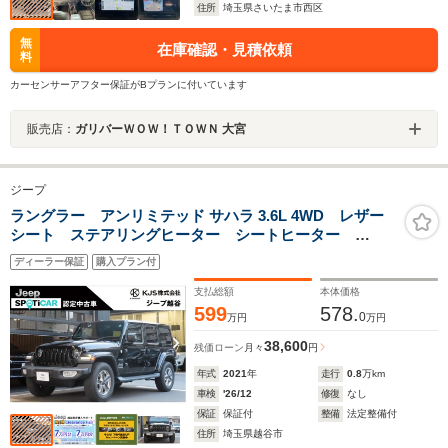
住所
埼玉県さいたま市西区
無
在庫確認・見積依頼
料
カーセンサーアフター保証がBプランに付いています
販売店：
ガリバーＷＯＷ！ＴＯＷＮ 大宮
ジープ
ラングラー アンリミテッド サハラ 3.6L 4WD レザー
シート ステアリングヒーター シートヒーター
AppleCarPlay Bluetooth 純正ナビ TV LED アダ
ディーラー保証
購入プラン付
プティブクルーズコントロール バックカメラ サイド
カメラ
支払総額
本体価格
599
578.
0
万円
万円
38,600
残価ローン
月々
円
年式
2021
年
走行
0.8
万km
車検
'26/12
修復
なし
保証
保証付
整備
法定整備付
住所
埼玉県越谷市