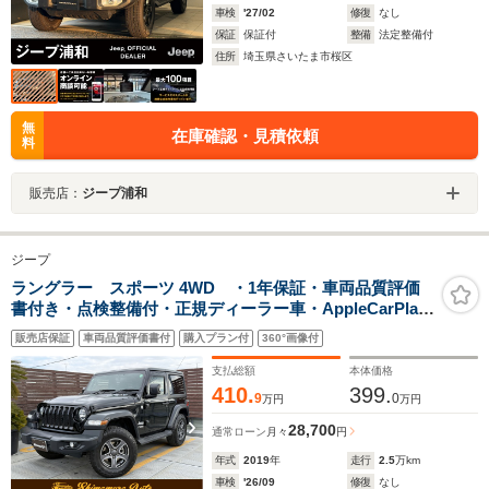
車検
'27/02
修復
なし
保証
保証付
整備
法定整備付
住所
埼玉県さいたま市桜区
無
在庫確認・見積依頼
料
販売店：
ジープ浦和
ジープ
ラングラー スポーツ 4WD ・1年保証・車両品質評価
書付き・点検整備付・正規ディーラー車・AppleCarPlay
対応・バック/フロント/サイドカメラ・ETC・
販売店保証
車両品質評価書付
購入プラン付
360°画像付
BLUETOOTH・ドライブレコーダー・スマートキー・ク
ルーズコントロール・記録簿・禁煙車
支払総額
本体価格
410.
399.
9
0
万円
万円
28,700
通常ローン
月々
円
年式
2019
年
走行
2.5
万km
車検
'26/09
修復
なし