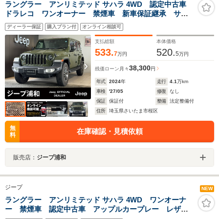
ラングラー アンリミテッド サハラ 4WD 認定中古車
ドラレコ ワンオーナー 禁煙車 新車保証継承 サー
ジグリーン アダプティブクルーズコントロール アップ
ディーラー保証
購入プラン付
オンライン相談可
ルカープレイ
支払総額
本体価格
533.
520.
7
5
万円
万円
38,300
残価ローン
月々
円
年式
2024
年
走行
4.1
万km
車検
'27/05
修復
なし
保証
保証付
整備
法定整備付
住所
埼玉県さいたま市桜区
無
在庫確認・見積依頼
料
販売店：
ジープ浦和
ジープ
NEW
ラングラー アンリミテッド サハラ 4WD ワンオーナ
ー 禁煙車 認定中古車 アップルカープレー レザー
シート シートヒーター ハンドルヒーター ブライン