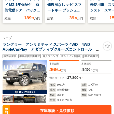
ド MZ 1年保証付 両
修復歴なし ナビ スマ
未使用車 ス
側電動ドア バックカ
ートキー プッシュス
シスト スマ
メラ 衝突被害軽減シ
タート ETC ドアバイ
ー オートエ
189
39
1
総額：
.9
万円
総額：
.9
万円
総額：
ステム レーダークル
ザー プライバシーガ
ーズ 禁煙車 ドラレ
ラス ベンチシート
コ コーナーセンサ
ABS エアバック イモ
ジープ
ー スマートキー
ビライザー タイミン
LEDヘッド ビルトイ
グチェーン 整備保証
ラングラー アンリミテッド スポーツ 4WD 4WD
AppleCarPlay アダプティブクルーズコントロール バ
ンETC 純正15イン
付
ックカメラ サイドカメラ LEDヘッドランプ 純正17
チアルミ オートライ
販売店保証
車両品質評価書付
購入プラン付
オンライン相談可
360°画像付
インチアルミホイール Bluetooth クリアランスソナ
ト
ー ETC 禁煙車
支払総額
本体価格
469.
448.
4
5
万円
万円
37,800
通常ローン
月々
円
年式
2021
年
走行
1.7
万km
車検
車検整備付
修復
なし
保証
保証付
整備
法定整備付
住所
埼玉県戸田市
無
在庫確認・見積依頼
料