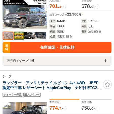
支払総額
本体価格
701.
678.
3
0
万円
万円
22,900
残価ローン
月々
円
年式
2024
年
走行
1.2
万km
車検
'27/04
修復
なし
保証
保証付
整備
法定整備無
住所
埼玉県川越市
無
在庫確認・見積依頼
料
販売店：
ジープ川越
ジープ
ラングラー アンリミテッド ルビコン 4xe 4WD JEEP
認定中古車 レザーシート AppleCarPlay ナビ付 ETC2.0
アルミホイール シートヒーター ヒーテッドステアリング
ディーラー保証
購入プラン付
ホイール クロカン ACC機能 PHEV 左ハンドル
支払総額
本体価格
774.
758.
7
0
万円
万円