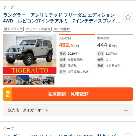
ジープ
ラングラー アンリミテッド フリーダム エディション
4WD ルビコン17インチアルミ 7インチディスプレイオ
ーディオ 脱着式フリーダムトップ アルパインオーデ
購入プラン付
オンライン相談可
360°画像付
ィオ リフトアップ オートライト バンパーライナー
カット加工 33インチA/Tタイヤ フルサイズスペアタイ
支払総額
本体価格
ヤ
462.
444.
9
6
万円
万円
年式
2020
年
走行
4.3
万km
車検
車検整備無
修復
なし
保証
保証無
整備
法定整備付
住所
埼玉県鶴ヶ島市
無
在庫確認・見積依頼
料
販売店：
タイガーオート
ジープ