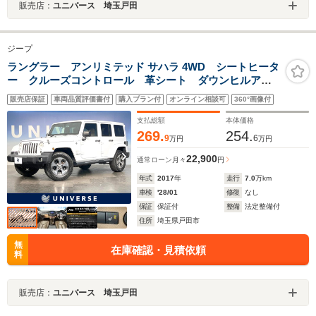
販売店：
ユニバース 埼玉戸田
ジープ
ラングラー アンリミテッド サハラ 4WD シートヒータ
ー クルーズコントロール 革シート ダウンヒルアシ
ストコントロール ESC(横滑り防止装置) 禁煙車
販売店保証
車両品質評価書付
購入プラン付
オンライン相談可
360°画像付
4WD フルセグ Bluetooth接続 CD・DVD再生 ETC
支払総額
本体価格
269.
254.
9
6
万円
万円
22,900
通常ローン
月々
円
年式
2017
年
走行
7.0
万km
車検
'28/01
修復
なし
保証
保証付
整備
法定整備付
住所
埼玉県戸田市
無
在庫確認・見積依頼
料
販売店：
ユニバース 埼玉戸田