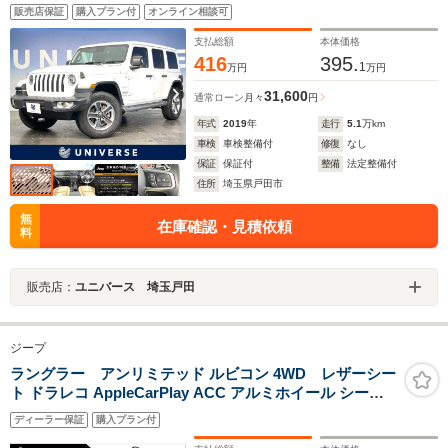
コントロール 4WD 前席シートヒーター アップルカ
販売店保証
購入プラン付
オンライン相談可
ープレイ 純正ナビ 純正18インチアルミホイール
LEDヘッドライト 禁煙車
支払総額
本体価格
416
395.
1
万円
万円
31,600
通常ローン
月々
円
年式
2019
年
走行
5.1
万km
車検
車検整備付
修復
なし
保証
保証付
整備
法定整備付
住所
埼玉県戸田市
無
在庫確認・見積依頼
料
販売店：
ユニバース 埼玉戸田
ジープ
ラングラー アンリミテッド ルビコン 4WD レザーシー
ト ドラレコ AppleCarPlay ACC アルミホイール シート
ヒーター ヒーテッドステアリングホイール パワーシート
ディーラー保証
購入プラン付
ワンオーナー ACC機能 禁煙車 認定中古車