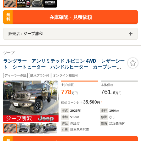
無
在庫確認・見積依頼
料
販売店：
ジープ浦和
ジープ
ラングラー アンリミテッド ルビコン 4WD レザーシー
ト シートヒーター ハンドルヒーター カープレー対
応オーディオ ナビ TV ETC LEDヘッドライト ア
ディーラー保証
購入プラン付
オンライン相談可
ダプティブクルーズコントロール バックカメラ
支払総額
本体価格
778
761.
6
万円
万円
35,500
残価ローン
月々
円
年式
2025
年
走行
100
km
車検
'28/08
修復
なし
保証
保証付
整備
法定整備付
住所
埼玉県所沢市
無