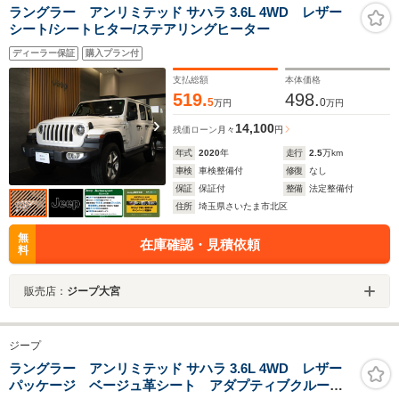
ラングラー アンリミテッド サハラ 3.6L 4WD レザー
シート/シートヒター/ステアリングヒーター
ディーラー保証
購入プラン付
支払総額
本体価格
519.
498.
5
0
万円
万円
14,100
残価ローン
月々
円
年式
2020
年
走行
2.5
万km
車検
車検整備付
修復
なし
保証
保証付
整備
法定整備付
住所
埼玉県さいたま市北区
無
在庫確認・見積依頼
料
販売店：
ジープ大宮
ジープ
ラングラー アンリミテッド サハラ 3.6L 4WD レザー
パッケージ ベージュ革シート アダプティブクルーズ