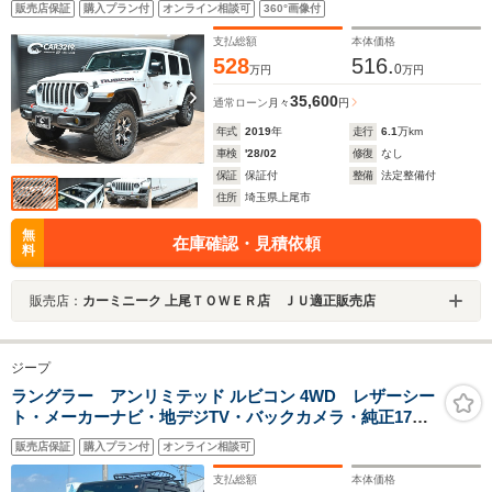
販売店保証
購入プラン付
オンライン相談可
360°画像付
サイドステップ/MTタイヤ/ACC/BSM/ALPINEプレミアム
スピーカー/デジタルインナーミラー/フルセグ/シートステ
支払総額
本体価格
アリングヒーター
528
516.
0
万円
万円
35,600
通常ローン
月々
円
年式
2019
年
走行
6.1
万km
車検
'28/02
修復
なし
保証
保証付
整備
法定整備付
住所
埼玉県上尾市
無
在庫確認・見積依頼
料
販売店：
カーミニーク 上尾ＴＯＷＥＲ店 ＪＵ適正販売店
ジープ
ラングラー アンリミテッド ルビコン 4WD レザーシー
ト・メーカーナビ・地デジTV・バックカメラ・純正17イ
ンチAW・シートヒーター・ルーフキャリア・LEDヘッド
販売店保証
購入プラン付
オンライン相談可
ライト・スマートキー・クリアランスソナー・アイドリ
ングストップ・ETC2.0・ドライブレコーダー
支払総額
本体価格