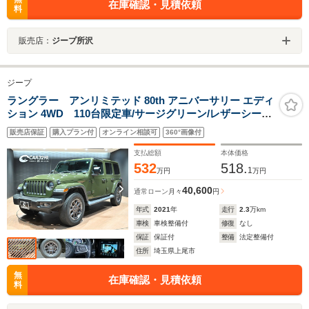
在庫確認・見積依頼
料
販売店：
ジープ所沢
ジープ
ラングラー アンリミテッド 80th アニバーサリー エディ
ション 4WD 110台限定車/サージグリーン/レザーシート/
シートヒーター/ステアリングヒーター/専用アルミ/専用イ
販売店保証
購入プラン付
オンライン相談可
360°画像付
ンテリア/専用エンブレム/ALPINEスピーカ
ー/ACC/BSM/LEDヘッドランプ/AppleCarPlay/フルセグ/
支払総額
本体価格
スマートキー
532
518.
1
万円
万円
40,600
通常ローン
月々
円
年式
2021
年
走行
2.3
万km
車検
車検整備付
修復
なし
保証
保証付
整備
法定整備付
住所
埼玉県上尾市
無
在庫確認・見積依頼
料