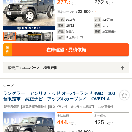
277.
262.
2
6
万円
万円
23,800
通常ローン
月々
円
年式
2015
年
走行
3.9
万km
車検
'26/12
修復
なし
保証
保証付
整備
法定整備付
住所
埼玉県戸田市
無
在庫確認・見積依頼
料
販売店：
ユニバース 埼玉戸田
ジープ
ラングラー アンリミテッド オーバーランド 4WD 100
台限定車 純正ナビ アップルカープレイ OVERLAND
刺繍入り黒革シート アダプティブクルーズコントロー
販売店保証
車両品質評価書付
購入プラン付
オンライン相談可
360°画像付
ル 衝突軽減 アルパイン製スピーカー フルセグTV
Bluetooth 禁煙車
支払総額
本体価格
444.
425.
9
5
万円
万円
34,900