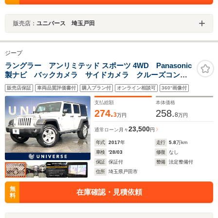
販売店：
ユニバース 埼玉戸田
ジープ
ラングラー アンリミテッド スポーツ 4WD Panasonic
製ナビ バックカメラ サイドカメラ クルーズコント
ロール フルセグTV Bluetooth 禁煙車 4WD 純正
販売店保証
車両品質評価書付
購入プラン付
オンライン相談可
360°画像付
18インチアルミホイール オートエアコン 革巻きステ
アリングホイール
支払総額
本体価格
274.
258.
3
8
万円
万円
23,500
通常ローン
月々
円
年式
2017
年
走行
5.8
万km
車検
'28/03
修復
なし
保証
保証付
整備
法定整備付
住所
埼玉県戸田市
無
在庫確認・見積依頼
料