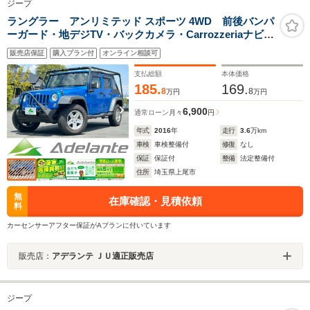
ジープ
ラングラー アンリミテッド スポーツ 4WD 前後バンパ
ーガード・地デジTV・バックカメラ・Carrozzeriaナビ・
Bluetoothオーディオ・ETC・クルーズコントロール・純
販売店保証
購入プラン付
オンライン相談可
正17インチAW・ドライブレコーダー・ルーフラック・ス
ペアタイヤ・
支払総額
本体価格
185.
169.
8
8
万円
万円
6,900
通常ローン
月々
円
年式
2016
年
走行
3.6
万km
車検
車検整備付
修復
なし
保証
保証付
整備
法定整備付
住所
埼玉県上尾市
無
在庫確認・見積依頼
料
カーセンサーアフター保証がAプランに付いています
販売店：
アデランテ ＪＵ適正販売店
ジープ