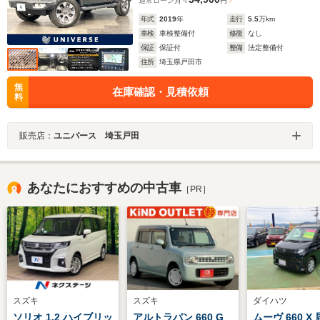
通常ローン
月々
円
年式
2019
年
走行
5.5
万km
車検
車検整備付
修復
なし
保証
保証付
整備
法定整備付
住所
埼玉県戸田市
無
在庫確認・見積依頼
料
販売店：
ユニバース 埼玉戸田
あなたにおすすめの中古車
［PR］
スズキ
スズキ
ダイハツ
ソリオ 1.2 ハイブリッ
アルトラパン 660 G
ムーヴ 660 X