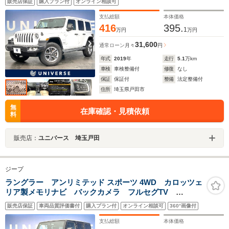
販売店保証
購入プラン付
オンライン相談可
ープレイ 純正ナビ 純正18インチアルミホイール
LEDヘッドライト 禁煙車
支払総額
本体価格
416
395.
1
万円
万円
31,600
通常ローン
月々
円
年式
2019
年
走行
5.1
万km
車検
車検整備付
修復
なし
保証
保証付
整備
法定整備付
住所
埼玉県戸田市
無
在庫確認・見積依頼
料
販売店：
ユニバース 埼玉戸田
ジープ
ラングラー アンリミテッド スポーツ 4WD カロッツェ
リア製メモリナビ バックカメラ フルセグTV
Bluetooth オートエアコン 純正17インチアルミホイー
販売店保証
車両品質評価書付
購入プラン付
オンライン相談可
360°画像付
ル クルーズコントロール オートライト サイドカメ
ラ 4WD
支払総額
本体価格