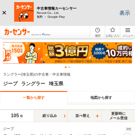
中古車情報カーセンサー
表示
Recruit Co., Ltd.
無料 － Google Play
履歴
お気に入り
メニュー
ラングラー(埼玉県)の中古車・中古車情報
ジープ ラングラー 埼玉県
一覧から探す
地図から探す
更新時に
105
絞り込み
並べ替え
台
メール受信
ジープ
PR