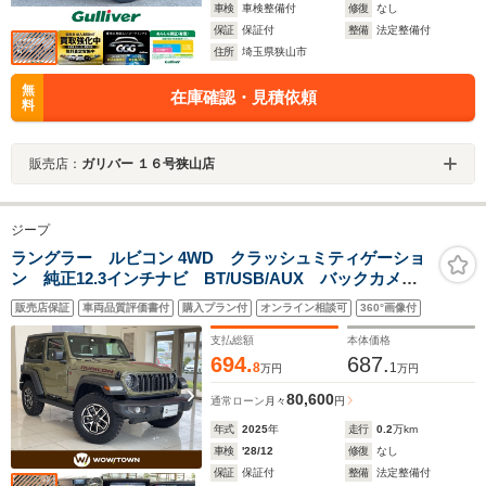
車検
車検整備付
修復
なし
保証
保証付
整備
法定整備付
住所
埼玉県狭山市
無
在庫確認・見積依頼
料
販売店：
ガリバー １６号狭山店
ジープ
ラングラー ルビコン 4WD クラッシュミティゲーショ
ン 純正12.3インチナビ BT/USB/AUX バックカメ
ラ レーダークルーズコントロール コーナーセンサ
販売店保証
車両品質評価書付
購入プラン付
オンライン相談可
360°画像付
ー デジタルインナーミラー 革シート 電動シート
支払総額
本体価格
694.
687.
8
1
万円
万円
80,600
通常ローン
月々
円
年式
2025
年
走行
0.2
万km
車検
'28/12
修復
なし
保証
保証付
整備
法定整備付