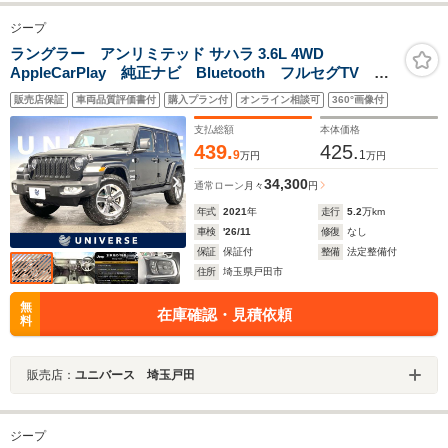
ジープ
ラングラー アンリミテッド サハラ 3.6L 4WD
AppleCarPlay 純正ナビ Bluetooth フルセグTV バ
ックカメラ シートヒーター前席 LEDヘッドライト
販売店保証
車両品質評価書付
購入プラン付
オンライン相談可
360°画像付
LEDフォグライト 純正18インチアルミホイール アル
パインスピーカー
支払総額
本体価格
439.
425.
9
1
万円
万円
34,300
通常ローン
月々
円
年式
2021
年
走行
5.2
万km
車検
'26/11
修復
なし
保証
保証付
整備
法定整備付
住所
埼玉県戸田市
無
在庫確認・見積依頼
料
販売店：
ユニバース 埼玉戸田
ジープ