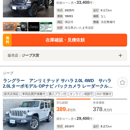
33,400
残価ローン
月々
円
年式
2025
年
走行
0.1
万km
車検
'28/01
修復
なし
保証
保証付
整備
法定整備付
住所
埼玉県さいたま市北区
無
在庫確認・見積依頼
料
販売店：
ジープ大宮
ジープ
ラングラー アンリミテッド サハラ 2.0L 4WD サハラ
2.0Lターボモデル OPナビ バックカメラ レーダークルー
ズ ブラックレザーシート シートヒーター LEDヘッドライ
販売店保証
車両品質評価書付
購入プラン付
オンライン相談可
360°画像付
ト ダウンヒルアシスト FRコーナーセンサー 純正ALPINE
スピーカー Aストップ R2.3.5.6.記録簿
支払総額
本体価格
389.
378.
8
6
万円
万円
29,400
通常ローン
月々
円
年式
2019
年
走行
8.2
万km