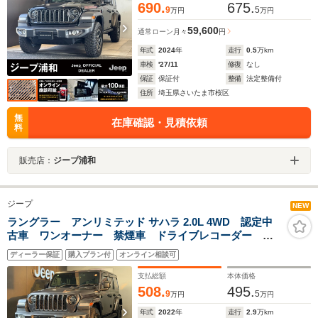
690.
675.
9
5
万円
万円
59,600
通常ローン
月々
円
年式
2024
年
走行
0.5
万km
車検
'27/11
修復
なし
保証
保証付
整備
法定整備付
住所
埼玉県さいたま市桜区
無
在庫確認・見積依頼
料
販売店：
ジープ浦和
ジープ
NEW
ラングラー アンリミテッド サハラ 2.0L 4WD 認定中
古車 ワンオーナー 禁煙車 ドライブレコーダー 地
デジチューナー アップルカープレイ アダプティブク
ディーラー保証
購入プラン付
オンライン相談可
ルーズコントロール
支払総額
本体価格
508.
495.
9
5
万円
万円
年式
2022
年
走行
2.9
万km