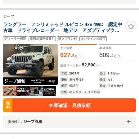
ジープ
ラングラー アンリミテッド ルビコン 4xe 4WD 認定中
古車 ドライブレコーダー 地デジ アダプティブクル
ーズコントロール 左ハンドル アップルカープレ
ディーラー保証
車両品質評価書付
購入プラン付
オンライン相談可
ー サイドカメラ
支払総額
本体価格
627.
609.
5
4
万円
万円
52,500
残価ローン
月々
円
年式
2023
年
走行
2.5
万km
車検
車検整備付
修復
なし
保証
保証付
整備
法定整備付
住所
埼玉県さいたま市桜区
無
在庫確認・見積依頼
料
販売店：
ジープ浦和