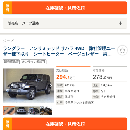
無
在庫確認・見積依頼
料
販売店：
ジープ越谷
ジープ
ラングラー アンリミテッド サハラ 4WD 弊社管理ユー
ザー様下取り シートヒーター ベージュレザー 純正
18インチAW ETC クルーズコントロール ヒルスター
販売店保証
オンライン相談可
トアシスト ALPINE製スピーカー CD/FM/AM レザー
ステアリング
支払総額
本体価格
294.
278.
3
0
万円
万円
年式
2017
年
走行
3.6
万km
車検
車検整備付
修復
なし
保証
保証付
整備
法定整備付
住所
埼玉県さいたま市南区
無
在庫確認・見積依頼
料