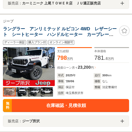
販売店：
カーミニーク 上尾ＴＯＷＥＲ店 ＪＵ適正販売店
ジープ
ラングラー アンリミテッド ルビコン 4WD レザーシー
ト シートヒーター ハンドルヒーター カープレー対
応オーディオ ナビ TV ETC LEDヘッドライト ア
ディーラー保証
購入プラン付
オンライン相談可
ダプティブクルーズコントロール バックカメラ
支払総額
本体価格
798
781.
6
万円
万円
23,200
残価ローン
月々
円
年式
2025
年
走行
300
km
車検
'28/06
修復
なし
保証
保証付
整備
法定整備付
住所
埼玉県所沢市
無
在庫確認・見積依頼
料
販売店：
ジープ所沢