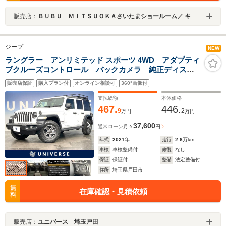
販売店：
ＢＵＢＵ ＭＩＴＳＵＯＫＡさいたまショールーム／ キャデラックさいたま南／シボレーさいたま南
ジープ
NEW
ラングラー アンリミテッド スポーツ 4WD アダプティ
ブクルーズコントロール バックカメラ 純正ディスプ
レイオーディオ アップルカープレイ Bluetooth
販売店保証
購入プラン付
オンライン相談可
360°画像付
4WD 禁煙車 LEDヘッドライト 純正17インチアルミ
ホイール 1オーナー
支払総額
本体価格
467.
446.
9
2
万円
万円
37,600
通常ローン
月々
円
年式
2021
年
走行
2.6
万km
車検
車検整備付
修復
なし
保証
保証付
整備
法定整備付
住所
埼玉県戸田市
無
在庫確認・見積依頼
料
販売店：
ユニバース 埼玉戸田