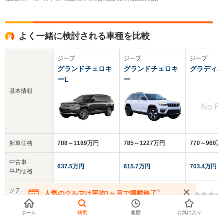
よく一緒に検討される車種を比較
ジープ
ジープ
ジープ
グランドチェロキ
グランドチェロキ
グラディ
ーL
ー
基本情報
新車価格
788～1189万円
785～1227万円
770～96
中古車
637.5万円
615.7万円
703.4万円
平均価格
クチコミ
※
人気のクルマは平均1ヶ月で掲載終了
-
5.0
-
総合評価
在庫が無くなる前にお問い合わせください
ホーム
検索
履歴
お気に入り