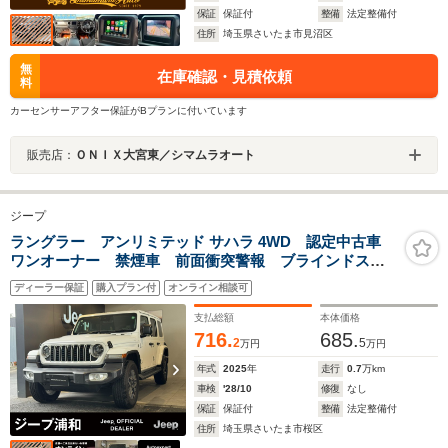
保証
保証付
整備
法定整備付
住所
埼玉県さいたま市見沼区
無
在庫確認・見積依頼
料
カーセンサーアフター保証がBプランに付いています
販売店：
ＯＮＩＸ大宮東／シマムラオート
ジープ
ラングラー アンリミテッド サハラ 4WD 認定中古車
ワンオーナー 禁煙車 前面衝突警報 ブラインドスポ
ットモニター ドライブレコーダー シートヒーター
ディーラー保証
購入プラン付
オンライン相談可
ハンドルヒーター
支払総額
本体価格
716.
685.
2
5
万円
万円
年式
2025
年
走行
0.7
万km
車検
'28/10
修復
なし
保証
保証付
整備
法定整備付
住所
埼玉県さいたま市桜区