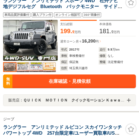
ラングラー アンリミテッド スポーツ 4WD 社外ナビ
地デジフルセグ Bluetooth バックモニター サイドモ
ニター クルーズコントロール ドライブレコーダー
車両品質評価書付
購入プラン付
オンライン相談可
360°画像付
ETC USBコード キーレス 社外アルミ
YOKOHAMAジオランダータイヤ フォグランプ
支払総額
本体価格
199.
181.
9
9
万円
万円
16,200
通常ローン
月々
円
年式
2017
年
走行
9.9
万km
車検
車検整備付
修復
なし
保証
保証無
整備
法定整備付
住所
埼玉県川越市
無
在庫確認・見積依頼
料
販売店：
ＱＵＩＣＫ ＭＯＴＩＯＮ クイックモーション Ｋａｗａｇｏｅ ～４ＷＤ・ＳＵＶ専門店～
ジープ
ラングラー アンリミテッド ルビコン スカイワンタッチ
パワートップ 4WD 257台限定車/ユーザー買取車/USフ
ロントバンパー/ハイラインフェンダー/2本出しマフラー/