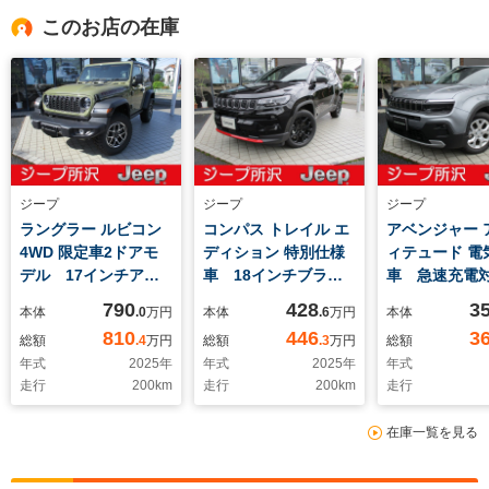
このお店の在庫
ジープ
ジープ
ジープ
ラングラー ルビコン
コンパス トレイル エ
アベンジャー 
4WD 限定車2ドアモ
ディション 特別仕様
ィテュード 電
デル 17インチアル
車 18インチブラッ
車 急速充
ミ マッドタイヤ
クホイール レッドア
JEEP認定中
790
428
3
本体
.0
万円
本体
.6
万円
本体
12.3インチナビ フロ
クセント(内外装)
証付き CarP
810
446
3
総額
.4
万円
総額
.3
万円
総額
ントシートヒーター
10.1インチナビ
ルミホイール
年式
2025
年
年式
2025
年
年式
ステアリングヒータ
ETC2.0 バックカメ
シート シー
走行
200
km
走行
200
km
走行
ー ETC2.0 バック
ラ アダプティブクル
ー パワーシ
カメラ LEDヘッドラ
ーズコントロール
ワーリアゲー
在庫一覧を見る
ンプ・テールランプ
LEDヘッドライト
LEDテールランプ オ
ートヘッドライト