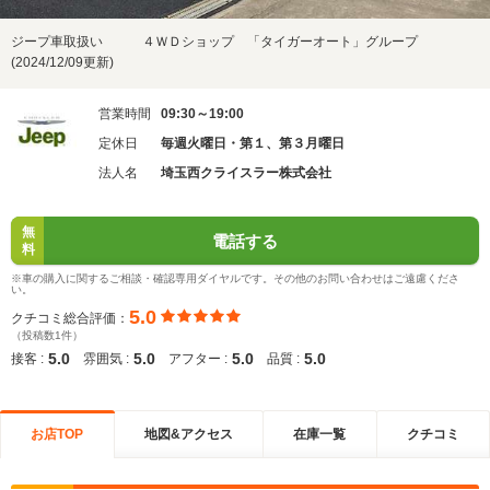
ジープ車取扱い ４ＷＤショップ 「タイガーオート」グループ
(2024/12/09更新)
営業時間
09:30～19:00
定休日
毎週火曜日・第１、第３月曜日
法人名
埼玉西クライスラー株式会社
無
電話する
料
※車の購入に関するご相談・確認専用ダイヤルです。その他のお問い合わせはご遠慮くださ
い。
5.0
クチコミ総合評価：
（投稿数1件）
5.0
5.0
5.0
5.0
接客 :
雰囲気 :
アフター :
品質 :
お店TOP
地図&アクセス
在庫一覧
クチコミ