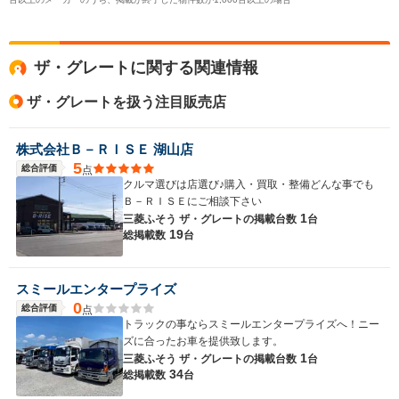
ザ・グレートに関する関連情報
ザ・グレートを扱う注目販売店
株式会社Ｂ－ＲＩＳＥ 湖山店
5
総合評価
点
クルマ選びは店選び♪購入・買取・整備どんな事でも
Ｂ－ＲＩＳＥにご相談下さい
1
三菱ふそう ザ・グレートの
掲載台数
台
19
総掲載数
台
スミールエンタープライズ
0
総合評価
点
トラックの事ならスミールエンタープライズへ！ニー
ズに合ったお車を提供致します。
1
三菱ふそう ザ・グレートの
掲載台数
台
34
総掲載数
台