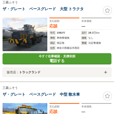
三菱ふそう
ザ・グレート ベースグレード 大型 トラクタ
支払総額
本体価格
応談
---
年式
1982
年
走行
28.3
万km
車検
車検整備無
修復
なし
保証
保証無
整備
法定整備無
住所
神奈川県横浜市西区
今すぐ在庫確認・見積依頼
電話する
販売店：
トラックランド
三菱ふそう
ザ・グレート ベースグレード 中型 散水車
支払総額
本体価格
応談
---