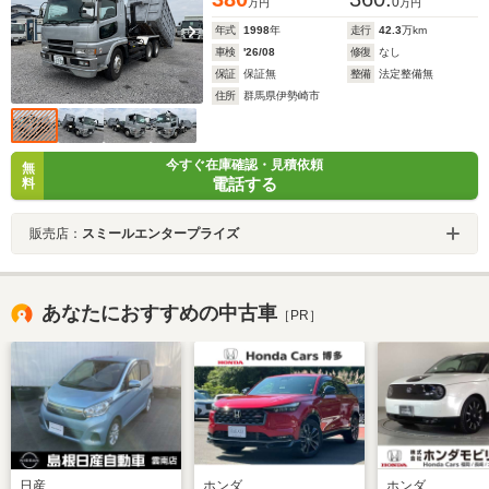
0
万円
万円
年式
1998
年
走行
42.3
万km
車検
'26/08
修復
なし
保証
保証無
整備
法定整備無
住所
群馬県伊勢崎市
今すぐ在庫確認・見積依頼
無
電話する
料
販売店：
スミールエンタープライズ
あなたにおすすめの中古車
［PR］
日産
ホンダ
ホンダ