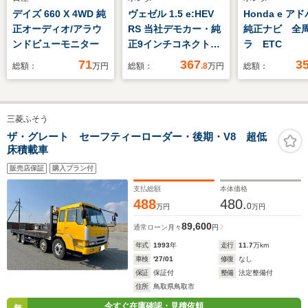
デイズ 660 X 4WD 純
ヴェゼル 1.5 e:HEV
Honda e ア
正オーディオ/アラウ
RS 当社デモカー・純
純正ナビ 全
ンドビューモニター
正9インチコネクトナ
ラ ETC
ビTV・マルチビュー
71
367
3
総額：
万円
総額：
.8
万円
総額：
カメラ・前後ドライブ
レコーダー・
Bluetooth・ワンオー
三菱ふそう
ナー車
ザ・グレート セーフティーローダー・後期・V8 超低
床積載車
販売店保証
購入プラン付
支払総額
本体価格
488
480.
0
万円
万円
89,600
通常ローン
月々
円
年式
1993
年
走行
11.7
万km
車検
'27/01
修復
なし
保証
保証付
整備
法定整備付
住所
鳥取県鳥取市
今すぐ在庫確認・見積依頼