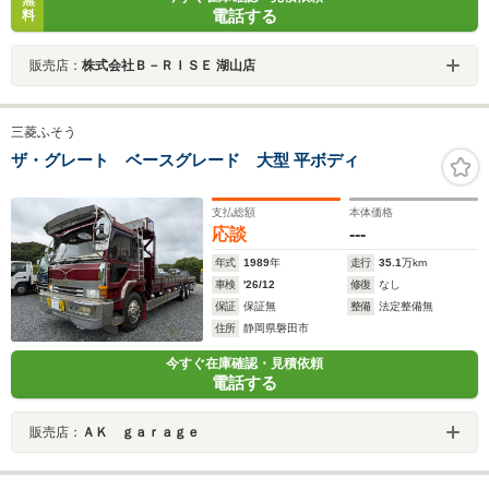
無
電話する
料
販売店：
株式会社Ｂ－ＲＩＳＥ 湖山店
三菱ふそう
ザ・グレート ベースグレード 大型 平ボディ
支払総額
本体価格
応談
---
年式
1989
年
走行
35.1
万km
車検
'26/12
修復
なし
保証
保証無
整備
法定整備無
住所
静岡県磐田市
今すぐ在庫確認・見積依頼
電話する
販売店：
ＡＫ ｇａｒａｇｅ