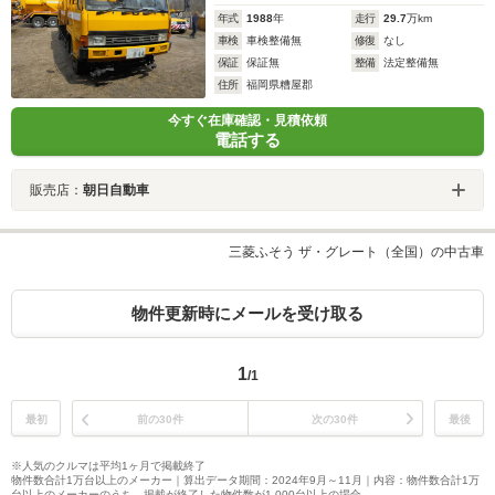
年式
1988
年
走行
29.7
万km
車検
車検整備無
修復
なし
保証
保証無
整備
法定整備無
住所
福岡県糟屋郡
今すぐ在庫確認・見積依頼
電話する
販売店：
朝日自動車
三菱ふそう ザ・グレート（全国）の中古車
物件更新時にメールを受け取る
1
/1
最初
前の30件
次の30件
最後
※人気のクルマは平均1ヶ月で掲載終了
物件数合計1万台以上のメーカー｜算出データ期間：2024年9月～11月｜内容：物件数合計1万
台以上のメーカーのうち、掲載が終了した物件数が1,000台以上の場合