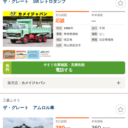
ザ・グレート 10t レトロダンプ
支払総額
本体価格
応談
---
年式
1982
年
走行
不明
車検
車検整備無
修復
なし
保証
保証無
整備
法定整備無
住所
岡山県新見市
今すぐ在庫確認・見積依頼
無
電話する
料
販売店：
カメイジャパン
三菱ふそう
ザ・グレート アムロル車
支払総額
本体価格
380
360.