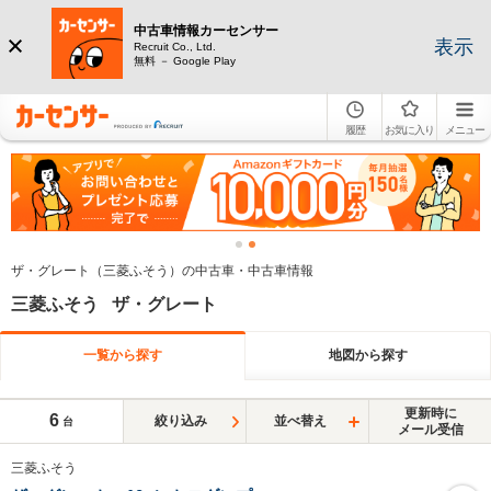
中古車情報カーセンサー
表示
Recruit Co., Ltd.
無料 － Google Play
履歴
お気に入り
メニュー
ザ・グレート（三菱ふそう）の中古車・中古車情報
三菱ふそう ザ・グレート
一覧から探す
地図から探す
更新時に
6
絞り込み
並べ替え
台
メール受信
三菱ふそう