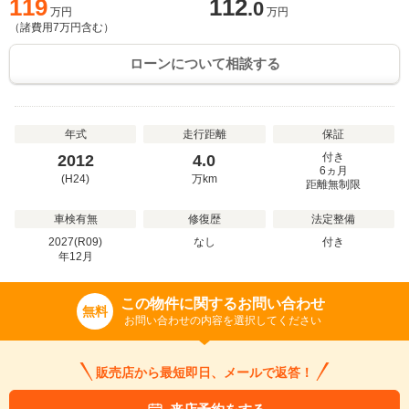
119
112
.0
万円
万円
（諸費用
7
万円含む）
ローンについて相談する
年式
走行距離
保証
付き
2012
4.0
6ヵ月
(H24)
万
km
距離無制限
車検有無
修復歴
法定整備
2027(R09)
なし
付き
年
12
月
この物件に関するお問い合わせ
無料
お問い合わせの内容を選択してください
販売店から最短即日、メールで返答！