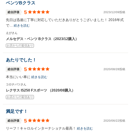
ベンツBクラス
入力途中の情報を保存しますか？
5
総合評価
2023/12/09投稿
先日は迅速に丁寧に対応していただきありがとうございました！ 2016年式
※次回問い合わせをする際に自動入力されます
で…
続きを読む
※保存された情報は
90
日で破棄されます
えびさん
メルセデス・ベンツ Bクラス（2023/12購入）
いいえ
はい
お店からの返信あり
あたりでした！
5
総合評価
2020/08/28投稿
本当にいい車に
続きを読む
コロナバツさん
レクサス IS250 Fスポーツ （2020/08購入）
お店からの返信あり
満足です！
5
総合評価
2020/06/22投稿
リーフ！キャロルインターナショナル最高！
続きを読む