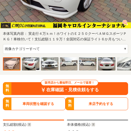
本体写真内容：
実走行４万ｋｍ！ホワイトのＥ２５０クーペＡＭＧスポーツＰ
ＫＧ！車検付いて！支払総額１１９万！全国対応の保証ライト６か月もついて
この価格！…
販売店から最短即日、メールで返答！
無
在庫確認・見積依頼をする
料
無
無
車両状態を確認する
来店予約をする
料
料
支払総額(税込)
本体価格(税込)