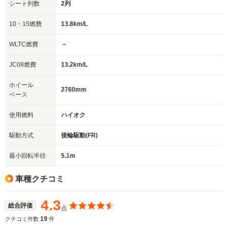
シート列数
2列
10・15燃費
13.8km/L
WLTC燃費
－
JC08燃費
13.2km/L
ホイール
2760mm
ベース
使用燃料
ハイオク
駆動方式
後輪駆動(FR)
最小回転半径
5.1m
車種クチコミ
4.3
総合評価
点
19
クチコミ件数
件