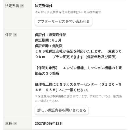
法定整備
法定整備付
法定12ヶ月点検整備付※商用車は6ヶ月点検整備付
アフターサービスを問い合わせる
保証
保証付：販売店保証
保証期間：6ヵ月
保証距離：無制限
ＥＧＳ社保証会社が保証を対応いたします。 免責５０
０ｋｍ プラン変更できます（保証年数及び箇所）
【保証対象部】 エンジン機構、ミッション機構の主要
部品の３０箇所
修理着工前にＥＧＳカスタマーセンター（０１２０－９
４８－９５８）へご一報ください。
※保証費用は本体価格に含まれています。詳細については、販売店
にご確認ください。
詳しい保証内容を問い合わせる
車検
2027(R09)年12月