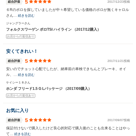
5
総合評価
2017/12/23投稿
６Rのポロを探していましたが中々希望している価格のポロが無くキャロル
さん…
続きを読む
ジャングラーさん
フォルクスワーゲン ポロTSI ハイライン （2017/12購入）
お店からの返信あり
安くてきれい！
5
総合評価
2017/11/21投稿
安いのでチョット心配でしたが、納車前の車検できちんとブレーキ、オイ
ル、…
続きを読む
ケイシー１８さん
ホンダ フリード1.5 G Lパッケージ （2017/09購入）
お店からの返信あり
お気に入り
5
総合評価
2017/09/07投稿
保証付けないで購入したけど良心的対応で購入後のことも出来ることはやっ
て…
続きを読む