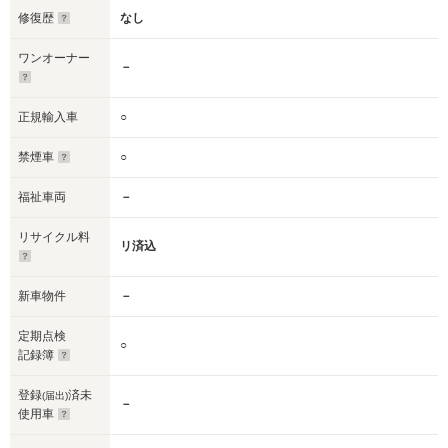
修復歴
なし
ワンオーナー
－
正規輸入車
○
禁煙車
○
福祉車両
－
リサイクル料
リ済込
新車物件
－
定期点検
○
記録簿
登録
済未
(届出)
－
使用車