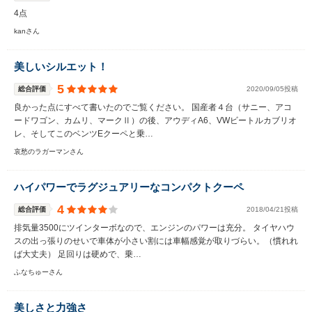
4点
kanさん
美しいシルエット！
5
総合評価
2020/09/05投稿
良かった点にすべて書いたのでご覧ください。 国産者４台（サニー、アコ
ードワゴン、カムリ、マークⅡ）の後、アウディA6、VWビートルカブリオ
レ、そしてこのベンツEクーペと乗…
哀愁のラガーマンさん
ハイパワーでラグジュアリーなコンパクトクーペ
4
総合評価
2018/04/21投稿
排気量3500にツインターボなので、エンジンのパワーは充分。 タイヤハウ
スの出っ張りのせいで車体が小さい割には車幅感覚が取りづらい。（慣れれ
ば大丈夫） 足回りは硬めで、乗…
ふなちゅーさん
美しさと力強さ