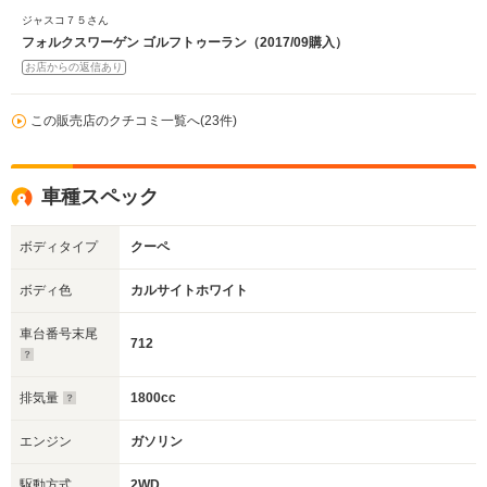
ジャスコ７５さん
フォルクスワーゲン ゴルフトゥーラン（2017/09購入）
お店からの返信あり
この販売店のクチコミ一覧へ(23件)
車種スペック
ボディタイプ
クーペ
ボディ色
カルサイトホワイト
車台番号末尾
712
排気量
1800cc
エンジン
ガソリン
駆動方式
2WD