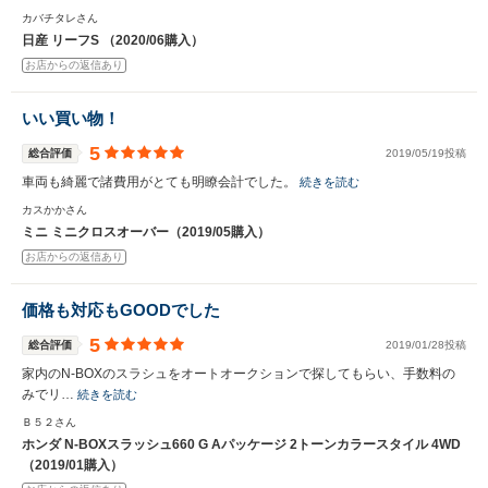
カバチタレさん
日産 リーフS （2020/06購入）
お店からの返信あり
いい買い物！
5
総合評価
2019/05/19投稿
車両も綺麗で諸費用がとても明瞭会計でした。
続きを読む
カスかかさん
ミニ ミニクロスオーバー（2019/05購入）
お店からの返信あり
価格も対応もGOODでした
5
総合評価
2019/01/28投稿
家内のN-BOXのスラシュをオートオークションで探してもらい、手数料の
みでリ…
続きを読む
Ｂ５２さん
ホンダ N-BOXスラッシュ660 G Aパッケージ 2トーンカラースタイル 4WD
（2019/01購入）