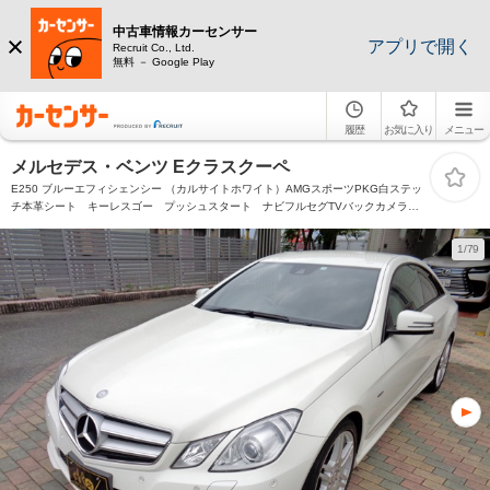
中古車情報カーセンサー
アプリで開く
Recruit Co., Ltd.
無料 － Google Play
履歴
お気に入り
メニュー
メルセデス・ベンツ Eクラスクーペ
E250 ブルーエフィシェンシー （カルサイトホワイト）AMGスポーツPKG白ステッ
チ本革シート キーレスゴー プッシュスタート ナビフルセグTVバックカメラ
Bluetoothハンズフリー&音楽 AMG18アルミ AMGフルエアロ シートヒーター
HID
1/79