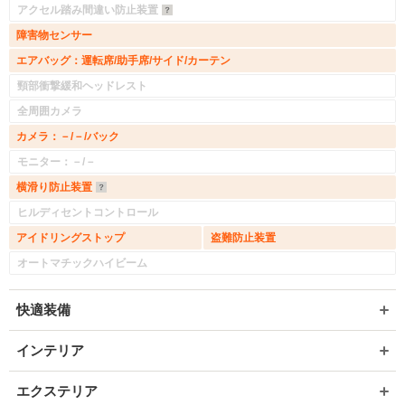
アクセル踏み間違い防止装置
障害物センサー
エアバッグ：運転席/助手席/サイド/カーテン
頸部衝撃緩和ヘッドレスト
全周囲カメラ
カメラ：－/－/バック
モニター：－/－
横滑り防止装置
ヒルディセントコントロール
アイドリングストップ
盗難防止装置
オートマチックハイビーム
快適装備
インテリア
エクステリア