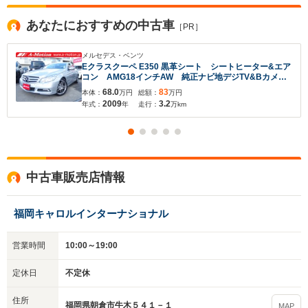
あなたにおすすめの中古車
［PR］
メルセデス・ベンツ
Eクラスクーペ E350 黒革シート シートヒーター&エア
コン AMG18インチAW 純正ナビ地デジTV&Bカメ
ラ コンビステアリング ドラレコ
68.0
83
本体：
万円
総額：
万円
2009
3.2
年式：
年
走行：
万km
中古車販売店情報
福岡キャロルインターナショナル
営業時間
10:00～19:00
定休日
不定休
住所
福岡県朝倉市牛木５４１－１
MAP