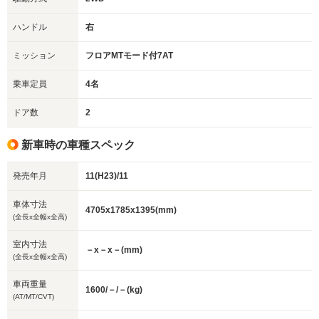
ハンドル
右
ミッション
フロアMTモード付7AT
乗車定員
4名
ドア数
2
新車時の車種スペック
発売年月
11(H23)/11
車体寸法
4705x1785x1395(mm)
(全長x全幅x全高)
室内寸法
－x－x－(mm)
(全長x全幅x全高)
車両重量
1600/－/－(kg)
(AT/MT/CVT)